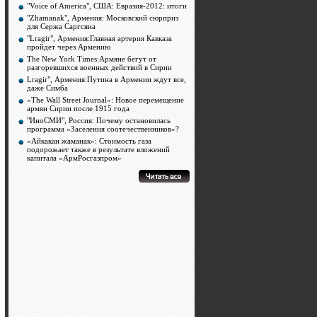
"Voice of America", США: Евразия-2012: итоги
"Zhamanak", Армения: Московский сюрприз
для Сержа Саргсяна
"Lragir", Армения:Главная артерия Кавказа
пройдет через Армению
The New York Times:Армяне бегут от
разгоревшихся военных действий в Сирии
Lragir", Армения:Путина в Армении ждут все,
даже Симба
«The Wall Street Journal»: Новое перемещение
армян Сирии после 1915 года
"ИноСМИ", Россия: Почему остановилась
программа «Заселения соотечественников»?
«Айкакан жаманак»: Стоимость газа
подорожает также в результате вложений
капитала «АрмРосгазпром»