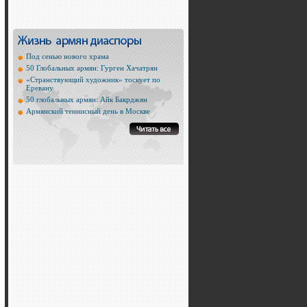
Под сенью нового храма
50 Глобальных армян: Гурген Хачатрян
«Странствующий художник» тоскует по
Еревану
50 глобальных армян: Айк Бакрджян
Армянский теннисный день в Москве