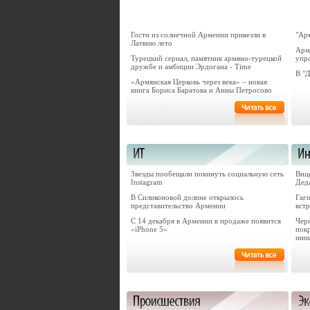
Гости из солнечной Армении привезли в
"Ар
Латвию лето
Арм
Турецкий сериал, памятник армяно-турецкой
упр
дружбе и амбиции Эрдогана - Time
В "
«Армянская Церковь через века» – новая
книга Бориса Баратова и Анны Петросово
Звезды пообещали покинуть социальную сеть
Виц
Instagram
Дед
В Силиконовой долине открылось
Гаги
представительство Армении
вст
С 14 декабря в Армении в продаже появится
Черн
«iPhone 5»
пок
ини