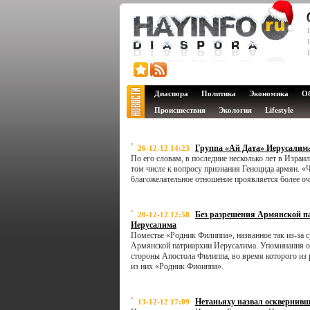
Диаспора
Политика
Экономика
О
Происшествия
Экология
Lifestyle
Группа «Ай Дата» Иерусалима
26-12-12 14:23
По его словам, в последние несколько лет в Изра
том числе к вопросу признания Геноцида армян. «Ч
благожелательное отношение проявляется более оче
Без разрешения Армянской п
20-12-12 12:58
Иерусалима
Поместье «Родник Филиппа», названное так из-за 
Армянской патриархии Иерусалима. Упоминания об 
стороны Апостола Филиппа, во время которого из
из них «Родник Фиоиппа».
Нетаньяху назвал осквернив
13-12-12 17:09