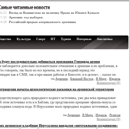
16:23
Взгляд из Вашингтона на политику Ирана на Южном Кавказе
17:33
Армения: год выборов
14:28
Российский прорыв американского армянина
бщество
Культура
Спорт
ИТ
Туризм
Интервью
Аналитика
 будет последовательно добиваться признания Геноцида армян
иле наблюдается довольно положительное отношение к армянам и их проблемам, в
то говорить, так было во все времена, но в последний период это
видно как в СМИ, так и при наших работах в Кнессете, и в целом», - сказал он.
Армения
,
Ближний Восток
,
В Мире
,
Израиль
Комментарии (0)
атриархии начаты археологические раскопки на армянской территории
существующего здесь природного водного источника, уже два века принадлежит
этом источнике есть и в Библии, где представлено крещение эфиопа-евнуха со
 родника хлынула вода. В Иерусалиме мало природных водных источников, одни
Армения
,
В Мире
,
Израиль
,
Религия
Комментарии (0)
ших армянское кладбище Иерусалима вандалов «ничтожными созданиями»