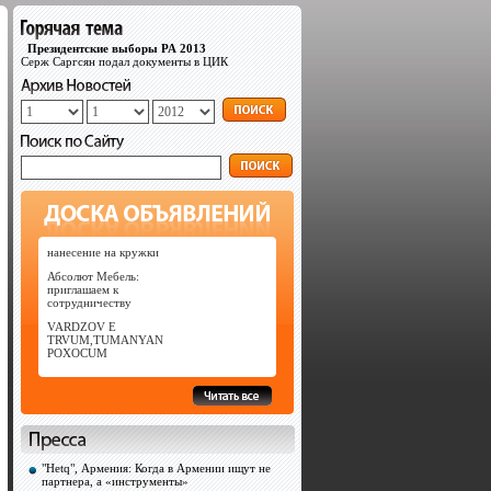
Президентские выборы РА 2013
Серж Саргсян подал документы в ЦИК
нанесение на кружки
Абсолют Мебель:
приглашаем к
сотрудничеству
VARDZOV E
TRVUM,TUMANYAN
POXOCUM
"Hetq", Армения: Когда в Армении ищут не
партнера, а «инструменты»