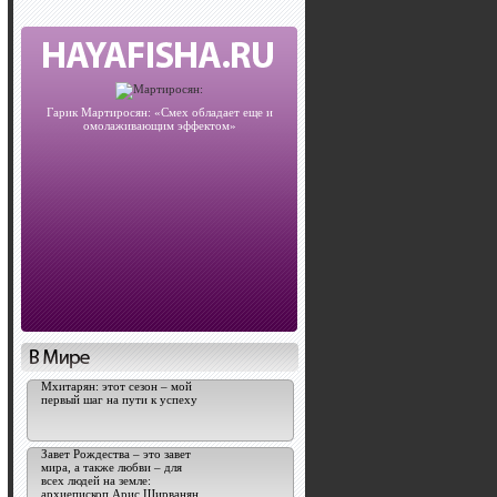
Гарик Мартиросян: «Смех обладает еще и
омолаживающим эффектом»
Мхитарян: этот сезон – мой
первый шаг на пути к успеху
Завет Рождества – это завет
мира, а также любви – для
всех людей на земле:
архиепископ Арис Ширванян