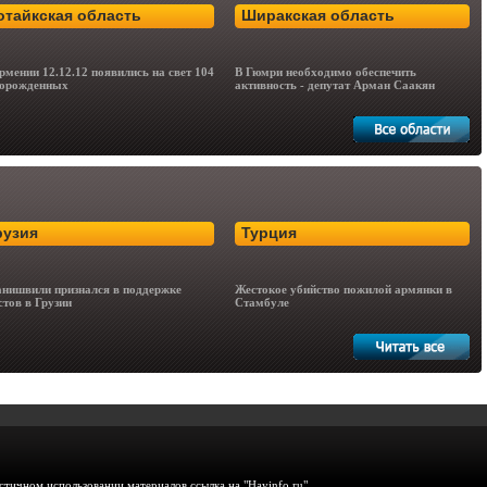
отайкская область
Ширакская область
рмении 12.12.12 появились на свет 104
В Гюмри необходимо обеспечить
орожденных
активность - депутат Арман Саакян
рузия
Турция
нишвили признался в поддержке
Жестокое убийство пожилой армянки в
стов в Грузии
Стамбуле
тичном использовании материалов ссылка на "Hayinfo.ru"