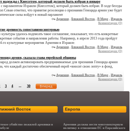
т надежды с Кнессетом, который должен быть избран в январе
с парламентом Израиля (Кнессетом), который должен быть избран. В ходе беседы
п Севан отметил, что принятие резолюции о признании Геноцида армян уже будет
литические силы войдут в новый парламент
Армения
,
Ближний Восток
,
В Мире
,
Израиль
Комментарии (0)
тие древность сопоставимо:интервью
 культуры удалось подписать такое соглашение, показывает, что есть конкретные
нкретные события и направления работы. Например, в апреле 2013 года пройдут
14-го культурные мероприятия Армении в Израиле.
Армения
,
Ближний Восток
,
В Мире
,
Израиль
Комментарии (0)
ноцид армян, сказала глава еврейской общины
 народ должен активизировать предпринимаемые для признания Геноцида армян
ла, что каждый достаточно обеспеченный еврей «вносит свою лепту» в фонд,
Армения
,
Ближний Восток
,
В Мире
,
Израиль
Комментарии (0)
2
3
4
...
30
лижний Восток
Европа
токое убийство пожилой армянки в
Армения должна вести многовекторную
мбуле
политику в отношении ЕС и Евразийского