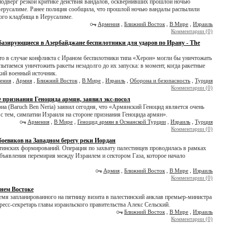
одверг резкой критике действия вандалов, осквернивших прошлой ночью
Иерусалиме. Ранее полиция сообщила, что прошлой ночью вандалы распылили
кого кладбища в Иерусалиме.
Армения
,
Ближний Восток
,
В Мире
,
Израиль
Комментарии (0)
базирующиеся в Азербайджане беспилотники для ударов по Ирану - The
то в случае конфликта с Ираном беспилотники типа «Херон» могли бы уничтожать
ытаемся уничтожить ракеты незадолго до их запуска: в момент, когда ракетные
ский военный источник.
ения
,
Армия
,
Ближний Восток
,
В Мире
,
Израиль
,
Оборона и безопасность
,
Турция
Комментарии (0)
 признания Геноцида армян, заявил экс-посол
а (Baruch Ben Neria) заявил сегодня, что «Армянский Геноцид является очень
с тем, симпатии Израиля на стороне признания Геноцида армян».
Армения
,
В Мире
,
Геноцид армян в Османской Турции
,
Израиль
,
Турция
Комментарии (0)
оевиков на Западном берегу реки Иордан
тинских формирований. Операция по захвату палестинцев проводилась в рамках
объявления перемирия между Израилем и сектором Газа, которое начало
Армия
,
Ближний Восток
,
В Мире
,
Израиль
Комментарии (0)
нем Востоке
ремя запланированного на пятницу визита в палестинский анклав премьер-министра
сс-секретарь главы израильского правительства Алекс Сельский.
Ближний Восток
,
В Мире
,
Израиль
Комментарии (0)