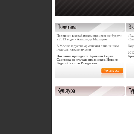
Подвижек в карабахском процессе не будет и
«Rya
в 2013 году - Александр Маркаров
«Зв
В Москве к русско-армянским отношениям
Год
подошли стратегически
201
Послание президента Армении Сержа
Арм
Саргсяна по случаю праздников Нового
Года и Святого Рождества