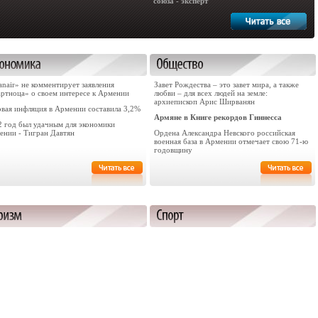
союза - эксперт
nair» не комментирует заявления
Завет Рождества – это завет мира, а также
артноца» о своем интересе к Армении
любви – для всех людей на земле:
архиепископ Арис Ширванян
овая инфляция в Армении составила 3,2%
Армяне в Книге рекордов Гиннесса
2 год был удачным для экономики
ении - Тигран Давтян
Ордена Александра Невского российская
военная база в Армении отмечает свою 71-ю
годовщину