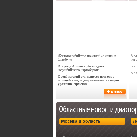
Жестокое убийство пожилой армянки в
В А
Стамбуле
пер
В городе Армения убита вдова
Росс
колумбийского наркобарона
В б
Оренбургский суд вынесет приговор
полицейским, подозреваемым в смерти
уроженца Армении
Москва и область
Л