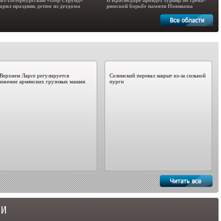
кт-Петербургский «Нор Серунд»
В Краснодаре пройдет турнир по греко-
арил праздник детям из детдома
римской борьбе памяти Новикова
Верхнем Ларсе регулируется
Селимский перевал закрыт из-за сильной
вижение армянских грузовых машин
пурги