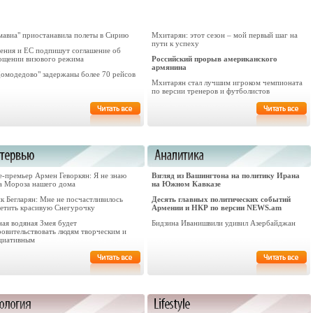
мавиа" приостанавила полеты в Сирию
Мхитарян: этот сезон – мой первый шаг на
пути к успеху
ения и ЕС подпишут соглашение об
ощении визового режима
Российский прорыв американского
армянина
Домодедово" задержаны более 70 рейсов
Мхитарян стал лучшим игроком чемпионата
по версии тренеров и футболистов
е-премьер Армен Геворкян: Я не знаю
Взгляд из Вашингтона на политику Ирана
а Мороза нашего дома
на Южном Кавказе
к Бегларян: Мне не посчастливилось
Десять главных политических событий
ретить красивую Снегурочку
Армении и НКР по версии NEWS.am
ая водяная Змея будет
Бидзина Иванишвили удивил Азербайджан
ровительствовать людям творческим и
циативным