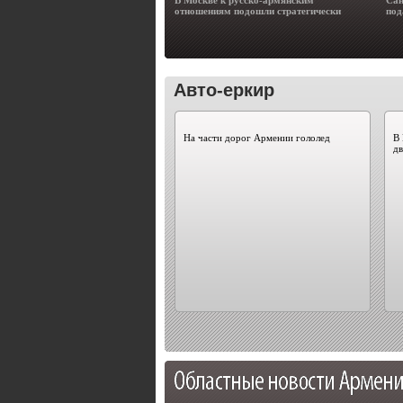
В Москве к русско-армянским
Сан
отношениям подошли стратегически
под
Авто-еркир
На части дорог Армении гололед
В 
д