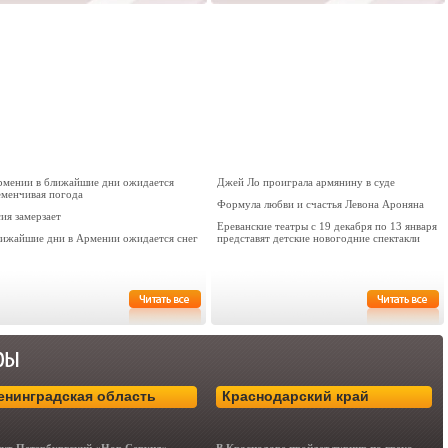
рмении в ближайшие дни ожидается
Джей Ло проиграла армянину в суде
еменчивая погода
Формула любви и счастья Левона Ароняна
ия замерзает
Ереванские театры с 19 декабря по 13 января
лижайшие дни в Армении ожидается снег
представят детские новогодние спектакли
енинградская область
Краснодарский край