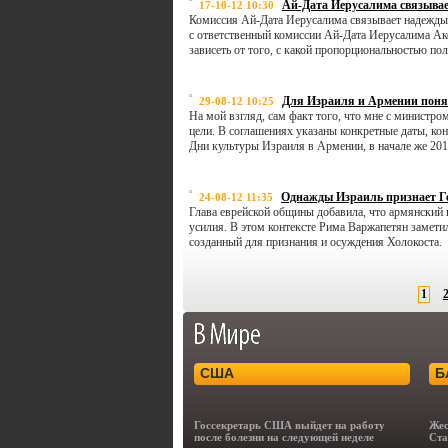
Ай-Дата Иерусалима связывае
17-10-12 10:30
Комиссия Ай-Дата Иерусалима связывает надежды 
с ответственный комиссии Ай-Дата Иерусалима Ако
зависеть от того, с какой пропорциональностью по
Для Израиля и Армении поня
29-08-12 10:25
На мой взгляд, сам факт того, что мне с министром
цели. В соглашениях указаны конкретные даты, ко
Дни культуры Израиля в Армении, в начале же 20
Однажды Израиль признает Ге
24-08-12 11:35
Глава еврейской общины добавила, что армянский
усилия. В этом контексте Рима Варжапетян замети
созданный для признания и осуждения Холокоста.
1
США
Б
Госсекретарь США выйдет на работу
Жес
после болезни на следующей неделе
Ста