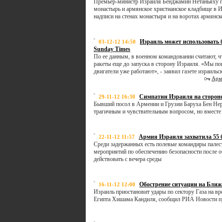
Премьер-министр Израиля Бенджамин Нетаньяху п
монастырь и армянское христианское кладбище в 
надписи на стенах монастыря и на воротах армянс
Израиль может использовать 
03-12-12 14:50
Sunday Times
По ее данным, в военном командовании считают, ч
ракеты еще до запуска в сторону Израиля. «Мы поп
двигатели уже работают», - заявил газете израиль
Арм
Симпатии Израиля на стороне
29-11-12 16:30
Бывший посол в Армении и Грузии Баруха Бен Нери
трагичным и чувствительным вопросом, но вместе 
Армия Израиля захватила 55 б
22-11-12 11:57
Среди задержанных есть полевые командиры палес
мероприятий по обеспечению безопасности после 
действовать с вечера среды
Обострение ситуации на Ближ
16-11-12 12:00
Израиль приостановит удары по сектору Газа на в
Египта Хишама Кандиля, сообщил РИА Новости пре