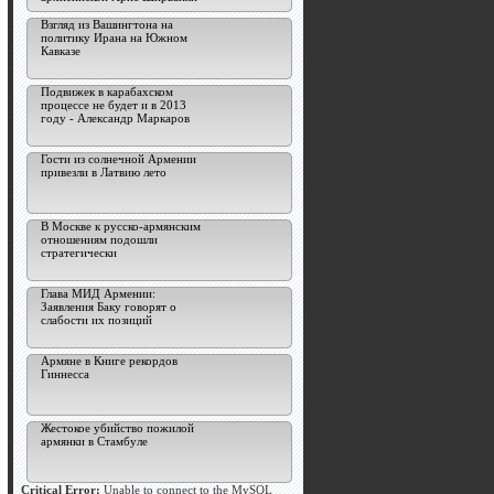
Взгляд из Вашингтона на
политику Ирана на Южном
Кавказе
Подвижек в карабахском
процессе не будет и в 2013
году - Александр Маркаров
Гости из солнечной Армении
привезли в Латвию лето
В Москве к русско-армянским
отношениям подошли
стратегически
Глава МИД Армении:
Заявления Баку говорят о
слабости их позиций
Армяне в Книге рекордов
Гиннесса
Жестокое убийство пожилой
армянки в Стамбуле
Critical Error:
Unable to connect to the MySQL