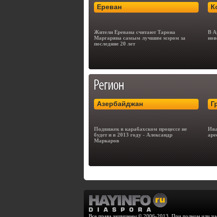
Ереван
К
Жители Еревана считают Тарона
В А
Маргаряна самым лучшим мэром за
нов
последние 20 лет
Азербайджан
Г
Подвижек в карабахском процессе не
Ива
будет и в 2013 году - Александр
аре
Маркаров
Все права защищены © 2006-2013. При полном или час