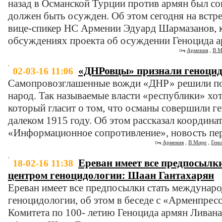
назад в Османской Турции против армян был с
должен быть осужден. Об этом сегодня на встр
вице-спикер НС Армении Эдуард Шармазанов, к
обсуждениях проекта об осуждении Геноцида а
Армения
,
В М
«ДНРовцы» признали геноцид 
02-03-16 11:06
Самопровозглашенные вожди «ДНР» решили по
народ. Так называемые власти «республики» хот
который гласит о том, что османы совершили г
далеком 1915 году. Об этом рассказал координа
«Информационное сопротивление», новость пер
Армения
,
В Мире
,
Гено
Ереван имеет все предпосылк
18-02-16 11:38
центром геноцидологии: Шаан Гантахарян
Ереван имеет все предпосылки стать междунар
геноцидологии, об этом в беседе с «Арменпресс
Комитета по 100- летию Геноцида армян Ливана