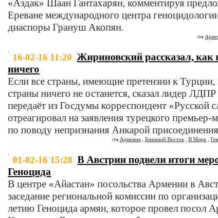
«Аздак» Шаан Гантахарян, комментируя предло
Ереване международного центра геноцидологии
диаспоры Грануш Акопян.
Арме
Жириновский рассказал, как 
16-02-16 11:20
ничего
Если все страны, имеющие претензии к Турции, и
страны ничего не останется, сказал лидер ЛД
передаёт из Госдумы корреспондент «Русской с
отреагировал на заявления турецкого премьер-
по поводу непризнания Анкарой присоединения
Армения
,
Ближний Восток
,
В Мире
,
Ге
В Австрии подвели итоги мер
01-02-16 15:28
Геноцида
В центре «Айастан» посольства Армении в Авст
заседание региональной комиссии по организац
летию Геноцида армян, которое провел посол 