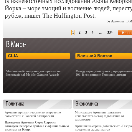
ближневосточных исследований Акопа Кеворкя
Йорка – море эмоций и волнение людей, перес
рубеж, пишет The Huffington Post.
Армения
,
В М
1
2
3
4
...
334
США
Ближний Восток
Shadowmatic получил две премии на
Международный проект, приуроченн
International Mobile Gaming Awards
101-й годовщине Геноцида армян
Армения примет участие во встрече по
Минсельхоз Армении призывает
совместной с Россией электросети
использовать метод задымления от
заморозков
Президент Армении Серж Саргсян
накануне вечером прибыл с официальным
Армения намерена добиться от «Газпр
визитом на Кипр.
продления скидки на газ