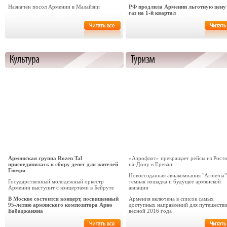
Назначен посол Армении в Малайзии
РФ продлила Армении льготную цену
газ на 1-й квартал
Армянская группа Rozen Tal
«Аэрофлот» прекращает рейсы из Росто
присоединилась к сбору денег для жителей
на-Дону в Ереван
Гюмри
Новосозданная авиакомпания "Armenia"
Государственный молодежный оркестр
темная лошадка и будущее армянской
Армении выступит с концертами в Бейруте
авиации
В Москве состоится концерт, посвященный
Армения включена в список самых
95-летию армянского композитора Арно
доступных направлений для путешеств
Бабаджаняна
весной 2016 года