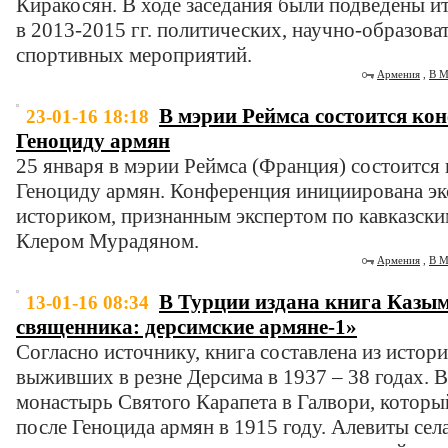
Киракосян. В ходе заседания были подведены 
в 2013-2015 гг. политических, научно-образова
спортивных мероприятий.
Армения
,
В М
В мэрии Реймса состоится ко
23-01-16 18:18
Геноциду армян
25 января в мэрии Реймса (Франция) состоится
Геноциду армян. Конференция инициирована эк
историком, признанным экспертом по кавказск
Клером Мурадяном.
Армения
,
В М
В Турции издана книга Казы
13-01-16 08:34
священника: дерсимские армяне-1»
Согласно источнику, книга составлена из истор
выживших в резне Дерсима в 1937 – 38 годах. В
монастырь Святого Карапета в Галвори, которы
после Геноцида армян в 1915 году. Алевиты сел