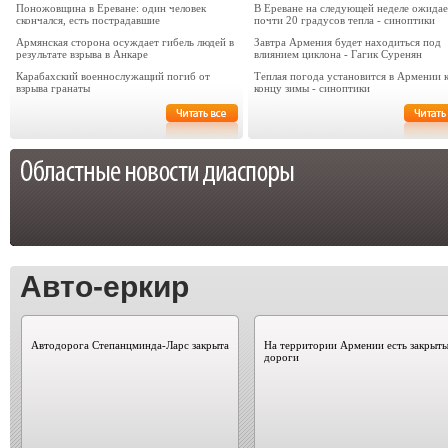
Поножовщина в Ереване: один человек
В Ереване на следующей неделе ожидае
скончался, есть пострадавшие
почти 20 градусов тепла - синоптики
Армянская сторона осуждает гибель людей в
Завтра Армения будет находиться под
результате взрыва в Анкаре
влиянием циклона - Гагик Суренян
Карабахский военнослужащий погиб от
Теплая погода установится в Армении 
взрыва гранаты
концу зимы - синоптики
Авто-еркир
Автодорога Степанцминда-Ларс закрыта
На территории Армении есть закрыт
дороги