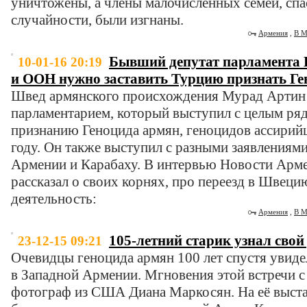
уничтожены, а члены малочисленных семей, спа
случайности, были изгнаны.
Армения
,
В М
Бывший депутат парламента
10-01-16 20:19
и ООН нужно заставить Турцию признать Ге
Швед армянского происхождения Мурад Артин
парламентарием, который выступил с целым ря
признанию Геноцида армян, геноцидов ассирийц
году. Он также выступил с разными заявления
Армении и Карабаху. В интервью Новости Ар
рассказал о своих корнях, про переезд в Швец
деятельность:
Армения
,
В М
105-летний старик узнал сво
23-12-15 09:21
Очевидцы геноцида армян 100 лет спустя увиде
в Западной Армении. Мгновения этой встречи 
фотограф из США Диана Маркосян. На её выста