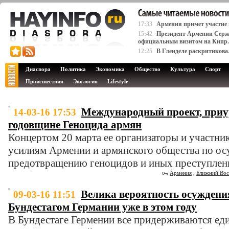
17:33
Армения примет участие в
15:42
Президент Армении Серж
официальным визитом на Кипр.
12:25
В Гленделе раскритиков
Диаспора
Политика
Экономика
Общество
Культура
Спорт
Происшествия
Экология
Lifestyle
Международный проект, приу
14-03-16 17:53
годовщине Геноцида армян
Концертом 20 марта ее организаторы и участни
усилиям Армении и армянского общества по о
предотвращению геноцидов и иных преступлени
Армения
,
Ближний Вос
Велика вероятность осуждени
09-03-16 11:51
Бундестагом Германии уже в этом году
В Бундестаге Гермении все придерживаются един