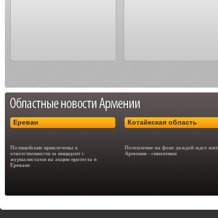
Ереван
Котайкская область
Полицейские привлечены к
Потепление на фоне дождей ждет жит
ответственности за инцидент с
Армении - синоптики
журналистами на акции протеста в
Ереване