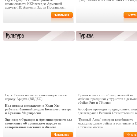
Ряд государств готовы признать
представлена в России – глава Росстанд
независимость НКР вслед за Арменией -
депутат НС Армении Заруи Постанджян
Серж Танкян посвятил свою новую песню
Ереван вошел в топ-3 направлений на
народу Арцаха (ВИДЕО)
майские праздники у туристов с детьми
обойдя Рим и Тбилиси
Над новым спектаклем в Улан-Удэ
работает бывший худрук Большого театра
Аэрофлот проводит традиционную акц
и Сусанна Мартиросян
для ветеранов Великой Отечественной 
Экс-посол Франции в Армении презентовал
"Грозный-Авиа" намерен возобновить
свою книгу об армянском народе на
международные рейсы, в том числе, в 
авторитетной выставке в Женеве
в течение месяца