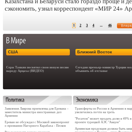
Казахстана и Беларуси стало гораздо проще и д
сэкономить, узнал корреспондент «МИР 24» А
1
2
3
4
...
46
США
Ближний Восток
Серж Танкян посвятил свою новую песню
Сегодня премьер-министр Турции мо
народу Арцаха (ВИДЕО)
объявить об отставке
Заявления Лаврова приемлемы для Еревана –
Трансферты из России в Армению в ма
заместитель министра иностранных дел
увеличились почти на треть
Армении
"Росатом" может продать долю в 49% в
Ереван не обсуждал с Москвой законопроект
проекте турецкой АЭС "Аккую"
о признании Нагорного Карабаха - Песков
Армянская продукция должна быть ши