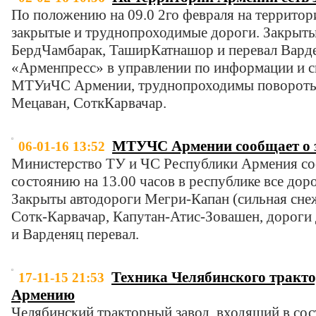
По положению на 09.0 2­го февраля на территор
закрытые и труднопроходимые дороги. Закрыты
Берд­Чамбарак, Ташир­Катнашор и перевал Вард
«Арменпресс» в управлении по информации и с
МТУиЧС Армении, труднопроходимы повороты
Мецаван, Сотк­Карвачар.
МТУЧС Армении сообщает о 
06-01-16 13:52
Министерство ТУ и ЧС Республики Армения соо
состоянию на 13.00 часов в республике все до
Закрыты автодороги Мегри-Капан (сильная снеж
Сотк-Карвачар, Капутан-Атис-Зовашен, дороги 
и Варденяц перевал.
Техника Челябинского трактор
17-11-15 21:53
Армению
Челябинский тракторный завод, входящий в сос