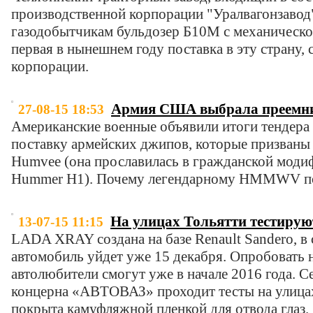
производственной корпорации "Уралвагонзавод
газодобытчикам бульдозер Б10М с механическо
первая в нынешнем году поставка в эту страну,
корпорации.
Армия США выбрала преемни
27-08-15 18:53
Американские военные объявили итоги тендера 
поставку армейских джипов, которые призваны 
Humvee (она прославилась в гражданской моди
Hummer H1). Почему легендарному HMMWV по
На улицах Тольятти тестир
13-07-15 11:15
LADA XRAY создана на базе Renault Sandero, в
автомобиль уйдет уже 15 декабря. Опробовать 
автолюбители смогут уже в начале 2016 года. 
концерна «АВТОВАЗ» проходит тесты на улица
покрыта камуфляжной пленкой для отвода глаз.