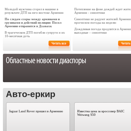
Молодой мужчина сгорел в машине в
Потепление на фоне дождей ждет жите
результате ДТП на юго-востоке Армении
Армении - синоптики
По следам ссоры между армянами и
Синоптики не радуют жителей Армени
грузинами и действий полиции: Посол
прогнозом погоды на неделю
Армении отправится в Дхавахк
Дождливая погода продлится в Армени
В трагическом ДТП погибли супруги и их
выходные – синоптики
10-месячная дочь
Авто-еркир
Jaguar Land Rover пришел в Армению
Известна цена за кроссовер BAIC
Weiwang S50