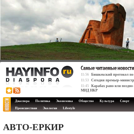
11:56
Бишкекский протокол по К
11:53
Сегодня премьер-министр
11:45
Карабах рано или поздно 
МИД НКР
Диаспора
Политика
Экономика
Общество
Культура
Спорт
Происшествия
Экология
Lifestyle
АВТО-ЕРКИР