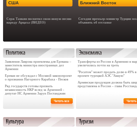
США
Ближний Восток
Серж Танкян посвятил свою новую песню
Сегодня премьер-министр Турции мо
народу Арцаха (ВИДЕО)
объявить об отставке
Заявления Лаврова приемлемы для Еревана –
Трансферты из России в Армению в ма
заместитель министра иностранных дел
увеличились почти на треть
Армении
"Росатом" может продать долю в 49% в
Ереван не обсуждал с Москвой законопроект
проекте турецкой АЭС "Аккую"
о признании Нагорного Карабаха - Песков
Армянская продукция должна быть ши
Ряд государств готовы признать
представлена в России – глава Росстанд
независимость НКР вслед за Арменией -
депутат НС Армении Заруи Постанджян