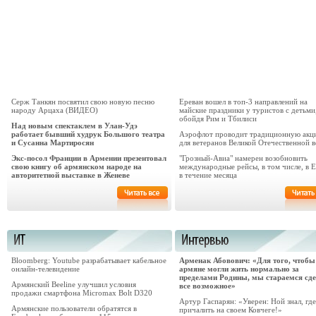
Серж Танкян посвятил свою новую песню
Ереван вошел в топ-3 направлений на
народу Арцаха (ВИДЕО)
майские праздники у туристов с детьми
обойдя Рим и Тбилиси
Над новым спектаклем в Улан-Удэ
работает бывший худрук Большого театра
Аэрофлот проводит традиционную акц
и Сусанна Мартиросян
для ветеранов Великой Отечественной 
Экс-посол Франции в Армении презентовал
"Грозный-Авиа" намерен возобновить
свою книгу об армянском народе на
международные рейсы, в том числе, в 
авторитетной выставке в Женеве
в течение месяца
Bloomberg: Youtube разрабатывает кабельное
​Арменак Абовович: «Для того, чтобы
онлайн-телевидение
армяне могли жить нормально за
пределами Родины, мы стараемся сд
Армянский Beeline улучшил условия
все возможное»
продажи смартфона Micromax Bolt D320
Артур Гаспарян: «Уверен: Ной знал, где
Армянские пользователи обратятся в
причалить на своем Ковчеге!»