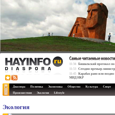
11:56
Бишкекский протокол по К
11:53
Сегодня премьер-министр
11:45
Карабах рано или поздно 
МИД НКР
Диаспора
Политика
Экономика
Общество
Культура
Спорт
Происшествия
Экология
Lifestyle
Экология