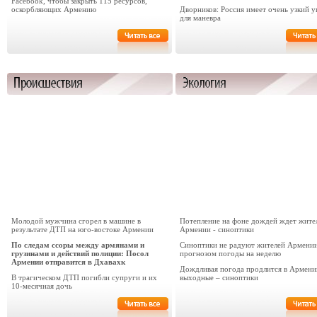
Facebook, чтобы закрыть 115 ресурсов,
оскорбляющих Армению
Дворников: Россия имеет очень узкий у
для маневра
Молодой мужчина сгорел в машине в
Потепление на фоне дождей ждет жите
результате ДТП на юго-востоке Армении
Армении - синоптики
По следам ссоры между армянами и
Синоптики не радуют жителей Армени
грузинами и действий полиции: Посол
прогнозом погоды на неделю
Армении отправится в Дхавахк
Дождливая погода продлится в Армени
В трагическом ДТП погибли супруги и их
выходные – синоптики
10-месячная дочь