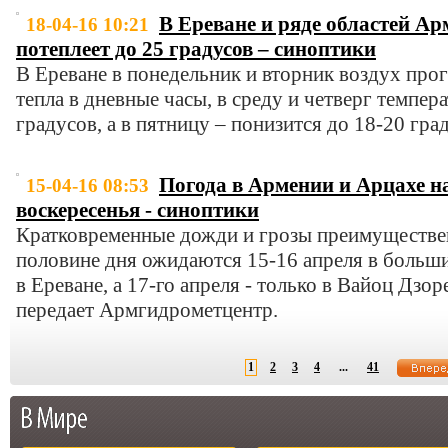
В Ереване и ряде областей Ар
18-04-16 10:21
потеплеет до 25 градусов – синоптики
В Ереване в понедельник и вторник воздух прог
тепла в дневные часы, в среду и четверг темпер
градусов, а в пятницу – понизится до 18-20 гра
Погода в Армении и Арцахе н
15-04-16 08:53
воскересенья - синоптики
Кратковременные дожди и грозы преимуществе
половине дня ожидаются 15-16 апреля в больш
в Ереване, а 17-го апреля - только в Вайоц Дзор
передает Армгидрометцентр.
1
2
3
4
...
41