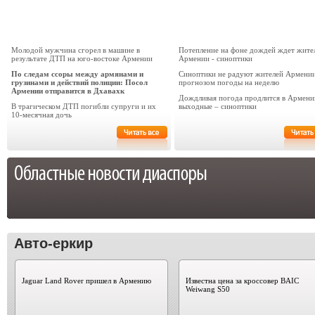
Молодой мужчина сгорел в машине в
Потепление на фоне дождей ждет жите
результате ДТП на юго-востоке Армении
Армении - синоптики
По следам ссоры между армянами и
Синоптики не радуют жителей Армени
грузинами и действий полиции: Посол
прогнозом погоды на неделю
Армении отправится в Дхавахк
Дождливая погода продлится в Армени
В трагическом ДТП погибли супруги и их
выходные – синоптики
10-месячная дочь
Авто-еркир
Jaguar Land Rover пришел в Армению
Известна цена за кроссовер BAIC
Weiwang S50