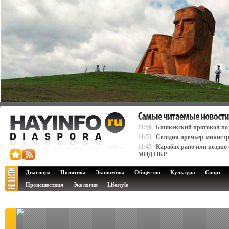
11:56
Бишкекский протокол по К
11:53
Сегодня премьер-министр
11:45
Карабах рано или поздно 
МИД НКР
Диаспора
Политика
Экономика
Общество
Культура
Спорт
Происшествия
Экология
Lifestyle