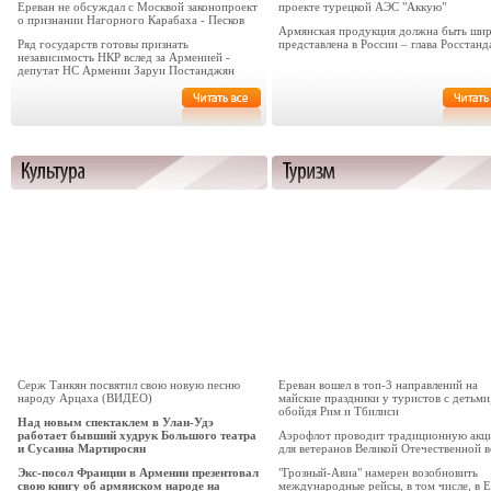
Ереван не обсуждал с Москвой законопроект
проекте турецкой АЭС "Аккую"
о признании Нагорного Карабаха - Песков
Армянская продукция должна быть ши
Ряд государств готовы признать
представлена в России – глава Росстанд
независимость НКР вслед за Арменией -
депутат НС Армении Заруи Постанджян
Серж Танкян посвятил свою новую песню
Ереван вошел в топ-3 направлений на
народу Арцаха (ВИДЕО)
майские праздники у туристов с детьми
обойдя Рим и Тбилиси
Над новым спектаклем в Улан-Удэ
работает бывший худрук Большого театра
Аэрофлот проводит традиционную акц
и Сусанна Мартиросян
для ветеранов Великой Отечественной 
Экс-посол Франции в Армении презентовал
"Грозный-Авиа" намерен возобновить
свою книгу об армянском народе на
международные рейсы, в том числе, в 