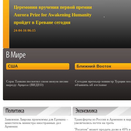
Церемония вручения первой премии
Aurora Prize for Awakening Humanity
пройдет в Ереване сегодня
24-04-16 06:15
США
Ближний Восток
Серж Танкян посвятил свою новую песню
Сегодня премьер-министр Турции мо
народу Арцаха (ВИДЕО)
объявить об отставке
Заявления Лаврова приемлемы для Еревана –
Трансферты из России в Армению в ма
заместитель министра иностранных дел
увеличились почти на треть
Армении
"Росатом" может продать долю в 49% в