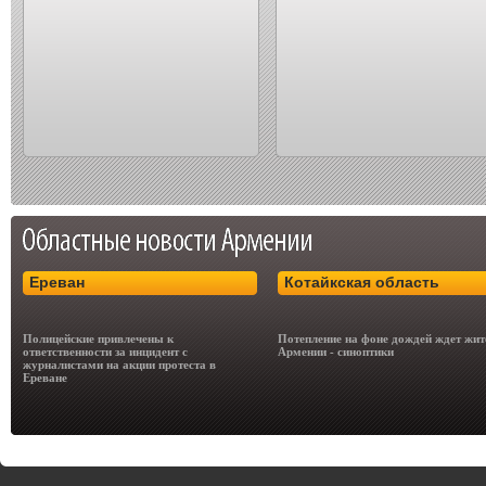
Ереван
Котайкская область
Полицейские привлечены к
Потепление на фоне дождей ждет жит
ответственности за инцидент с
Армении - синоптики
журналистами на акции протеста в
Ереване