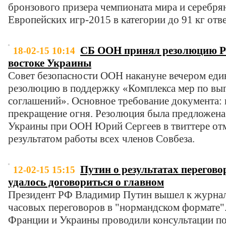
бронзового призера чемпионата мира и серебря
Европейских игр-2015 в категории до 91 кг отв
СБ ООН принял резолюцию Ро
18-02-15 10:14
востоке Украины
Совет безопасности ООН накануне вечером еди
резолюцию в поддержку «Комплекса мер по в
соглашений». Основное требование документа:
прекращение огня. Резолюция была предложена
Украины при ООН Юрий Сергеев в твиттере отме
результатом работы всех членов Совбеза.
Путин о результатах перегово
12-02-15 15:15
удалось договориться о главном
Президент РФ Владимир Путин вышел к журнал
часовых переговоров в "нормандском формате"
Франции и Украины проводили консультации п