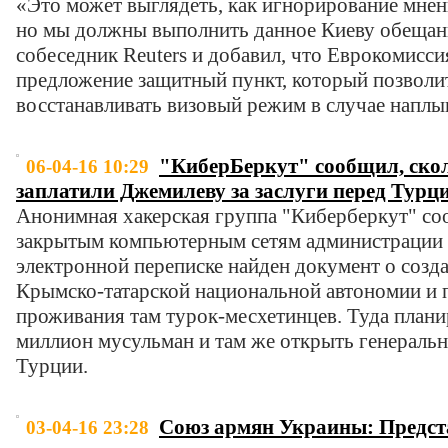
«Это может выглядеть, как игнорирование мне
но мы должны выполнить данное Киеву обеща
собеседник Reuters и добавил, что Еврокомиссия
предложение защитный пункт, который позволи
восстанавливать визовый режим в случае наплы
"КиберБеркут" сообщил, ско
06-04-16 10:29
заплатили Джемилеву за заслуги перед Турц
Анонимная хакерская группа "Киберберкут" соо
закрытым компьютерным сетям администрации 
электронной переписке найден документ о созд
Крымско-татарской национальной автономии и 
проживания там турок-месхетинцев. Туда плани
миллион мусульман и там же открыть генеральн
Турции.
Союз армян Украины: Предст
03-04-16 23:28