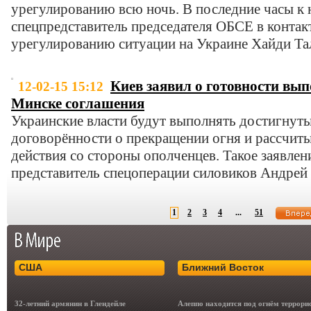
урегулированию всю ночь. В последние часы к
спецпредставитель председателя ОБСЕ в контак
урегулированию ситуации на Украине Хайди Та
Киев заявил о готовности вы
12-02-15 15:12
Минске соглашения
Украинские власти будут выполнять достигнут
договорённости о прекращении огня и рассчит
действия со стороны ополченцев. Такое заявле
представитель спецоперации силовиков Андрей
1
2
3
4
...
51
США
Ближний Восток
32-летний армянин в Глендейле
Алеппо находится под огнём террори