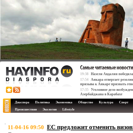
19:38
Назели Авдалян победила
17:54
Анкара отвергает резолю
призыва к Анкаре признать ген
17:35
Уголовное дело возбужде
Азербайджана в Карабахе
Диаспора
Политика
Экономика
Общество
Культура
Спорт
Происшествия
Экология
Lifestyle
ЕС предложит отменить визо
11-04-16 09:50