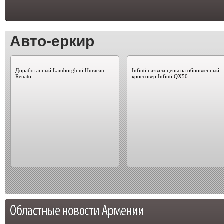
Авто-еркир
Доработанный Lamborghini Huracan
Infinti назвала цены на обновленный
Renato
кроссовер Infinti QX50