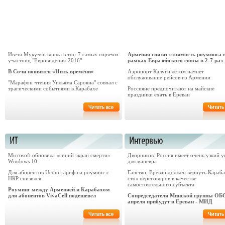
Ивета Мукучян вошла в топ-7 самых горячих
Армения снизит стоимость роуминга 
участниц "Евровидения-2016"
рамках Евразийского союза в 2-7 раз
В Сочи появится «Нить времени»
Аэропорт Калуги летом начнет
обслуживание рейсов из Армении
"Марафон чтения Уильяма Сарояна" совпал с
трагическими событиями в Карабахе
Россияне предпочитают на майские
праздники ехать в Ереван
Microsoft обновила «синий экран смерти»
Дворников: Россия имеет очень узкий у
Windows 10
для маневра
Для абонентов Ucom тариф на роуминг с
Галстян: Ереван должен вернуть Караба
НКР снизился
стол переговоров в качестве
самостоятельного субъекта
Роуминг между Арменией и Карабахом
для абонентов VivaCell подешевел
Сопредседатели Минской группы ОБ
апреля прибудут в Ереван - МИД