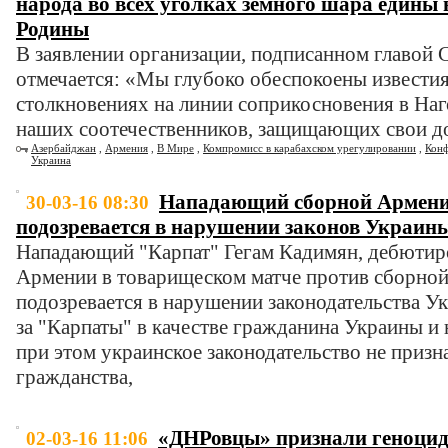
народа во всех уголках земного шара едины 
Родины
В заявлении организации, подписанном главо
отмечается: «Мы глубоко обеспокоены извест
столкновениях на линии соприкосновения в Наг
наших соотечественников, защищающих свои д
Азербайджан
,
Армения
,
В Мире
,
Компромисс в карабахском урегулировании
,
Конф
Украина
Нападающий сборной Армени
30-03-16 08:30
подозревается в нарушении законов Украин
Нападающий "Карпат" Гегам Кадимян, дебютир
Армении в товарищеском матче против сборной 
подозревается в нарушении законодательства У
за "Карпаты" в качестве гражданина Украины и 
при этом украинское законодательство не призн
гражданства,
«ДНРовцы» признали геноцид 
02-03-16 11:06