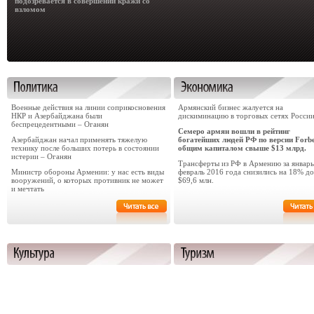
подозревается в совершении кражи со
взломом
Военные действия на линии соприкосновения
Армянский бизнес жалуется на
НКР и Азербайджана были
дискиминацию в торговых сетях Росси
беспрецедентными – Оганян
Семеро армян вошли в рейтинг
Азербайджан начал применять тяжелую
богатейших людей РФ по версии Forbe
технику после больших потерь в состоянии
общим капиталом свыше $13 млрд.
истерии – Оганян
Трансферты из РФ в Армению за январь
Министр обороны Армении: у нас есть виды
февраль 2016 года снизились на 18% до
вооружений, о которых противник не может
$69,6 млн.
и мечтать