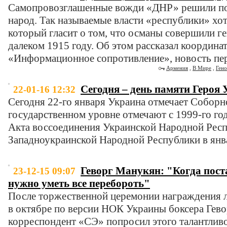
Самопровозглашенные вожди «ДНР» решили по
народ. Так называемые власти «республики» хот
который гласит о том, что османы совершили г
далеком 1915 году. Об этом рассказал координа
«Информационное сопротивление», новость пер
Армения
,
В Мире
,
Гено
Сегодня – день памяти Героя
22-01-16 12:32
Сегодня 22-го января Украина отмечает Соборн
государственном уровне отмечают с 1999-го го
Акта воссоединения Украинской Народной Респ
Западноукраинской Народной Республики в янва
Геворг Манукян: "Когда пост
23-12-15 09:07
нужно уметь все перебороть"
После торжественной церемонии награждения 
в октябре по версии НОК Украины боксера Гев
корреспондент «СЭ» попросил этого талантливо