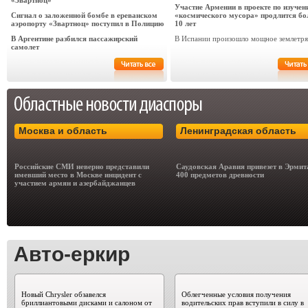
«Звартноц»
Участие Армении в проекте по изучен
Сигнал о заложенной бомбе в ереванском
«космического мусора» продлится бо
аэропорту «Звартноц» поступил в Полицию
10 лет
В Аргентине разбился пассажирский
В Испании произошло мощное землетря
самолет
Москва и область
Ленинградская область
Российские СМИ неверно представили
Саудовская Аравия привезет в Эрми
имевший место в Москве инцидент с
400 предметов древности
участием армян и азербайджанцев
Авто-еркир
Новый Chrysler обзавелся
Облегченные условия получения
бриллиантовыми дисками и салоном от
водительских прав вступили в силу в