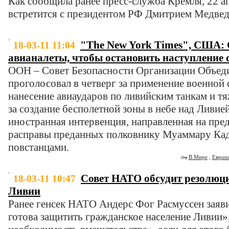
Как сообщила ранее пресс-служба Кремля, 22 а
встретится с президентом РФ Дмитрием Медве
"The New York Times", США: 
18-03-11 11:04
авианалеты, чтобы остановить наступление
ООН – Совет Безопасности Организации Объе
проголосовал в четверг за применение военной с
нанесение авиаударов по ливийским танкам и тя
за создание бесполетной зоны в небе над Ливие
иностранная интервенция, направленная на пре
расправы преданных полковнику Муаммару Кад
повстанцами.
В Мире
,
Европ
Совет НАТО обсудит резолюц
18-03-11 10:47
Ливии
Ранее генсек НАТО Андерс Фог Расмуссен заяв
готова защитить гражданское население Ливии»,