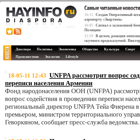
16:12
Создан Оперативный штаб
аэропорту «Звартноц»
16:05
Сигнал о заложенной бомб
Полицию
12:29
В целом, реакция оппози
скучного предсказуемой- Викто
Диаспора
Политика
Экономика
Общество
Культура
Спорт
Происшествия
Экология
Lifestyle
UNFPA рассмотрит вопрос сод
18-05-11 12:43
переписи населения Армении
Фонд народонаселения ООН (UNFPA) рассмотр
вопрос содействия в проведении переписи насе
региональный директор UNFPA Тейа Фиерена в х
премьером, министром территориального упра
Геворкяном, сообщает пресс-служба ведомства.