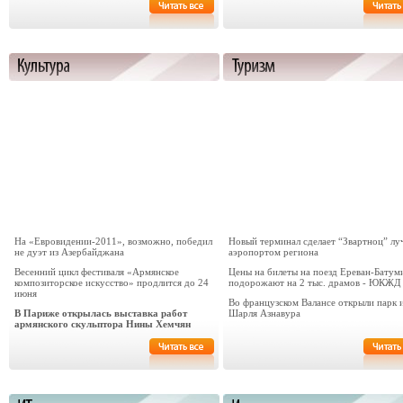
На «Евровидении-2011», возможно, победил
Новый терминал сделает “Звартноц” л
не дуэт из Азербайджана
аэропортом региона
Весенний цикл фестиваля «Армянское
Цены на билеты на поезд Ереван-Батум
композиторское искусство» продлится до 24
подорожают на 2 тыс. драмов - ЮКЖД
июня
Во французском Валансе открыли парк 
В Париже открылась выставка работ
Шарля Азнавура
армянского скульптора Нины Хемчян