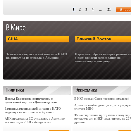
1
2
3
4
...
21
США
Ближний Восток
Замглавы американской миссии в НАТО
Парламент Ирана намерен решить в
выдвинут на пост посла в Армении
о возможности голосования по
импичменту президенту
Послы Евросоюза встретились с
В НКР создан Союз предпринимателей
делегацией партии «Дашнакцутюн»
Армении необходимо ускорить реформ
Замглавы американской миссии в НАТО
считает МВФ
выдвинут на пост посла в Армении
Финансирование программы стимулиро
АНК предложил ЕС отправить в Армению
рождаемости в НКР увеличилось на 26
как минимум 2000 наблюдателей
драмов