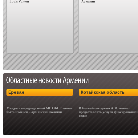
Louis Vuitton
Армении
Ереван
Котайкская область
Мандат сопредседателей МГ ОБСЕ может
В ближайшее время ADC начнет
быть изменен – армянский политик
предоставлять услуги фиксированно
связи