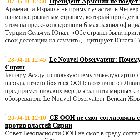
Президент Армении не поедет
07-05-11 12:50
Армения и Израиль не примут участия в Четве
наименее развитым странам, который пройдет в
этом на пресс-конференции 6 мая заявил офиц
Турции Сельчук Юнал. «Обе страны были пригл
свои делегации на саммит», - цитирует Юнала T
Le Nouvel Observateur: Почем
28-04-11 12:45
Сирии
Башару Асаду, использующему тяжелую артилл
народа, нечего бояться ООН: в отличие от Ливии
предпримет никаких мер для защиты мирных си
обозреватель Le Nouvel Observateur Венсан Жов
СБ ООН не смог согласовать с
28-04-11 12:10
против властей Сирии
Совет Безопасности ООН не смог в среду соглас