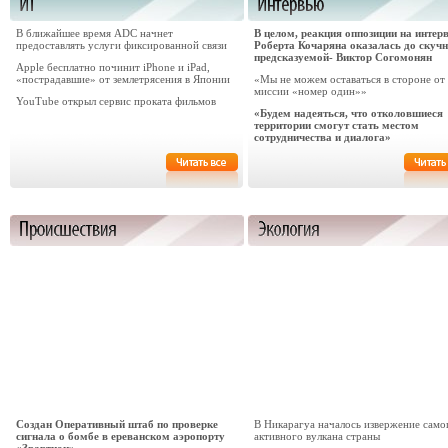
В ближайшее время ADC начнет
В целом, реакция оппозиции на интер
предоставлять услуги фиксированной связи
Роберта Кочаряна оказалась до скуч
предсказуемой- Виктор Согомонян
Apple бесплатно починит iPhone и iPad,
«пострадавшие» от землетрясения в Японии
«Мы не можем оставаться в стороне от
миссии «номер один»»
YouTube открыл сервис проката фильмов
«Будем надеяться, что отколовшиеся
территории смогут стать местом
сотрудничества и диалога»
Создан Оперативный штаб по проверке
В Никарагуа началось извержение само
сигнала о бомбе в ереванском аэропорту
активного вулкана страны