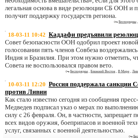
необходимость вмешательства», если для этого
легальная основа в виде резолюции СБ ООН и 
получит поддержку государств региона.
Беспорядкы
Каддафи предъявили резолюц
18-03-11 10:42
Совет безопасности ООН одобрил проект новой
голосовании пять членов Совбеза воздержались 
Индия и Бразилия. При этом нужно отметить, чт
Совета не воспользовался правом вето.
Беспорядкы
,
Ближний Восток
,
В Мире
,
Лив
Россия поддержала санкции С
10-03-11 12:20
против Ливии
Как стало известно сегодня из сообщения прес
Медведев подписал указ о мерах по выполнени
силу с 26 февраля. Он, в частности, запрещает 
всех видов оружия, боеприпасов и военной техн
услуг, связанных с военной деятельностью.
Бе