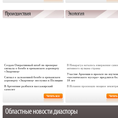
Создан Оперативный штаб по проверке
В Никарагуа началось извержение само
сигнала о бомбе в ереванском аэропорту
активного вулкана страны
«Звартноц»
Участие Армении в проекте по изучен
Сигнал о заложенной бомбе в ереванском
«космического мусора» продлится бо
аэропорту «Звартноц» поступил в Полицию
10 лет
В Аргентине разбился пассажирский
В Испании произошло мощное землетря
самолет