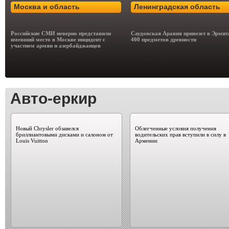
Москва и область
Ленинградская область
Российские СМИ неверно представили
Саудовская Аравия привезет в Эрми
имевший место в Москве инцидент с
400 предметов древности
участием армян и азербайджанцев
Авто-еркир
Новый Chrysler обзавелся
Облегченные условия получения
бриллиантовыми дисками и салоном от
водительских прав вступили в силу в
Louis Vuitton
Армении