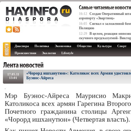
16:12
Создан Оперативный штаб
аэропорту «Звартноц»
16:05
Сигнал о заложенной бомб
Полицию
12:29
В целом, реакция оппози
скучного предсказуемой- Викто
Диаспора
Политика
Экономика
Общество
Культура
Спорт
Происшествия
Экология
Lifestyle
«Чорорд ишханутюн»: Католикос всех Армян удостоил
17.05.11
Буэнос-Айреса
13:01
Мэр Буэнос-Айреса Маурисио Макр
Католикоса всех армян Гарегина Второго
Почетного гражданина столицы Аргент
«Чорорд ишханутюн» (Четвертая власть).
Как пишет Новости Армения, в свою оче