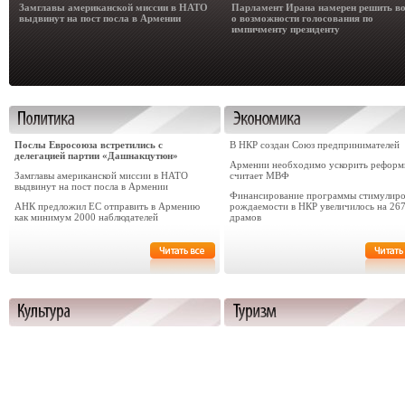
Замглавы американской миссии в НАТО
Парламент Ирана намерен решить в
выдвинут на пост посла в Армении
о возможности голосования по
импичменту президенту
Послы Евросоюза встретились с
В НКР создан Союз предпринимателей
делегацией партии «Дашнакцутюн»
Армении необходимо ускорить реформ
Замглавы американской миссии в НАТО
считает МВФ
выдвинут на пост посла в Армении
Финансирование программы стимулиро
АНК предложил ЕС отправить в Армению
рождаемости в НКР увеличилось на 26
как минимум 2000 наблюдателей
драмов