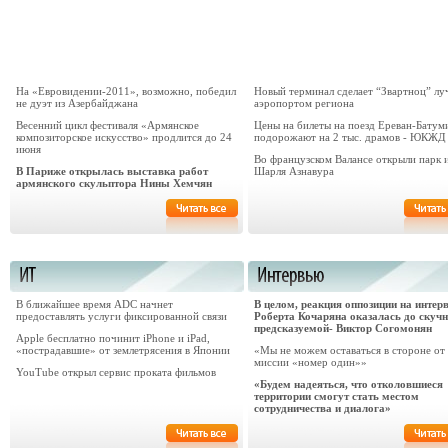
На «Евровидении-2011», возможно, победил
Новый терминал сделает “Звартноц” л
не дуэт из Азербайджана
аэропортом региона
Весенний цикл фестиваля «Армянское
Цены на билеты на поезд Ереван-Батум
композиторское искусство» продлится до 24
подорожают на 2 тыс. драмов - ЮКЖД
июня
Во французском Валансе открыли парк 
В Париже открылась выставка работ
Шарля Азнавура
армянского скульптора Нины Хемчян
В ближайшее время ADC начнет
В целом, реакция оппозиции на интер
предоставлять услуги фиксированной связи
Роберта Кочаряна оказалась до скуч
предсказуемой- Виктор Согомонян
Apple бесплатно починит iPhone и iPad,
«пострадавшие» от землетрясения в Японии
«Мы не можем оставаться в стороне от
миссии «номер один»»
YouTube открыл сервис проката фильмов
«Будем надеяться, что отколовшиеся
территории смогут стать местом
сотрудничества и диалога»