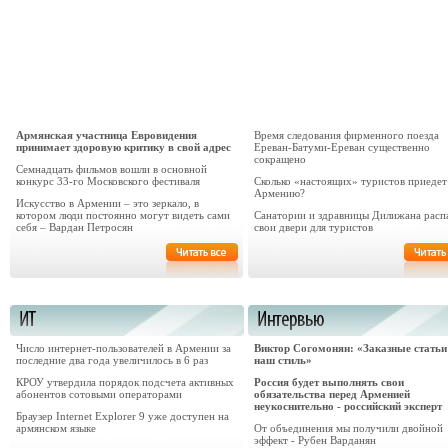
Армянская участница Евровидения
Время следования фирменного поезда
принимает здоровую критику в свой адрес
Ереван-Батуми-Ереван существенно
сокращено
Семнадцать фильмов вошли в основной
конкурс 33-го Московского фестиваля
Сколько «настоящих» туристов приедет
Армению?
Искусство в Армении – это зеркало, в
котором люди постоянно могут видеть сами
Санатории и здравницы Дилижана расп
себя – Вардан Петросян
свои двери для туристов
Число интернет-пользователей в Армении за
Виктор Согомонян: «Заказные статьи 
последние два года увеличилось в 6 раз
наш стиль»
КРОУ утвердила порядок подсчета активных
Россия будет выполнять свои
абонентов сотовыми операторами
обязательства перед Арменией
неукоснительно - российский эксперт
Браузер Internet Explorer 9 уже доступен на
армянском языке
От объединения мы получили двойной
эффект - Рубен Варданян