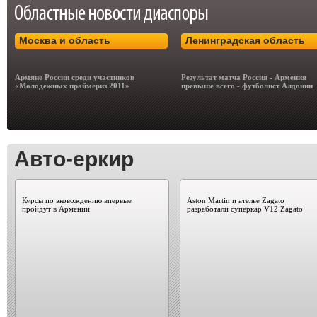
Москва и область
Ленинградская область
Армяне России среди участников
Результат матча Россия - Армения
«Молодежных праймериз 2011»
превыше всего - футболист Алдонин
Авто-еркир
Курсы по эковождению впервые
Aston Martin и ателье Zagato
пройдут в Армении
разработали суперкар V12 Zagato