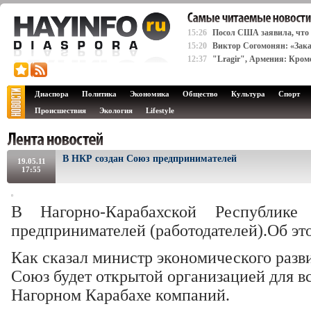
15:26
Посол США заявила, что
15:20
Виктор Согомонян: «Зака
12:37
"Lragir", Армения: Кром
Диаспора
Политика
Экономика
Общество
Культура
Спорт
Происшествия
Экология
Lifestyle
В НКР создан Союз предпринимателей
19.05.11
17:55
В Нагорно-Карабахской Республик
предпринимателей (работодателей).Об э
Как сказал министр экономического разв
Союз будет открытой организацией для в
Нагорном Карабахе компаний.