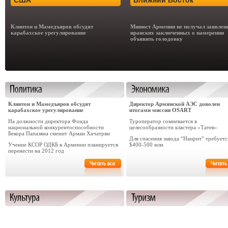
США
Ближний Восток
Клинтон и Мамедъяров обсудят
Минюст Армении не получал заявлен
карабахское урегулирование
иранских заключенных о намерении
объявить голодовку
Клинтон и Мамедъяров обсудят
Директор Армянской АЭС доволен
карабахское урегулирование
итогами миссии OSART
На должности директора Фонда
Туроператор сомневается в
национальной конкурентоспособности
целесообразности кластера «Татев»
Бекора Папазяна сменит Арман Хачатрян
Для cпасения завода “Наирит” требуетс
Учение КСОР ОДКБ в Армении планируется
$400-500 млн
перенести на 2012 год