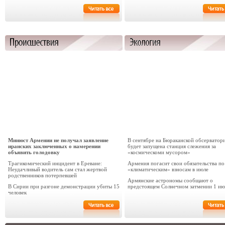
Минюст Армении не получал заявление
В сентябре на Бюраканской обсерватор
иранских заключенных о намерении
будет запущена станция слежения за
объявить голодовку
«космическоми мусором»
Трагикомический инцидент в Ереване:
Армения погасит свои обязательства по
Неудачливый водитель сам стал жертвой
«климатическим» взносам в июле
родственников потерпевшей
Армянские астрономы сообщают о
В Сирии при разгоне демонстрации убиты 15
предстоящем Солнечном затмении 1 ию
человек