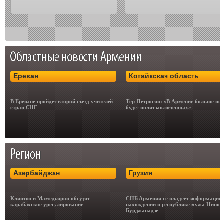
Ереван
Котайкская область
В Ереване пройдет второй съезд учителей
Тер-Петросян: «В Армении больше н
стран СНГ
будет политзаключенных»
Азербайджан
Грузия
Клинтон и Мамедъяров обсудят
СНБ Армении не владеет информацие
карабахское урегулирование
нахождении в республике мужа Нино
Бурджанадзе