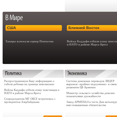
США
Ближний Восток
Хакеры взломали сервер Пентагона
Войска Каддафи отбили атаку повст
и НАТО в районе Марса-Брега
Распространенную Баку информацию о
Система денежных переводов ЛИДЕР
гибели ребенка на границе невозможно
выразила «крайнее недоумение» в связи
решением ЦБ Армении
Войска Каддафи отбили атаку повстанцев и
НАТО в районе Марса-Брега
Министр сельского хозяйства доволен
показателями урожайности
Сопредседатели МГ ОБСЕ встретились с
президентом Азербайджана
Завод АРМЕНАЛ в честь Дня металлур
взял повышенные обязательства