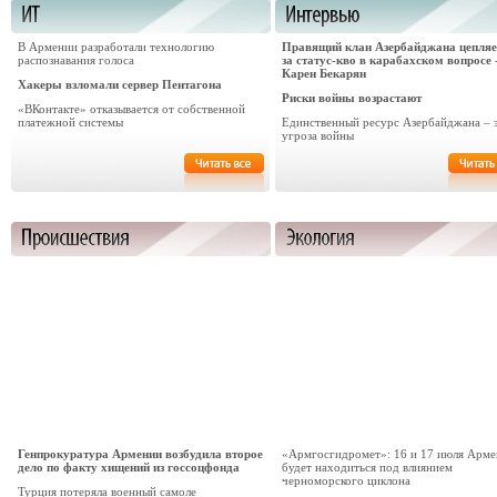
В Армении разработали технологию
Правящий клан Азербайджана цепляе
распознавания голоса
за статус-кво в карабахском вопросе 
Карен Бекарян
Хакеры взломали сервер Пентагона
Риски войны возрастают
«ВКонтакте» отказывается от собственной
платежной системы
Единственный ресурс Азербайджана – 
угроза войны
Генпрокуратура Армении возбудила второе
«Армгосгидромет»: 16 и 17 июля Арме
дело по факту хищений из госсоцфонда
будет находиться под влиянием
черноморского циклона
Турция потеряла военный самоле