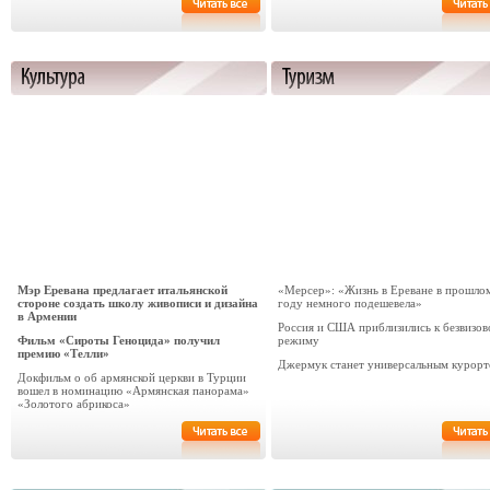
Мэр Еревана предлагает итальянской
«Мерсер»: «Жизнь в Ереване в прошло
стороне создать школу живописи и дизайна
году немного подешевела»
в Армении
Россия и США приблизились к безвизо
Фильм «Сироты Геноцида» получил
режиму
премию «Телли»
Джермук станет универсальным курор
Докфильм о об армянской церкви в Турции
вошел в номинацию «Армянская панорама»
«Золотого абрикоса»