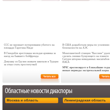
ССС не признает потерпевшим убитого на
В США разработали меры по усилению
площади Гарегина Нжде
безопасности на АЭС
В Глендейле арестована молодая армянка за
Межпланетной станции "Кассини" удал
наезд на бывшего бойфренда
сделать снимки бушующего на планете
Сатурн шторма невиданных масштабов 
Девушку из Грузии живьем закопали в Турции
НАСА
за отказ стать проституткой
МЧС прогнозирует в ближайшие год
новые периоды экстремальной жары
Москва и область
Ленинградская область