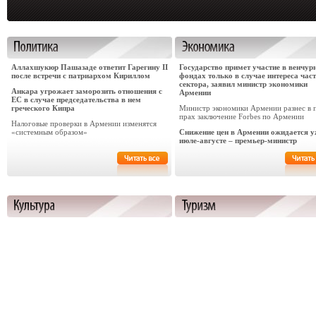
Аллахшукюр Пашазаде ответит Гарегину II
Государство примет участие в венчу
после встречи с патриархом Кириллом
фондах только в случае интереса час
сектора, заявил министр экономики
Анкара угрожает заморозить отношения с
Армении
ЕС в случае председательства в нем
греческого Кипра
Министр экономики Армении разнес в 
прах заключение Forbes по Армении
Налоговые проверки в Армении изменятся
«системным образом»
Снижение цен в Армении ожидается у
июле-августе – премьер-министр