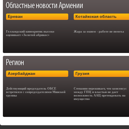
Ереван
Котайкская область
Голландский кинокритик высоко
Жара за окном - работе не помеха
оценивает «Золотой абрикос»
Азербайджан
Грузия
Действующий председатель ОБСЕ
Степанян переживает, что консенсус
встретился с сопредседателями Минской
между ГПЦ и властью не дает
группы
возможность ААЦ претендовать на
имущество