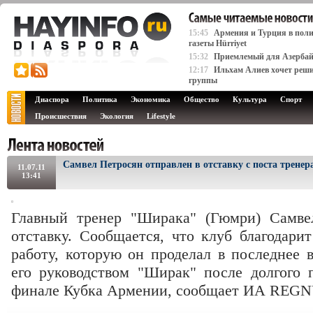
15:45
Армения и Турция в поли
газеты Hürriyet
15:32
Приемлемый для Азербай
12:17
Ильхам Алиев хочет реши
группы
Диаспора
Политика
Экономика
Общество
Культура
Спорт
Происшествия
Экология
Lifestyle
Самвел Петросян отправлен в отставку с поста трене
11.07.11
13:41
Главный тренер "Ширака" (Гюмри) Самве
отставку. Сообщается, что клуб благодари
работу, которую он проделал в последнее 
его руководством "Ширак" после долгого 
финале Кубка Армении, сообщает ИА REG