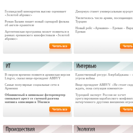
Голландский кинокритик высоко оценивает
Джермук станет универсальным курор
«Золотой абрикос»
Увеличилось число армян, посещающих
Роман Балаян пишет новый сценарий фильма
Турцию
об ангеле-хранителе
Новый рейс «Армавии» - Ереван – Варш
Аргентинская программа может появиться в
Ереван
рамках ереванского кинофестиваля «Золотой
абрикос»
В скором времени появится армянская версия
Единственный ресурс Азербайджана – 
Lingvo, сказал вице-президент ABBYY
угроза войны
Самые популярные социальные сети в
Вице-президент ABBYY: «Не стоит сид
Армении
ждать, пока ситуация изменится»
Обвиняемый в шпионаже фоторепортер
Турецкий эксперт: Россия не хочет
связывает арест со съемкой разгона
урегулирования карабахского конфликт
митинга оппозиции в Тбилиси
начерченного другими внешними игро