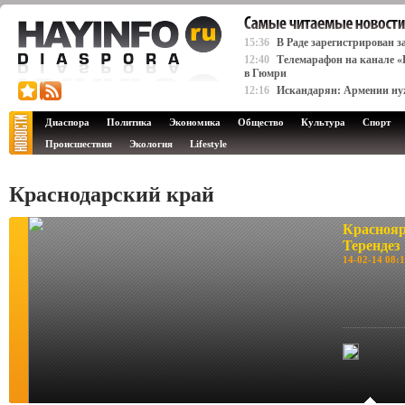
15:36
В Раде зарегистрирован 
12:40
Телемарафон на канале 
в Гюмри
12:16
Искандарян: Армении нуж
Диаспора
Политика
Экономика
Общество
Культура
Спорт
Происшествия
Экология
Lifestyle
Краснодарский край
Краснояр
Терендез
14-02-14 08:1