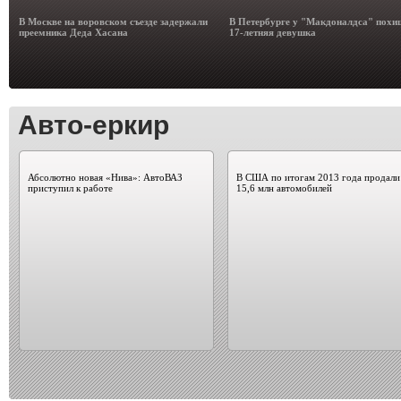
В Москве на воровском съезде задержали
В Петербурге у "Макдоналдса" похи
преемника Деда Хасана
17-летняя девушка
Авто-еркир
Абсолютно новая «Нива»: АвтоВАЗ
В США по итогам 2013 года продали
приступил к работе
15,6 млн автомобилей