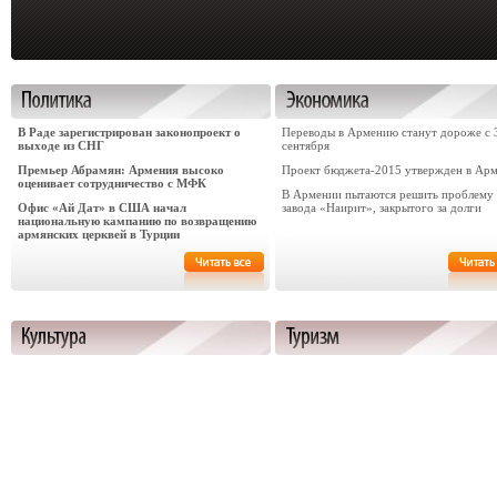
В Раде зарегистрирован законопроект о
Переводы в Армению станут дороже с 
выходе из СНГ
сентября
Премьер Абрамян: Армения высоко
Проект бюджета-2015 утвержден в Ар
оценивает сотрудничество с МФК
В Армении пытаются решить проблему
Офис «Ай Дат» в США начал
завода «Наирит», закрытого за долги
национальную кампанию по возвращению
армянских церквей в Турции