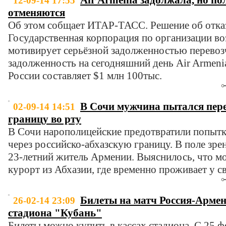
Air Armenia задолжала, но по
12-09-14 17:55
отменяются
Об этом собщает ИТАР-ТАСС. Решение об отка
Государственная корпорация по организации в
мотивирует серьёзной задолженностью перевоз
задолженность на сегодняшний день Air Armeni
России составляет $1 млн 100тыс.
В Сочи мужчина пытался пере
02-09-14 14:51
границу во рту
В Сочи нарополицейские предотвратили попытк
через российско-абхазскую границу. В поле зре
23-летний житель Армении. Выяснилось, что м
курорт из Абхазии, где временно проживает у с
Билеты на матч Россия-Армен
26-02-14 23:09
стадиона "Кубань"
Билеты можно купить в кассах стадиона. С 25 ф