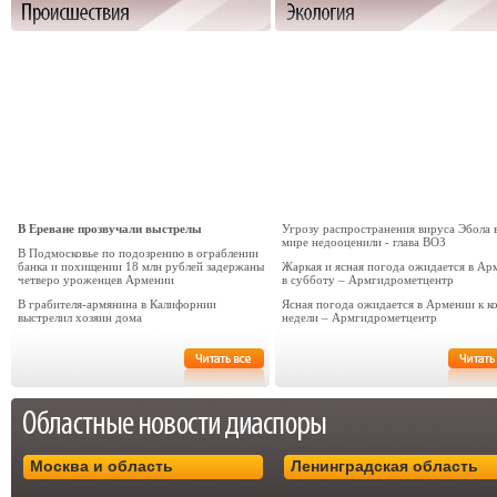
В Ереване прозвучали выстрелы
Угрозу распространения вируса Эбола 
мире недооценили - глава ВОЗ
В Подмосковье по подозрению в ограблении
банка и похищении 18 млн рублей задержаны
Жаркая и ясная погода ожидается в Ар
четверо уроженцев Армении
в субботу – Армгидрометцентр
В грабителя-армянина в Калифорнии
Ясная погода ожидается в Армении к к
выстрелил хозяин дома
недели – Армгидрометцентр
Москва и область
Ленинградская область