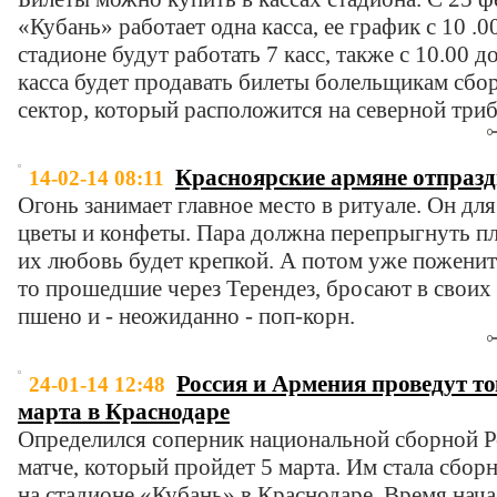
«Кубань» работает одна касса, ее график с 10 .00
стадионе будут работать 7 касс, также с 10.00 д
касса будет продавать билеты болельщикам сбо
сектор, который расположится на северной триб
Красноярские армяне отпразд
14-02-14 08:11
Огонь занимает главное место в ритуале. Он дл
цветы и конфеты. Пара должна перепрыгнуть пла
их любовь будет крепкой. А потом уже поженить
то прошедшие через Терендез, бросают в своих
пшено и - неожиданно - поп-корн.
Россия и Армения проведут т
24-01-14 12:48
марта в Краснодаре
Определился соперник национальной сборной Р
матче, который пройдет 5 марта. Им стала сбор
на стадионе «Кубань» в Краснодаре. Время нача