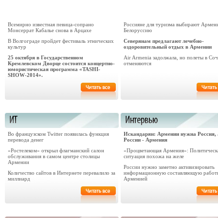
Всемирно известная певица-сопрано
Россияне для туризма выбирают Армен
Монсеррат Кабалье снова в Арцахе
Белоруссию
В Волгограде пройдет фестиваль этнических
Северянам предлагают лечебно-
культур
оздоровительный отдых в Армении
25 октября в Государственном
Air Armenia задолжала, но полеты в Соч
Кремлевском Дворце состоится концертно-
отменяются
юмористическая программа «TASHI-
SHOW-2014».
Во французском Twitter появилась функция
Искандарян: Армении нужна Россия, 
перевода денег
России - Армения
«Ростелеком» открыл флагманский салон
«Процветающая Армения»: Политическ
обслуживания в самом центре столицы
ситуация похожа на желе
Армении
России нужно заметно активизировать
Количество сайтов в Интернете перевалило за
информационную составляющую работ
миллиард
Арменией