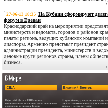
На Кубани сформируют делег
27-06-13 18:35
форум в Ереван
Краснодарский край на мероприятии представя
министерств и ведомств, городов и районов кр
палаты региона, ведущих кубанских компаний и
диаспоры. Армению представят президент стра
администрации президента, министерств и ведо
деловые круги регионов страны, члены общест
бизнеса.
США
Ближний Восток
Офис «Ай Дат» в США начал
Шарль Азнавур выразил надежду, чт
национальную кампанию по возвращению
его смерти отношения между армяна
армянских церквей в Турции
турками нормализуются