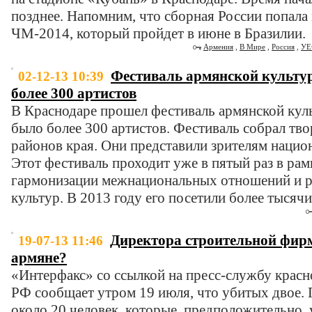
позднее. Напомним, что сборная России попала
ЧМ-2014, который пройдет в июне в Бразилии.
Армения
,
В Мире
,
Россия
,
УЕ
Фестиваль армянской культу
02-12-13 10:39
более 300 артистов
В Краснодаре прошел фестиваль армянской куль
было более 300 артистов. Фестиваль собрал тво
районов края. Они представили зрителям нацио
Этот фестиваль проходит уже в пятый раз в ра
гармонизации межнациональных отношений и р
культур. В 2013 году его посетили более тысячи
Директора строительной фир
19-07-13 11:46
армяне?
«Интерфакс» со ссылкой на пресс-службу крас
РФ сообщает утром 19 июля, что убитых двое.
около 20 человек, которые, предположительно, 