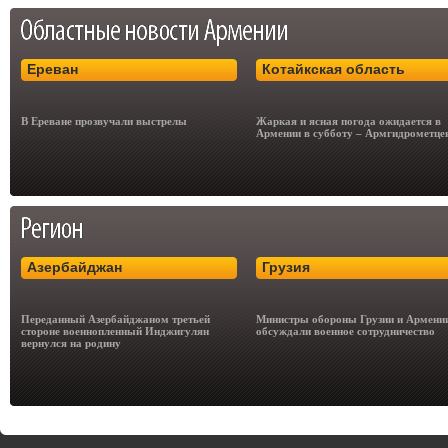
Ереван
Котайкская область
В Ереване прозвучали выстрелы
Жаркая и ясная погода ожидается в
Армении в субботу – Армгидрометце
Азербайджан
Грузия
Переданный Азербайджаном третьей
Министры обороны Грузии и Армени
стороне военнопленный Инджигулян
обсуждали военное сотрудничество
вернулся на родину