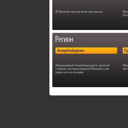
В Ереване прозвучали выстрелы
Жар
Арм
Азербайджан
Г
Переданный Азербайджаном третьей
Мин
стороне военнопленный Инджигулян
обс
вернулся на родину