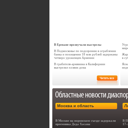
В Ереване прозвучали выстрелы
Угр
мир
В Подмосковье по подозрению в ограблении
банка и похищении 18 млн рублей задержаны
Жар
четверо уроженцев Армении
в с
В грабителя-армянина в Калифорнии
Ясн
выстрелил хозяин дома
нед
Москва и область
Л
В Москве на воровском съезде задержали
В П
преемника Деда Хасана
17-