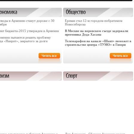
еводы в Армению станут дороже с 30
Ереван стал 12-м городом-побратимом
тября
Новосибирска
ект бюджета-2015 утвержден в Армении
В Москве на воровском съезде задержали
преемника Деда Хасана
рмении пытаются решить проблему
да «Наирит», закрытого за долги
Телемарафон на канале «Шант» поможет в
строительстве центра «ТУМО» в Гюмри