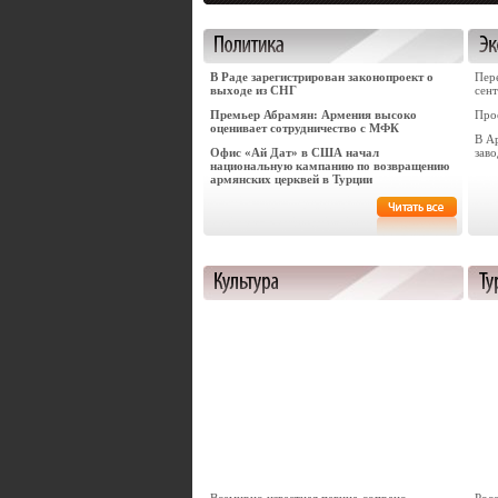
В Раде зарегистрирован законопроект о
Пер
выходе из СНГ
сен
Премьер Абрамян: Армения высоко
Про
оценивает сотрудничество с МФК
В А
Офис «Ай Дат» в США начал
заво
национальную кампанию по возвращению
армянских церквей в Турции