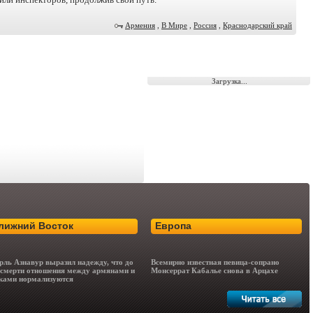
Армения
,
В Мире
,
Россия
,
Краснодарский край
Загрузка...
лижний Восток
Европа
ль Азнавур выразил надежду, что до
Всемирно известная певица-сопрано
 смерти отношения между армянами и
Монсеррат Кабалье снова в Арцахе
ками нормализуются