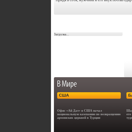
Загрузка...
США
Б
Офис «Ай Дат» в США начал
Шар
национальную кампанию по возвращению
его
армянских церквей в Турции
тур