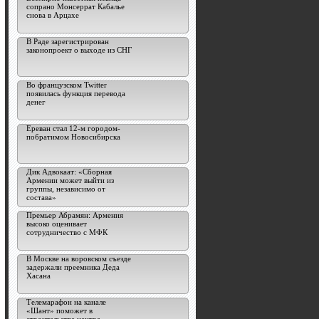
сопрано Монсеррат Кабалье
снова в Арцахе
В Раде зарегистрирован
законопроект о выходе из СНГ
Во французском Twitter
появилась функция перевода
денег
Ереван стал 12-м городом-
побратимом Новосибирска
Дик Адвокаат: «Сборная
Армении может выйти из
группы, независимо от
состава»
Премьер Абрамян: Армения
высоко оценивает
сотрудничество с МФК
В Москве на воровском съезде
задержали преемника Деда
Хасана
Телемарафон на канале
«Шант» поможет в