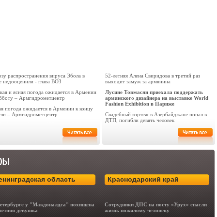
озу распространения вируса Эбола в
52-летняя Алена Свиридова в третий раз
е недооценили - глава ВОЗ
выходит замуж за армянина
кая и ясная погода ожидается в Армении
Лусине Товмасян приехала поддержать
убботу – Армгидрометцентр
армянского дизайнера на выставке World
Fashion Exhibition в Париже
ая погода ожидается в Армении к концу
ели – Армгидрометцентр
Свадебный кортеж в Азербайджане попал в
ДТП, погибли девять человек
енинградская область
Краснодарский край
етербурге у "Макдоналдса" похищена
Сотрудники ДПС на посту «Урух» спасли
летняя девушка
жизнь пожилому человеку