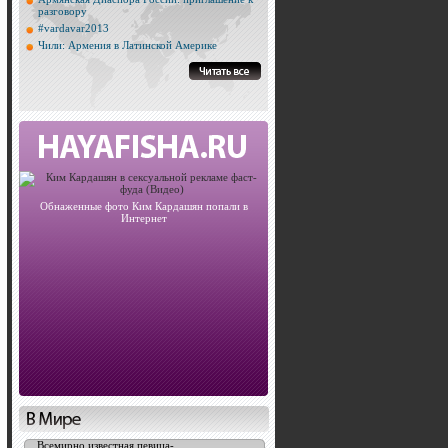
разговору
#vardavar2013
Чили: Армения в Латинской Америке
Обнаженные фото Ким Кардашян попали в
Интернет
Всемирно известная певица-