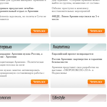
сияне для туризма выбирают Армению и
Дик Адвокаат: «Сборная Армении может
оруссию
выйти из группы, независимо от состава»
ерянам предлагают лечебно-
Озбилис приступил к комплексу
оровительный отдых в Армении
восстановительных мероприятий
Armenia задолжала, но полеты в Сочи не
ФИДЕ. Левон Аронян опустился на 5-е
еняются
место
андарян: Армении нужна Россия, а
Евразийский проект возвращается
сии - Армения
Россия Армения: партнерство и гарантии
оцветающая Армения»: Политическая
безопасности
уация похожа на желе
Армения представит свои разработки на
сии нужно заметно активизировать
выставке «ОБОРОНЭКСПО-2014» в
ормационную составляющую работы с
Подмосковье
енией