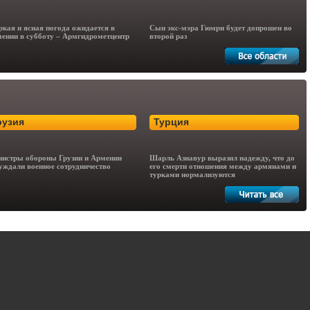
кая и ясная погода ожидается в
Сын экс-мэра Гюмри будет допрошен во
ении в субботу – Армгидрометцентр
второй раз
рузия
Турция
истры обороны Грузии и Армении
Шарль Азнавур выразил надежду, что до
уждали военное сотрудничество
его смерти отношения между армянами и
турками нормализуются