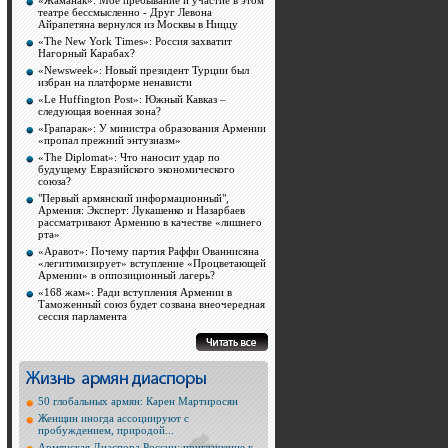
«Жаманак»: Мое пребывание и участие в этом
театре бессмысленно - Друг Левона
Айрапетяна вернулся из Москвы в Ниццу
«The New York Times»: Россия захватит
Нагорный Карабах?
«Newsweek»: Новый президент Турции был
избран на платформе ненависти
«Le Huffington Post»: Южный Кавказ –
следующая военная зона?
«Грапарак»: У министра образования Армении
«пропал прежний энтузиазм»
«The Diplomat»: Что наносит удар по
будущему Евразийского экономического
союза?
"Первый армянский информационный",
Армения: Эксперт: Лукашенко и Назарбаев
рассматривают Армению в качестве «лишнего
рта»
«Аравот»: Почему партия Раффи Ованнисяна
«легитимизирует» вступление «Процветающей
Армении» в оппозиционный лагерь?
«168 жам»: Ради вступления Армении в
Таможенный союз будет созвана внеочередная
сессия парламента
50 глобальных армян: Карен Мартиросян
Женщин иногда ассоциируют с
пробуждением, природой...
Армянская Диаспора России: приглашение к