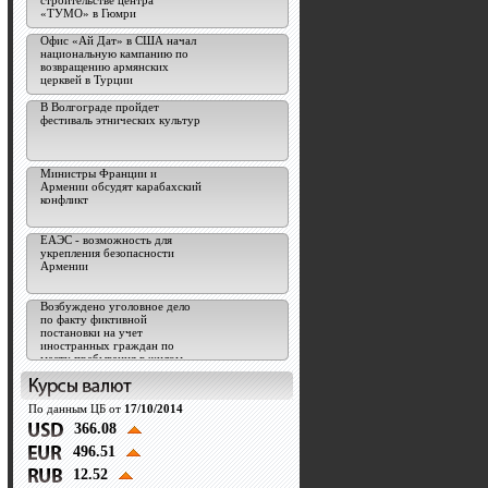
строительстве центра
«ТУМО» в Гюмри
Офис «Ай Дат» в США начал
национальную кампанию по
возвращению армянских
церквей в Турции
В Волгограде пройдет
фестиваль этнических культур
Министры Франции и
Армении обсудят карабахский
конфликт
ЕАЭС - возможность для
укрепления безопасности
Армении
Возбуждено уголовное дело
по факту фиктивной
постановки на учет
иностранных граждан по
месту пребывания в жилом
помещении в РФ
По данным ЦБ от
17/10/2014
366.08
496.51
12.52