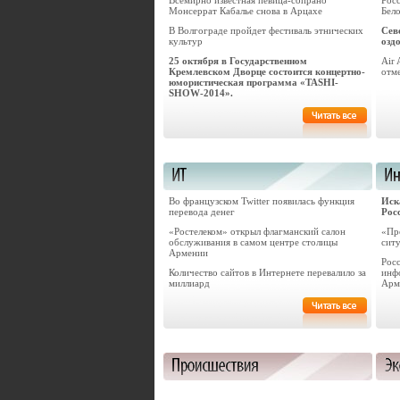
Всемирно известная певица-сопрано
Рос
Монсеррат Кабалье снова в Арцахе
Бел
В Волгограде пройдет фестиваль этнических
Сев
культур
озд
25 октября в Государственном
Air 
Кремлевском Дворце состоится концертно-
отм
юмористическая программа «TASHI-
SHOW-2014».
Во французском Twitter появилась функция
Иск
перевода денег
Рос
«Ростелеком» открыл флагманский салон
«Пр
обслуживания в самом центре столицы
сит
Армении
Рос
Количество сайтов в Интернете перевалило за
инф
миллиард
Арм