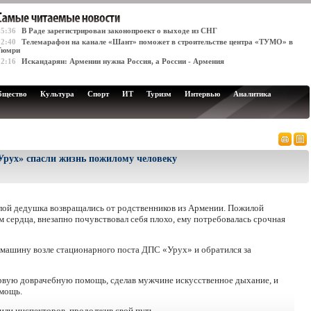
15:36
В Раде зарегистрирован законопроект о выходе из СНГ
12:40
Телемарафон на канале «Шант» поможет в строительстве центра «ТУМО» в
Гюмри
12:16
Искандарян: Армении нужна Россия, а России - Армения
бщество
Культура
Спорт
ИТ
Туризм
Интервью
Аналитика
Урух» спасли жизнь пожилому человеку
ожилой дедушка возвращались от родственников из Армении. Пожилой
 сердца, внезапно почувствовал себя плохо, ему потребовалась срочная
омашину возле стационарного поста ДПС «Урух» и обратился за
рвую доврачебную помощь, сделав мужчине искусственное дыхание, и
мощь.
рили инспекторов, продолжив свой путь.