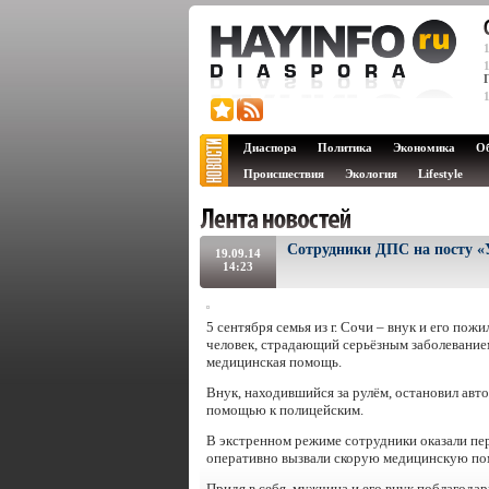
Диаспора
Политика
Экономика
О
Происшествия
Экология
Lifestyle
Сотрудники ДПС на посту «
19.09.14
14:23
5 сентября семья из г. Сочи – внук и его п
человек, страдающий серьёзным заболеванием
медицинская помощь.
Внук, находившийся за рулём, остановил авт
помощью к полицейским.
В экстренном режиме сотрудники оказали пе
оперативно вызвали скорую медицинскую по
Придя в себя, мужчина и его внук поблагода