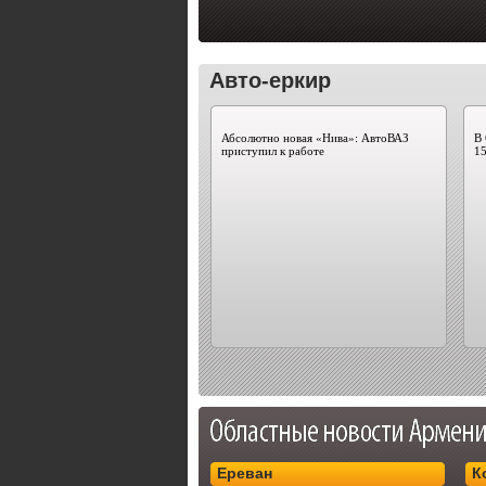
Авто-еркир
Абсолютно новая «Нива»: АвтоВАЗ
В
приступил к работе
15
Ереван
К