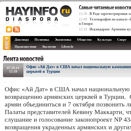
15:36
В Раде зарегистрирован 
12:40
Телемарафон на канале 
в Гюмри
12:16
Искандарян: Армении нуж
Диаспора
Политика
Экономика
Общество
Культура
Спорт
Происшествия
Экология
Lifestyle
Офис «Ай Дат» в США начал национальную кампанию
07.10.14
церквей в Турции
12:28
Офис «Ай Дат» в США начал национальную
возвращению армянских церквей в Турции. 
армян объединиться и 7 октября позвонить 
Палаты представителей Кевину Маккарти, ч
слушание и голосование законопроект NP 43
возвращения украденных армянских и други