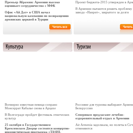
Премьер Абрамян: Армения высоко
Проект бюджета-2015 утвержден в Ар
оценивает сотрудничество с МФК
В Армении пытаются решить проблему
Офис «Ай Дат» в США начал
завода «Наирит», закрытого за долги
национальную кампанию по возвращению
армянских церквей в Турции
Всемирно известная певица-сопрано
Россияне для туризма выбирают Армен
Монсеррат Кабалье снова в Арцахе
Белоруссию
В Волгограде пройдет фестиваль этнических
Северянам предлагают лечебно-
культур
оздоровительный отдых в Армении
25 октября в Государственном
Air Armenia задолжала, но полеты в Соч
Кремлевском Дворце состоится концертно-
отменяются
юмористическая программа «TASHI-