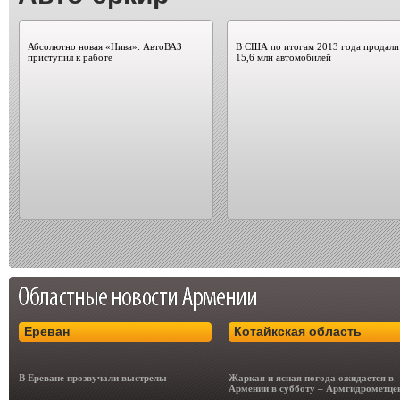
Абсолютно новая «Нива»: АвтоВАЗ
В США по итогам 2013 года продали
приступил к работе
15,6 млн автомобилей
Ереван
Котайкская область
В Ереване прозвучали выстрелы
Жаркая и ясная погода ожидается в
Армении в субботу – Армгидрометце