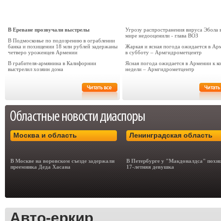
В Ереване прозвучали выстрелы
Угрозу распространения вируса Эбола 
мире недооценили - глава ВОЗ
В Подмосковье по подозрению в ограблении
банка и похищении 18 млн рублей задержаны
Жаркая и ясная погода ожидается в Ар
четверо уроженцев Армении
в субботу – Армгидрометцентр
В грабителя-армянина в Калифорнии
Ясная погода ожидается в Армении к к
выстрелил хозяин дома
недели – Армгидрометцентр
Москва и область
Ленинградская область
В Москве на воровском съезде задержали
В Петербурге у "Макдоналдса" похи
преемника Деда Хасана
17-летняя девушка
Авто-еркир