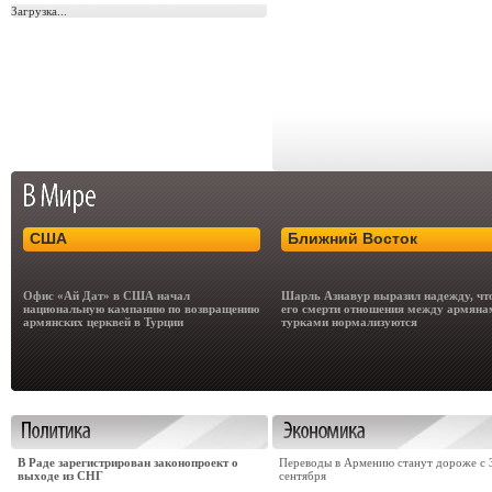
Загрузка...
США
Ближний Восток
Офис «Ай Дат» в США начал
Шарль Азнавур выразил надежду, чт
национальную кампанию по возвращению
его смерти отношения между армяна
армянских церквей в Турции
турками нормализуются
В Раде зарегистрирован законопроект о
Переводы в Армению станут дороже с 
выходе из СНГ
сентября