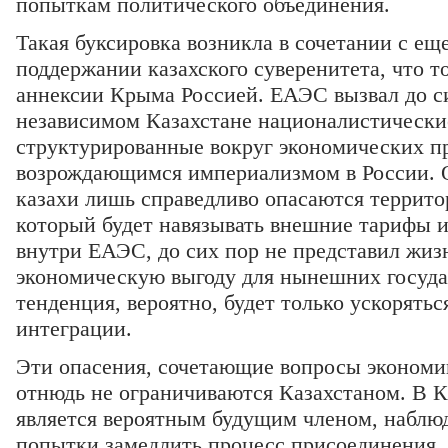
попыткам политического объединения.
Такая буксировка возникла в сочетании с е
поддержании казахского суверенитета, что т
аннексии Крыма Россией. ЕАЭС вызвал до си
независимом Казахстане националистически
структурированные вокруг экономических пр
возрождающимся империализмом в России. Од
казахи лишь справедливо опасаются террит
который будет навязывать внешние тарифы 
внутри ЕАЭС, до сих пор не представил жи
экономическую выгоду для нынешних государ
тенденция, вероятно, будет только ускорять
интеграции.
Эти опасения, сочетающие вопросы экономик
отнюдь не ограничиваются Казахстаном. В 
является вероятным будущим членом, наблю
попытки замедлить процесс присоединения.