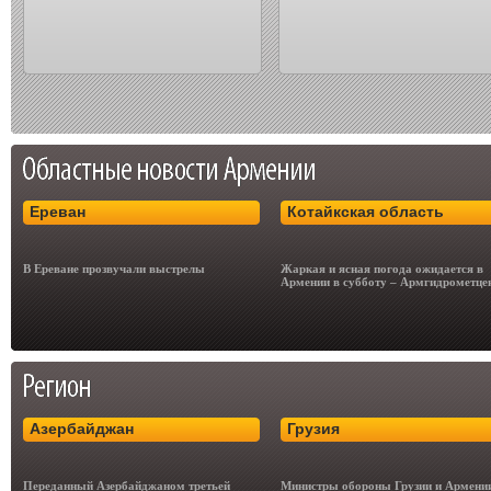
Ереван
Котайкская область
В Ереване прозвучали выстрелы
Жаркая и ясная погода ожидается в
Армении в субботу – Армгидрометце
Азербайджан
Грузия
Переданный Азербайджаном третьей
Министры обороны Грузии и Армени