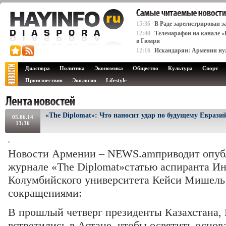
15:36
В Раде зарегистрирован 
12:40
Телемарафон на канале 
в Гюмри
12:16
Искандарян: Армении нуж
Диаспора
Политика
Экономика
Общество
Культура
Спорт
Происшествия
Экология
Lifestyle
«The Diplomat»: Что наносит удар по будущему Еврази
05.06.14
13:36
Новости Армении – NEWS.amприводит опуб
журнале «The Diplomat»статью аспиранта И
Колумбийского университета Кейси Мишель
сокращениями:
В прошлый четверг президенты Казахстана, 
встретились в Астане, чтобы освятить основ