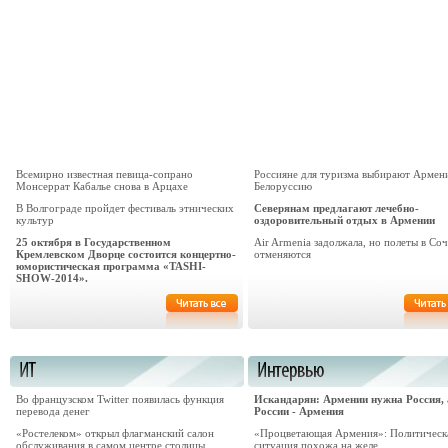
Всемирно известная певица-сопрано
Россияне для туризма выбирают Армен
Монсеррат Кабалье снова в Арцахе
Белоруссию
В Волгограде пройдет фестиваль этнических
Северянам предлагают лечебно-
культур
оздоровительный отдых в Армении
25 октября в Государственном
Air Armenia задолжала, но полеты в Соч
Кремлевском Дворце состоится концертно-
отменяются
юмористическая программа «TASHI-
SHOW-2014».
Во французском Twitter появилась функция
Искандарян: Армении нужна Россия, 
перевода денег
России - Армения
«Ростелеком» открыл флагманский салон
«Процветающая Армения»: Политическ
обслуживания в самом центре столицы
ситуация похожа на желе