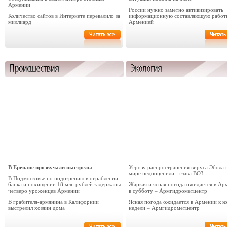
Армении
России нужно заметно активизировать
Количество сайтов в Интернете перевалило за
информационную составляющую работ
миллиард
Арменией
В Ереване прозвучали выстрелы
Угрозу распространения вируса Эбола 
мире недооценили - глава ВОЗ
В Подмосковье по подозрению в ограблении
банка и похищении 18 млн рублей задержаны
Жаркая и ясная погода ожидается в Ар
четверо уроженцев Армении
в субботу – Армгидрометцентр
В грабителя-армянина в Калифорнии
Ясная погода ожидается в Армении к к
выстрелил хозяин дома
недели – Армгидрометцентр