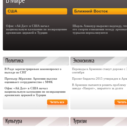
США
Ближний Восток
Офис «Ай Дат» в США начал
Шарль Азнавур выразил надежду, чт
национальную кампанию по возвращению
его смерти отношения между армяна
армянских церквей в Турции
турками нормализуются
В Раде зарегистрирован законопроект о
Переводы в Армению станут дороже с 
выходе из СНГ
сентября
Премьер Абрамян: Армения высоко
Проект бюджета-2015 утвержден в Ар
оценивает сотрудничество с МФК
В Армении пытаются решить проблему
Офис «Ай Дат» в США начал
завода «Наирит», закрытого за долги
национальную кампанию по возвращению
армянских церквей в Турции