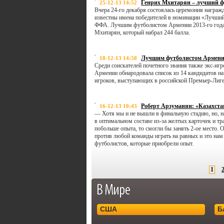
Генрих Мхитарян – лучший ф
25-12-13 14:52
Вчера 24-го декабря состоялась церемония награ
известны имена победителей в номинации «Лучший
ФФА. Лучшим футболистом Армении 2013-го года 
Мхитарян, который набрал 244 балла.
Лучшим футболистом Армении
18-12-13 14:50
Среди соискателей почетного звания также экс-и
Армении обнародовала список из 14 кандидатов на
игроков, выступающих в российской Премьер-Лиге
Роберт Арзуманян: «Казахста
16-12-13 10:43
— Хотя мы и не вышли в финальную стадию, но, на
в оптимальном составе из-за желтых карточек и т
побольше опыта, то смогли бы занять 2-ое место. 
против любой команды играть на равных и это на
футболистов, которые приобрели опыт.
1
США
Б