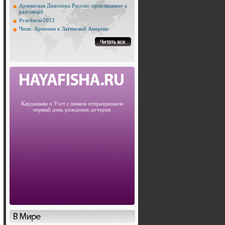
Армянская Диаспора России: приглашение к
разговору
#vardavar2013
Чили: Армения в Латинской Америке
Кардашьян и Уэст с шиком отпраздновали
первый день рождения дочериn