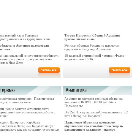
ендантский час в Таиланде
Тигран Петросян: Сборной Армении
пространяется и на курортные зоны
нужны свежие силы
абилеты в Армению подешевели –
Женская сборная России по шахматам
тистика
одержала победу над Арменией
д национальной конкурентоспособности
18-кратный олимпийский чемпион Фелпс —
ении представил страну на выставке
вице-чемпион США
изма в Нью-Дели
оцветающая Армения»: Политическая
Армения представит свои разработки на
уация похожа на желе
выставке «ОБОРОНЭКСПО-2014» в
Подмосковье
сии нужно заметно активизировать
ормационную составляющую работы с
Die Zeit: На пути газовой независимости ЕС
енией
встал Нагорный Карабах?
зидент Нагорного Карабаха:
Назначение Абрамяна премьером
рбайджан и Нагорный Карабах могут
обусловлено его способностью создать
уществовать как два соседних суверенных
расширенную коалицию - эксперт