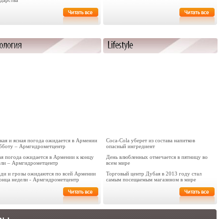
ударства
кая и ясная погода ожидается в Армении
Coca-Cola уберет из состава напитков
убботу – Армгидрометцентр
опасный ингредиент
ая погода ожидается в Армении к концу
День влюбленных отмечается в пятницу во
ели – Армгидрометцентр
всем мире
ди и грозы ожидаются по всей Армении
Торговый центр Дубая в 2013 году стал
конца недели - Армгидрометцентр
самым посещаемым магазином в мире