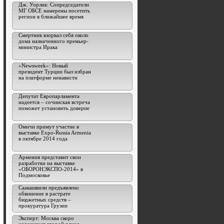
Дж. Уорлик: Сопредседатели
МГ ОБСЕ намерены посетить
регион в ближайшее время
Смертник взорвал себя около
дома назначенного премьер-
министра Ирака
«Newsweek»: Новый
президент Турции был избран
на платформе ненависти
Депутат Европарламента
надеется – сочинская встреча
поможет установить доверие
Омичи примут участие в
выставке Expo-Russia Armenia
в октябре 2014 года
Армения представит свои
разработки на выставке
«ОБОРОНЭКСПО-2014» в
Подмосковье
Саакашвили предъявлено
обвинение в растрате
бюджетных средств –
прокуратура Грузии
Эксперт: Москва скоро