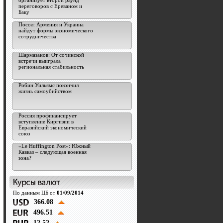
организует второй раунд
переговоров с Ереваном и
Баку
Посол: Армения и Украина
найдут формы экономического
сотрудничества
Шармазанов: От сочинской
встречи выиграла
региональная стабильность
Робин Уильямс покончил
жизнь самоубийством
Россия профинансирует
вступление Киргизии в
Евразийский экономический
союз
«Le Huffington Post»: Южный
Кавказ – следующая военная
зона?
По данным ЦБ от
01/09/2014
366.08
496.51
12.52