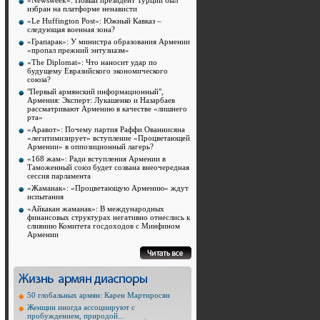
«Newsweek»: Новый президент Турции был
избран на платформе ненависти
«Le Huffington Post»: Южный Кавказ –
следующая военная зона?
«Грапарак»: У министра образования Армении
«пропал прежний энтузиазм»
«The Diplomat»: Что наносит удар по
будущему Евразийского экономического
союза?
"Первый армянский информационный",
Армения: Эксперт: Лукашенко и Назарбаев
рассматривают Армению в качестве «лишнего
рта»
«Аравот»: Почему партия Раффи Ованнисяна
«легитимизирует» вступление «Процветающей
Армении» в оппозиционный лагерь?
«168 жам»: Ради вступления Армении в
Таможенный союз будет созвана внеочередная
сессия парламента
«Жаманак»: «Процветающую Армению» ждут
испытания
«Айкакан жаманак»: В международных
финансовых структурах негативно отнеслись к
слиянию Комитета госдоходов с Минфином
Армении
50 глобальных армян: Карен Мартиросян
Женщин иногда ассоциируют с
пробуждением, природой...