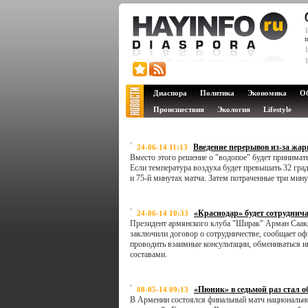
Диаспора
Политика
Экономика
О
Происшествия
Экология
Lifestyle
Введение перерывов из-за жа
24-06-14 11:13
Вместо этого решение о "водопое" будет принимат
Если температура воздуха будет превышать 32 гра
и 75-й минутах матча. Затем потраченные три мин
«Краснодар» будет сотрудни
24-06-14 10:33
Президент армянского клуба "Ширак" Арман Саакя
заключили договор о сотрудничестве, сообщает о
проводить взаимные консультации, обмениваться
составами.
«Пюник» в седьмой раз стал 
08-05-14 09:13
В Армении состоялся финальный матч национально