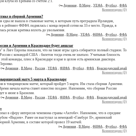
ой клуба из Еревана со счётом 2:1.
Армения
,
В Мире
,
УЕФА
,
Футбол
,
ФФА
Комментарии (0)
итике в сборной Армении?
 едва не вышла в стыковые матчи, к которым путь преградила Ирландия,
я в рейтинге ФИФА поднялась с конца первой сотни на 33-е место. Правда, в
ась резкая критика вплоть до увольнения.
Армения
,
В Мире
,
УЕФА
,
ФИФА
,
Футбол
,
ФФА
Комментарии (0)
оссии и Армении в Краснодаре будет аншлаг
 в Лиге Европы показали, что на такие игры здесь собирается полный стадион. То
 России с командой США - билетов тогда очень не хватало. Учитывая близость
этой команды, плюс в Краснодаре и крае в целом есть армянская диаспора.
 Перонко.
Армения
,
В Мире
,
Россия
,
УЕФА
,
ФИФА
,
Футбол
,
ФФА
,
Краснодарский край
Комментарии (0)
оварищеский матч 5 марта в Краснодаре
и в товарищеском матче, который пройдет 5 марта. Им стала сборная Армении.
Время начала матча станет известно позднее. Напомним, что сборная России
ет в июне в Бразилии.
Армения
,
В Мире
,
Россия
,
УЕФА
,
ФИФА
,
Футбол
,
ФФА
,
Краснодарский край
Комментарии (0)
»
опал в сферу интересов чемпиона страны «Актобе». Напомним, что в середине
лубом «Видзев». Ранее он выступал за немецкий «Гамбург II», армянский
рной Армении, в составе которой провел 19 матчей.
Армения
,
В Мире
,
ФИФА
,
Футбол
,
ФФА
Комментарии (0)