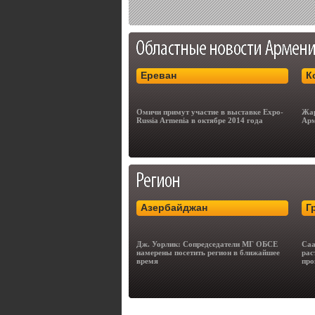
Ереван
К
Омичи примут участие в выставке Expo-
Жар
Russia Armenia в октябре 2014 года
Арм
Азербайджан
Г
Дж. Уорлик: Сопредседатели МГ ОБСЕ
Саа
намерены посетить регион в ближайшее
рас
время
про