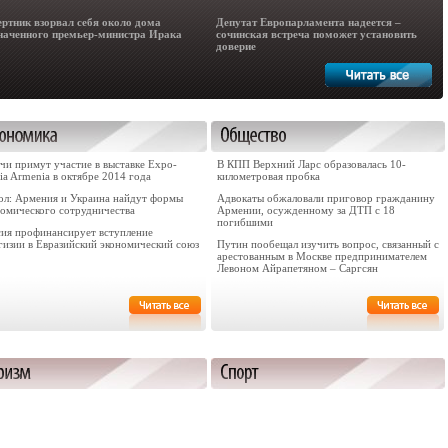
ртник взорвал себя около дома
Депутат Европарламента надеется –
наченного премьер-министра Ирака
сочинская встреча поможет установить
доверие
чи примут участие в выставке Expo-
В КПП Верхний Ларс образовалась 10-
ia Armenia в октябре 2014 года
километровая пробка
ол: Армения и Украина найдут формы
Адвокаты обжаловали приговор гражданину
номического сотрудничества
Армении, осужденному за ДТП с 18
погибшими
сия профинансирует вступление
гизии в Евразийский экономический союз
Путин пообещал изучить вопрос, связанный с
арестованным в Москве предпринимателем
Левоном Айрапетяном – Саргсян