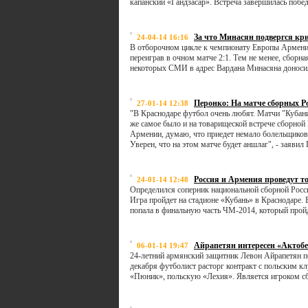
капанский «Гандзасар». Встреча завершилась побед
За что Минасян подвергся кр
24-04-14 16:16
В отборочном цикле к чемпионату Европы Армения
переиграв в очном матче 2:1. Тем не менее, сборна
некоторых СМИ в адрес Вардана Минасяна доносил
Перонко: На матче сборных Р
27-01-14 12:38
"В Краснодаре футбол очень любят. Матчи "Кубани"
же самое было и на товарищеской встрече сборной
Армении, думаю, что приедет немало болельщиков 
Уверен, что на этом матче будет аншлаг", - заявил
Россия и Армения проведут т
24-01-14 12:48
Определился соперник национальной сборной Росси
Игра пройдет на стадионе «Кубань» в Краснодаре. 
попала в финальную часть ЧМ-2014, который пройд
Айрапетян интересен «Актобе
06-01-14 19:47
24-летний армянский защитник Левон Айрапетян п
декабря футболист расторг контракт с польским к
«Пюник», польскую «Лехия». Является игроком сбо