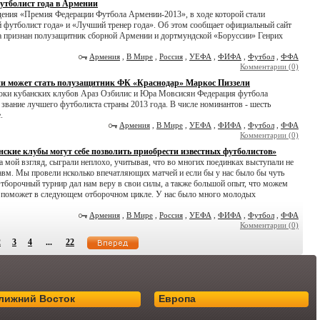
утболист года в Армении
ждения «Премия Федерации Футбола Армении-2013», в ходе которой стали
 футболист года» и «Лучший тренер года». Об этом сообщает официальный сайт
признан полузащитник сборной Армении и дортмундской «Боруссии» Генрих
Армения
,
В Мире
,
Россия
,
УЕФА
,
ФИФА
,
Футбол
,
ФФА
Комментарии (0)
 может стать полузащитник ФК «Краснодар» Маркос Пиззели
гроки кубанских клубов Араз Озбилис и Юра Мовсисян Федерация футбола
 звание лучшего футболиста страны 2013 года. В числе номинантов - шесть
.
Армения
,
В Мире
,
УЕФА
,
ФИФА
,
Футбол
,
ФФА
Комментарии (0)
нские клубы могут себе позволить приобрести известных футболистов»
 мой взгляд, сыграли неплохо, учитывая, что во многих поединках выступали не
равм. Мы провели нсколько впечатляющих матчей и если бы у нас было бы чуть
Отборочный турнир дал нам веру в свои силы, а также большой опыт, что можем
м поможет в следующем отборочном цикле. У нас было много молодых
Армения
,
В Мире
,
Россия
,
УЕФА
,
ФИФА
,
Футбол
,
ФФА
Комментарии (0)
2
3
4
...
22
лижний Восток
Европа