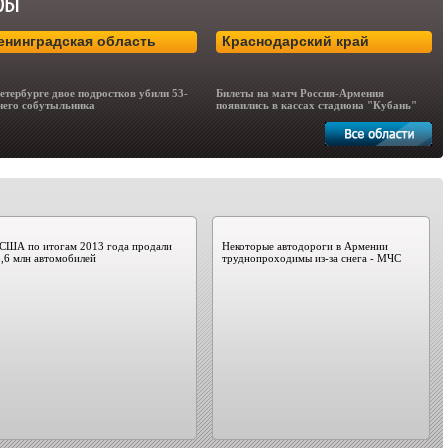
енинградская область
Краснодарский край
етербурге двое подростков убили 53-
Билеты на матч Россия-Армения
него собутыльника
появились в кассах стадиона "Кубань"
 США по итогам 2013 года продали
Некоторые автодороги в Армении
,6 млн автомобилей
труднопроходимы из-за снега - МЧС