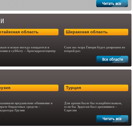
отайкская область
Ширакская область
кая и ясная погода ожидается в
Сын экс-мэра Гюмри будет допрошен во
ении в субботу – Армгидрометцентр
второй раз
рузия
Турция
кашвили предъявлено обвинение в
Для армян было бы оскорбительным,
трате бюджетных средств –
если бы Эрдоган был армянином –
куратура Грузии
Саргсян