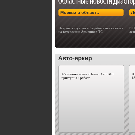
Москва и область
Л
Лавров: ситуация в Карабахе не скажется
В П
на вступлении Армении в ТС
лет
Авто-еркир
Абсолютно новая «Нива»: АвтоВАЗ
В
приступил к работе
15