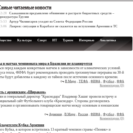
12:28
Саакашвили предъявлено обвинение в растрате бюджетных средств –
прокуратура Грузии
15:53
Артур Чилингаров уходит из Совета Федерации России
13:06
Лавров: ситуация в Карабахе не скажется на вступлении Армении в ТС
бщество
Культура
Спорт
ИТ
Туризм
Интервью
Аналитика
ры в матчах чемпионата мира в Бразилии не планируется
ься перед каждым конкретным матчем в зависимости от климатических условий.
дуса тепла, ФИФА будет рекомендовать проводить трехминутные перерывы на 30-й
уты будут добавлены к каждому из таймов после истечения основного времени.
В Мире
,
УЕФА
,
ФИФА
,
Футбол
,
ФФА
Комментарии (0)
чать с армянским «Шираком»
н и генеральный директор "Краснодара" Владимир Хашиг провели встречу и
фициальный сайт Футбольного клуба «Краснодар». Стороны договорились
 игроками и организовывать товарищеские матчи между основным и юношеским
Армения
,
В Мире
,
Россия
,
ФИФА
,
Футбол
,
ФФА
Комментарии (0)
обладателем Кубка Армении
го Кубка, в котором встретились 13-кратный чемпион страны «Пюник» и