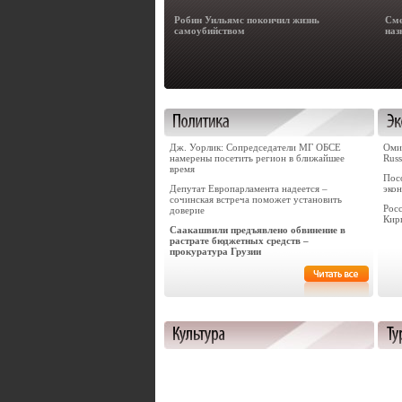
Робин Уильямс покончил жизнь
Сме
самоубийством
наз
Дж. Уорлик: Сопредседатели МГ ОБСЕ
Оми
намерены посетить регион в ближайшее
Russ
время
Пос
Депутат Европарламента надеется –
эко
сочинская встреча поможет установить
Рос
доверие
Кир
Саакашвили предъявлено обвинение в
растрате бюджетных средств –
прокуратура Грузии