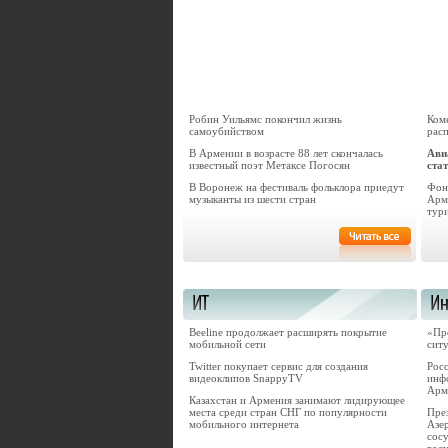
Робин Уильямс покончил жизнь
Ком
самоубийством
рас
В Армении в возрасте 88 лет скончалась
Ави
известный поэт Метаксе Погосян
ста
В Воронеж на фестиваль фольклора приедут
Фон
музыканты из шести стран
Арм
тур
Beeline продолжает расширять покрытие
«Пр
мобильной сети
сит
Twitter покупает сервис для создания
Рос
видеоклипов SnappyTV
инф
Арм
Казахстан и Армения занимают лидирующее
места среди стран СНГ по популярности
Пре
мобильного интернета
Азе
сос