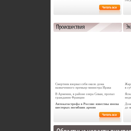
гос
Смертник взорвал себя около дома
Жар
назначенного премьер-министра Ирака
в с
В Армении, в районе озера Севан, пропал
Ясн
гражданин Франции
нед
Автокатастрофа в России: известны имена
Дож
шестерых погибших армян
до 