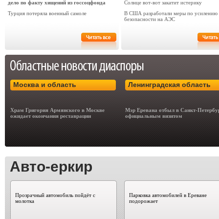
дело по факту хищений из госсоцфонда
Солнце вот-вот закатит истерику
Турция потеряла военный самоле
В США разработали меры по усилению
безопасности на АЭС
Москва и область
Ленинградская область
Храм Григория Армянского в Москве
Мэр Еревана отбыл в Санкт-Петербу
ожидает окончания реставрации
официальным визитом
Авто-еркир
Прозрачный автомобиль пойдёт с
Парковка автомобилей в Ереване
молотка
подорожает