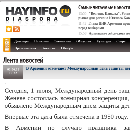
13:55
"Вестник Кавказа", Росс
рычаг для региона Южного Кав
11:45
Глава ЦИК Армении призы
перед выборами
15:58
Армянские сейсмологи не
Диаспора
Политика
Экономика
Общество
Культура
Спорт
Происшествия
Экология
Lifestyle
В Армении отмечают Международный день защиты де
01.06.11
10:32
Сегодня, 1 июня, Международный день защи
Женеве состоялась всемирная конференция,
объявлено Международным днем защиты дет
Впервые эта дата была отмечена в 1950 году.
В Армении по случаю праздника зап