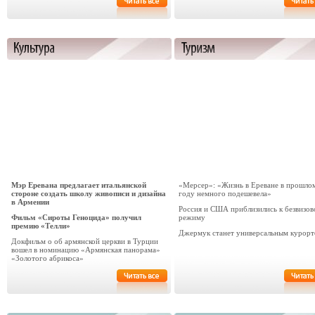
Мэр Еревана предлагает итальянской
«Мерсер»: «Жизнь в Ереване в прошло
стороне создать школу живописи и дизайна
году немного подешевела»
в Армении
Россия и США приблизились к безвизо
Фильм «Сироты Геноцида» получил
режиму
премию «Телли»
Джермук станет универсальным курор
Докфильм о об армянской церкви в Турции
вошел в номинацию «Армянская панорама»
«Золотого абрикоса»