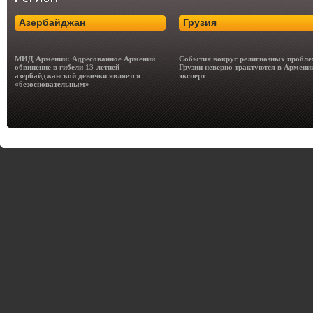
Азербайджан
Грузия
МИД Армении: Адресованное Армении
События вокруг религиозных пробле
обвинение в гибели 13-летней
Грузии неверно трактуются в Армени
азербайджанской девочки является
эксперт
«безосновательным»