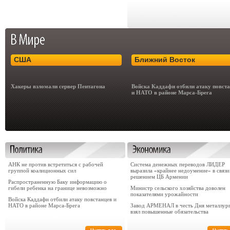
США
Ближний Восток
Хакеры взломали сервер Пентагона
Войска Каддафи отбили атаку повст
и НАТО в районе Марса-Брега
АНК не против встретиться с рабочей
Система денежных переводов ЛИДЕР
группой коалиционных сил
выразила «крайнее недоумение» в связи
решением ЦБ Армении
Распространенную Баку информацию о
гибели ребенка на границе невозможно
Министр сельского хозяйства доволен
показателями урожайности
Войска Каддафи отбили атаку повстанцев и
НАТО в районе Марса-Брега
Завод АРМЕНАЛ в честь Дня металлур
взял повышенные обязательства