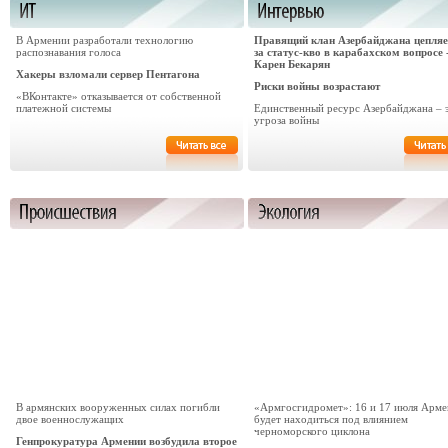
В Армении разработали технологию
Правящий клан Азербайджана цепляе
распознавания голоса
за статус-кво в карабахском вопросе 
Карен Бекарян
Хакеры взломали сервер Пентагона
Риски войны возрастают
«ВКонтакте» отказывается от собственной
платежной системы
Единственный ресурс Азербайджана – 
угроза войны
В армянских вооруженных силах погибли
«Армгосгидромет»: 16 и 17 июля Арме
двое военнослужащих
будет находиться под влиянием
черноморского циклона
Генпрокуратура Армении возбудила второе