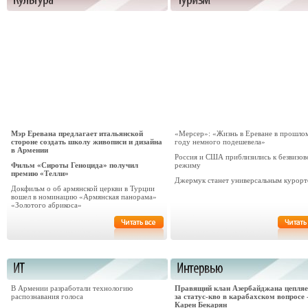
Мэр Еревана предлагает итальянской
«Мерсер»: «Жизнь в Ереване в прошло
стороне создать школу живописи и дизайна
году немного подешевела»
в Армении
Россия и США приблизились к безвизо
Фильм «Сироты Геноцида» получил
режиму
премию «Телли»
Джермук станет универсальным курор
Докфильм о об армянской церкви в Турции
вошел в номинацию «Армянская панорама»
«Золотого абрикоса»
В Армении разработали технологию
Правящий клан Азербайджана цепляе
распознавания голоса
за статус-кво в карабахском вопросе 
Карен Бекарян