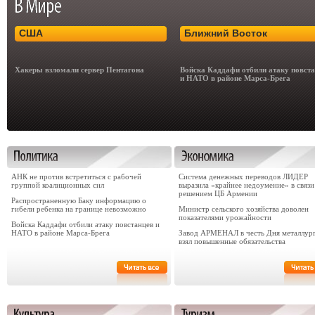
США
Ближний Восток
Хакеры взломали сервер Пентагона
Войска Каддафи отбили атаку повст
и НАТО в районе Марса-Брега
АНК не против встретиться с рабочей
Система денежных переводов ЛИДЕР
группой коалиционных сил
выразила «крайнее недоумение» в связи
решением ЦБ Армении
Распространенную Баку информацию о
гибели ребенка на границе невозможно
Министр сельского хозяйства доволен
показателями урожайности
Войска Каддафи отбили атаку повстанцев и
НАТО в районе Марса-Брега
Завод АРМЕНАЛ в честь Дня металлур
взял повышенные обязательства