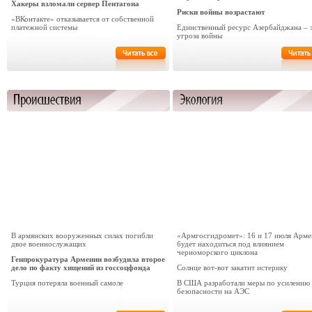
Хакеры взломали сервер Пентагона
Риски войны возрастают
«ВКонтакте» отказывается от собственной
платежной системы
Единственный ресурс Азербайджана – 
угроза войны
В армянских вооруженных силах погибли
«Армгосгидромет»: 16 и 17 июля Арме
двое военнослужащих
будет находиться под влиянием
черноморского циклона
Генпрокуратура Армении возбудила второе
дело по факту хищений из госсоцфонда
Солнце вот-вот закатит истерику
Турция потеряла военный самоле
В США разработали меры по усилению
безопасности на АЭС