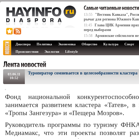
13:55
"Вестник Кавказа", Росс
рычаг для региона Южного Кав
11:45
Глава ЦИК Армении призы
перед выборами
15:58
Армянские сейсмологи не
Диаспора
Политика
Экономика
Общество
Культура
Спорт
Происшествия
Экология
Lifestyle
Туроператор сомневается в целесообразности кластера
03.06.11
10:52
Фонд национальной конкурентоспособ
занимается развитием кластера «Татев», в
«Тропы Зангезура» и «Пещера Мозров».
Руководитель программы по туризму ФНКА
Медиамакс, что эти проекты позволят ра