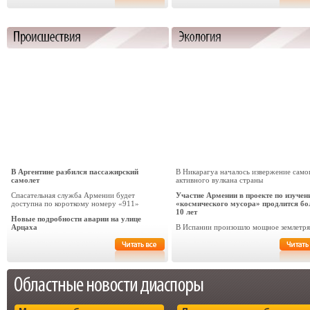
В Аргентине разбился пассажирский
В Никарагуа началось извержение само
самолет
активного вулкана страны
Спасательная служба Армении будет
Участие Армении в проекте по изучен
доступна по короткому номеру «911»
«космического мусора» продлится бо
10 лет
Новые подробности аварии на улице
Арцаха
В Испании произошло мощное землетря