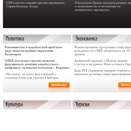
США ввели санкции против президента
Парламент Ирана намерен решить в
Сирии Башара Асада
о возможности голосования по
импичменту президенту
Реваншистам в карабахской проблеме
Финансирование программы стимулиро
надо нанести идейное поражение -
рождаемости в НКР увеличилось на 26
Казимиров
драмов
ОДКБ выступает против попыток
Армянский премьер в Минске примет
форсировать решение карабахского
участие в заседании Межгоссовета Ев
конфликта силовыми методами – Бордюжа
Банк ВТБ (Армения) намерен отметить 
«Наследие» не ведет консультаций о
пятилетие культмассовым мероприятие
создании блока для участия в выборах