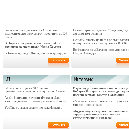
Весенний цикл фестиваля «Армянское
Новый терминал сделает “Звартноц” л
композиторское искусство» продлится до 24
аэропортом региона
июня
Цены на билеты на поезд Ереван-Батум
В Париже открылась выставка работ
подорожают на 2 тыс. драмов - ЮКЖД
армянского скульптора Нины Хемчян
Во французском Валансе открыли парк 
В Томске пройдут Дни армянской культуры
Шарля Азнавура
В ближайшее время ADC начнет
В целом, реакция оппозиции на интер
предоставлять услуги фиксированной связи
Роберта Кочаряна оказалась до скуч
предсказуемой- Виктор Согомонян
Apple бесплатно починит iPhone и iPad,
«пострадавшие» от землетрясения в Японии
«Мы не можем оставаться в стороне от
миссии «номер один»»
YouTube открыл сервис проката фильмов
«Будем надеяться, что отколовшиеся
территории смогут стать местом
сотрудничества и диалога»