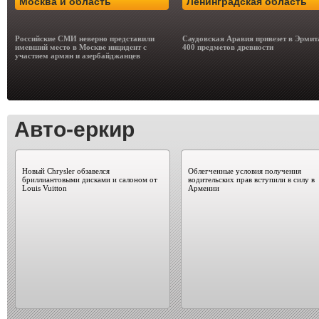
Москва и область
Ленинградская область
Российские СМИ неверно представили
Саудовская Аравия привезет в Эрми
имевший место в Москве инцидент с
400 предметов древности
участием армян и азербайджанцев
Авто-еркир
Новый Chrysler обзавелся
Облегченные условия получения
бриллиантовыми дисками и салоном от
водительских прав вступили в силу в
Louis Vuitton
Армении