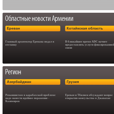
Ереван
Котайкская область
Главный архитектор Еревана подал в
В ближайшее время ADC начнет
отставку
предоставлять услуги фиксированно
связи
Азербайджан
Грузия
Реваншистам в карабахской проблеме
Ереван и Тбилиси обсуждают вопрос
надо нанести идейное поражение -
открытия консульства в Джавахке
Казимиров