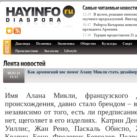
12:29
В целом, реакция оппози
скучного предсказуемой- Викто
10:47
Роберта Кочаряна невозмо
президента Армении
17:46
Турции предоставлен 21 д
Диаспора
Политика
Экономика
Общество
Культура
Спорт
Происшествия
Экология
Lifestyle
Как армянский нос помог Алану Микли стать дизайне
08.02.11
13:13
Имя Алана Микли, французского д
происхождения, давно стало брендом – в
независимо от того, есть ли предписан
нет, щеголяет в его изделиях.
Катрин Ден
Уиллис, Жан Рено, Паскаль Обиспо, 
Кравиц, Боно, Фредерик Бергедер, Педр