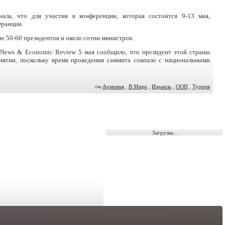
ала, что для участия в конференции, которая состоится 9-13 мая,
Франции.
е 50-60 президентов и около сотни министров.
ly News & Economic Review 5 мая сообщило, что президент этой страны
ятии, поскольку время проведения саммита совпало с национальными
Армения
,
В Мире
,
Израиль
,
ООН
,
Турция
Загрузка...