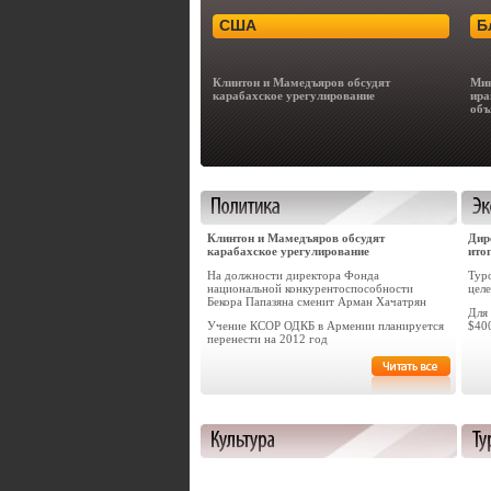
США
Б
Клинтон и Мамедъяров обсудят
Мин
карабахское урегулирование
ира
объ
Клинтон и Мамедъяров обсудят
Дир
карабахское урегулирование
ито
На должности директора Фонда
Тур
национальной конкурентоспособности
целе
Бекора Папазяна сменит Арман Хачатрян
Для 
Учение КСОР ОДКБ в Армении планируется
$40
перенести на 2012 год