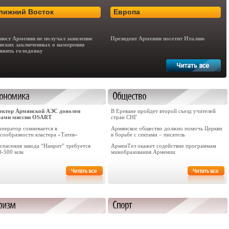
лижний Восток
Европа
юст Армении не получал заявление
Президент Армении посетит Италию
нских заключенных о намерении
явить голодовку
ектор Армянской АЭС доволен
В Ереване пройдет второй съезд учителей
гами миссии OSART
стран СНГ
оператор сомневается в
Армянское общество должно помочь Церкви
сообразности кластера «Татев»
в борьбе с сектами – писатель
cпасения завода “Наирит” требуется
АрменТел окажет содействие программам
0-500 млн
минобразования Армении