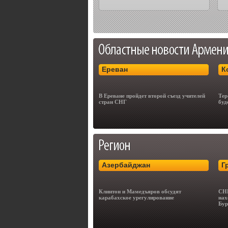
Ереван
К
В Ереване пройдет второй съезд учителей
Тер
стран СНГ
буд
Азербайджан
Г
Клинтон и Мамедъяров обсудят
СНБ
карабахское урегулирование
нах
Бур