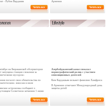
ект - Рубен Варданян
Армении
ентябре на Бюраканской обсерватории
Азербайджанский канал показал
т запущена станция слежения за
порнографический ролик с участием
смическоми мусором»
оппозиционных деятелей
ния погасит свои обязательства по
Ким Кардашьян возьмет фамилию Хамфриса
иматическим» взносам в июле
В Армении отмечают Международный день
янские астрономы сообщают о
защиты детей
дстоящем Солнечном затмении 1 июня