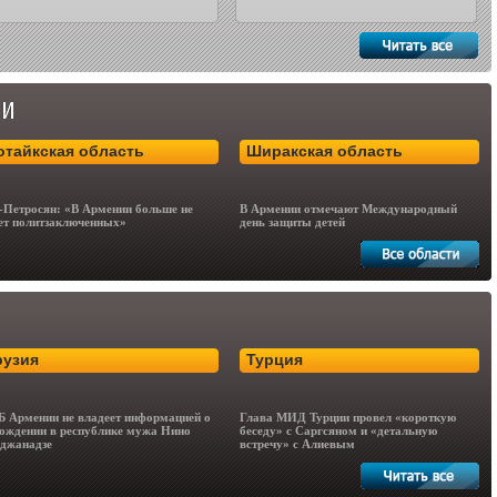
отайкская область
Ширакская область
-Петросян: «В Армении больше не
В Армении отмечают Международный
ет политзаключенных»
день защиты детей
рузия
Турция
 Армении не владеет информацией о
Глава МИД Турции провел «короткую
ождении в республике мужа Нино
беседу» с Саргсяном и «детальную
джанадзе
встречу» с Алиевым