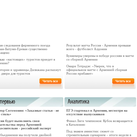
мя следования фирменного поезда
Результат матча Россия - Армения превыше
ван-Батуми-Ереван существенно
всего - футболист Алдонин
ращено
Букмекеры уверены в победе россиян в матче
лько «настоящих» туристов приедет в
со сборной Армении
ению?
Омари Тетрадзе: «Уверен, что в
атории и здравницы Дилижана распахнут
официальном матче с Арменией сборная
 двери для туристов
России прибавит»
тор Согомонян: «Заказные статьи - не
ЕГЭ стартовал в Армении, несмотря на
 стиль»
отсутствие выпускников
сия будет выполнять свои
Финал Лиги чемпионов: Кубок возвращается
зательства перед Арменией
в Каталонию
коснительно - российский эксперт
Под знаком амнистии: сюжет со
объединения мы получили двойной
стремительным сценарием – итоги недели в