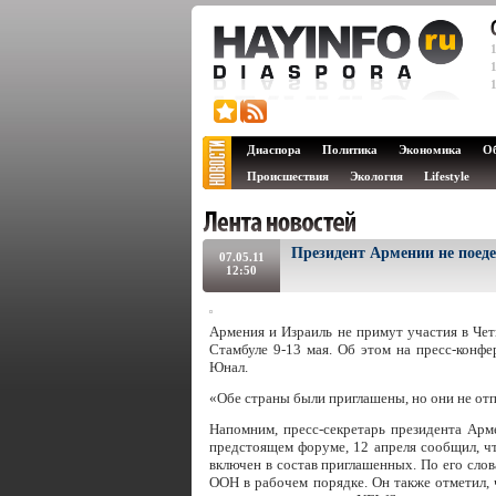
Диаспора
Политика
Экономика
О
Происшествия
Экология
Lifestyle
Президент Армении не поед
07.05.11
12:50
Армения и Израиль не примут участия в Че
Стамбуле 9-13 мая. Об этом на пресс-конф
Юнал.
«Обе страны были приглашены, но они не отп
Напомним, пресс-секретарь президента А
предстоящем форуме, 12 апреля сообщил, чт
включен в состав приглашенных. По его сл
ООН в рабочем порядке. Он также отметил,