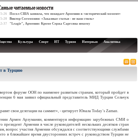
15:26
Посол США заявила, что покидает Армению в «исторический момент»
15:20
Виктор Согомонян: «Заказные статьи - не наш стиль»
12:37
"Lragir", Армения: Кроме Сержа Саргсяна некому
бщество
Культура
Спорт
ИТ
Туризм
Интервью
Аналитика
ет в Турцию
твертом форуме ООН по наименее развитым странам, который пройдет в
еренции 6 мая заявил официальный представитель МИД Турции Сельчук
равят свои делегации на саммит», - цитирует Юнала Today`s Zaman.
рмении Армен Арзуманян, комментируя информацию зарубежных СМИ о
о президент Армении в числе руководителей нескольких десятков стран
овам, вопрос участия Армении обсуждался с соответствующими службами
 что в ближайшее время двусторонних встреч с руководством Турции не