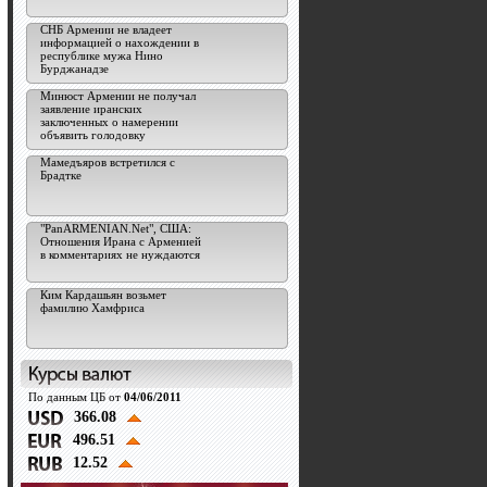
СНБ Армении не владеет
информацией о нахождении в
республике мужа Нино
Бурджанадзе
Минюст Армении не получал
заявление иранских
заключенных о намерении
объявить голодовку
Мамедъяров встретился с
Брадтке
"PanARMENIAN.Net", США:
Отношения Ирана с Арменией
в комментариях не нуждаются
Ким Кардашьян возьмет
фамилию Хамфриса
По данным ЦБ от
04/06/2011
366.08
496.51
12.52