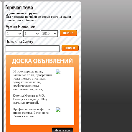
День гнева в Грузии
Два человека погибли во время разгона акции
оппозиции в Тбилиси
3d трехмерные полы,
наливные полы, прозрачные
полы, полы с рисунком,
декоративные полы,
графические полы,
напольные покрытия,
Клоуны Москва и МО,
Тамада на свадьбу. Шоу
мыльных пузырей.
Профессиональная фото и
видео-съемка. Love-story.
Съемка клипов.