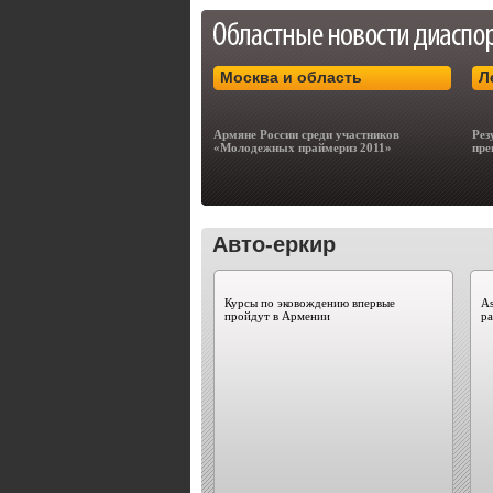
Москва и область
Л
Армяне России среди участников
Рез
«Молодежных праймериз 2011»
пре
Авто-еркир
Курсы по эковождению впервые
As
пройдут в Армении
ра