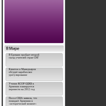
В Ереване пройдет второй
съезд учителей стран СНГ
Клинтон и Мамедъяров
обсудят карабахское
урегулирование
Учение КСОР ОДКБ в
Армении планируется
перенести на 2012 год
Посол США заявила, что
покидает Армению в
«исторический момент»