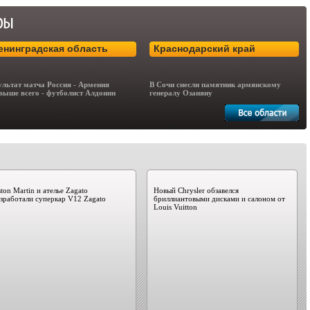
енинградская область
Краснодарский край
ультат матча Россия - Армения
В Сочи снесли памятник армянскому
выше всего - футболист Алдонин
генералу Озаняну
ton Martin и ателье Zagato
Новый Chrysler обзавелся
зработали суперкар V12 Zagato
бриллиантовыми дисками и салоном от
Louis Vuitton