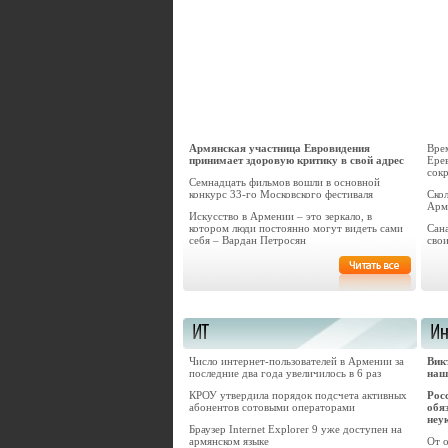
Армянская участница Евровидения
Вре
принимает здоровую критику в свой адрес
Ере
сок
Семнадцать фильмов вошли в основной
конкурс 33-го Московского фестиваля
Ско
Арм
Искусство в Армении – это зеркало, в
котором люди постоянно могут видеть сами
Сан
себя – Вардан Петросян
свои
Число интернет-пользователей в Армении за
Вик
последние два года увеличилось в 6 раз
наш
КРОУ утвердила порядок подсчета активных
Рос
абонентов сотовыми операторами
обя
неу
Браузер Internet Explorer 9 уже доступен на
армянском языке
От 