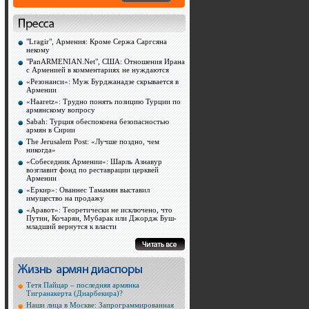
"Lragir", Армения: Кроме Сержа Саргсяна
некому
"PanARMENIAN.Net", США: Отношения Ирана
с Арменией в комментариях не нуждаются
«Резонанси»: Муж Бурджанадзе скрывается в
Армении
«Haaretz»: Трудно понять позицию Турции по
армянскому вопросу
Sabah: Турция обеспокоена безопасностью
армян в Сирии
The Jerusalem Post: «Лучше поздно, чем
никогда»
«Собеседник Армении»: Шарль Азнавур
возглавит фонд по реставрации церквей
Армении
«Еркир»: Ованнес Тамамян выставил
имущество на продажу
«Аравот»: Теоретически не исключено, что
Путин, Кочарян, Мубарак или Джордж Буш-
младший вернутся к власти
Тетя Пайцар – последняя армянка
Тигранакерта (Диарбекира)?
Наши лица в Москве: Запрограммированная