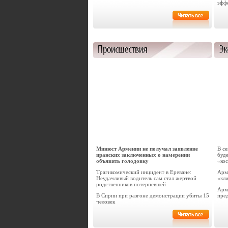
эфф
Минюст Армении не получал заявление
В с
иранских заключенных о намерении
буде
объявить голодовку
«ко
Трагикомический инцидент в Ереване:
Арме
Неудачливый водитель сам стал жертвой
«кл
родственников потерпевшей
Арм
В Сирии при разгоне демонстрации убиты 15
пре
человек