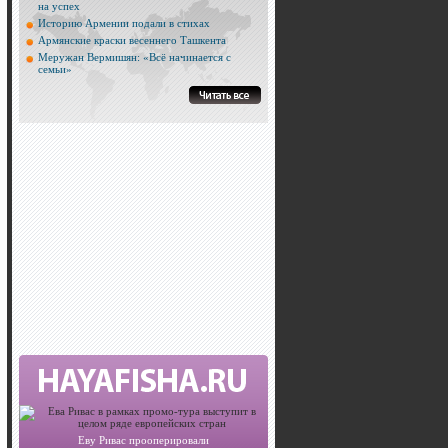
на успех
Историю Армении подали в стихах
Армянские краски весеннего Ташкента
Меружан Вермишян: «Всё начинается с
семьи»
Еву Ривас прооперировали