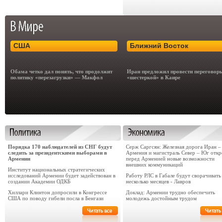
США
Ближний Восток
Обама четко дал понять, что продолжит
Иран предложил провести переговор
политику «перезагрузки» — Макфол
«шестеркой» в Каире
Порядка 170 наблюдателей из СНГ будут
Серж Саргсян: Железная дорога Иран –
следить за президентскими выборами в
Армения и магистраль Север – Юг отк
Армении
перед Арменией новые возможности
внешних коммуникаций
Институт национальных стратегических
исследований Армении будет задействован в
Работу РЛС в Габале будут сворачивать
создании Академии ОДКБ
несколько месяцев - Лавров
Хиллари Клинтон допросили в Конгрессе
Доклад: Армении трудно обеспечить
США по поводу гибели посла в Бенгази
молодежь достойным трудом