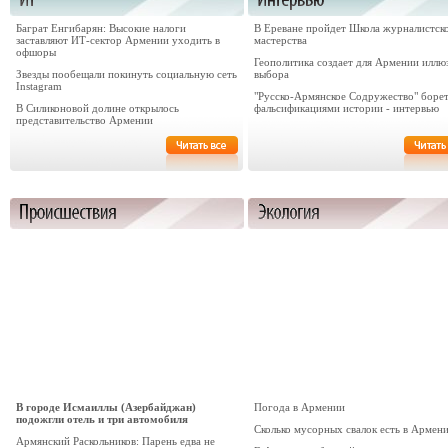
Баграт Енгибарян: Высокие налоги
В Ереване пройдет Школа журналистск
заставляют ИТ-сектор Армении уходить в
мастерства
офшоры
Геополитика создает для Армении иллю
Звезды пообещали покинуть социальную сеть
выбора
Instagram
"Русско-Армянское Содружество" борет
В Силиконовой долине открылось
фальсификациями истории - интервью
представительство Армении
В городе Исмаиллы (Азербайджан)
Погода в Армении
подожгли отель и три автомобиля
Сколько мусорных свалок есть в Армен
Армянский Раскольников: Парень едва не