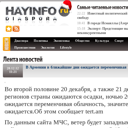
22:22
Известный политический
свободу
10:41
В городе Исмаиллы (Азер
15:18
Эксперт: Предстоящие вы
неконкурентными
Диаспора
Политика
Экономика
Общество
Культура
Спорт
Происшествия
Экология
Lifestyle
В Армении в ближайшие дни ожидается переменчивая 
20.12.12
11:21
Во второй половине 20 декабря, а также 21 
регионов страны ожидаются осадки, ночью 20
ожидается переменчивая облачность, значит
ожидается.Об этом сообщает tert.am
По данным сайта МЧС, ветер будет западным 