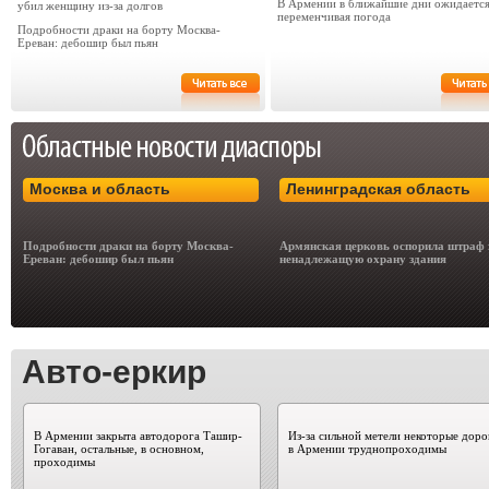
В Армении в ближайшие дни ожидаетс
убил женщину из-за долгов
переменчивая погода
Подробности драки на борту Москва-
Ереван: дебошир был пьян
Москва и область
Ленинградская область
Подробности драки на борту Москва-
Армянская церковь оспорила штраф 
Ереван: дебошир был пьян
ненадлежащую охрану здания
Авто-еркир
В Армении закрыта автодорога Ташир-
Из-за сильной метели некоторые доро
Гогаван, остальные, в основном,
в Армении труднопроходимы
проходимы