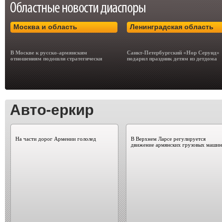
Москва и область
Ленинградская область
В Москве к русско-армянским
Санкт-Петербургский «Нор Серунд»
отношениям подошли стратегически
подарил праздник детям из детдома
Авто-еркир
На части дорог Армении гололед
В Верхнем Ларсе регулируется
движение армянских грузовых машин