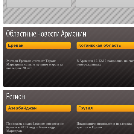
Ереван
Котайкская область
Жители Еревана считают Тарона
В Армении 12.12.12 появились на све
Маргаряна самым лучшим мэром за
новорожденных
последние 20 лет
Азербайджан
Грузия
Подвижек в карабахском процессе не
Иванишвили признался в поддержке
будет и в 2013 году - Александр
арестов в Грузии
Маркаров