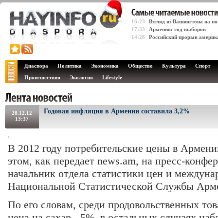
16:23
Взгляд из Вашингтона на 
17:33
Армения: год выборов
14:28
Российский прорыв америк
Диаспора
Политика
Экономика
Общество
Культура
Спорт
Происшествия
Экология
Lifestyle
Годовая инфляция в Армении составила 3,2%
28.12.12
13:37
В 2012 году потребительские цены в Армени
этом, как передает news.am, на пресс-конфе
начальник отдела статистики цен и междун
Национальной Статистической Службы Арм
По его словам, среди продовольственных то
цена на сахар - 5%, в остальных случаях на