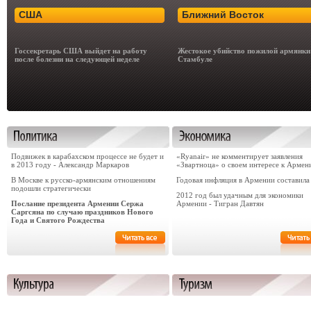
США
Ближний Восток
Госсекретарь США выйдет на работу
Жестокое убийство пожилой армянки
после болезни на следующей неделе
Стамбуле
Подвижек в карабахском процессе не будет и
«Ryanair» не комментирует заявления
в 2013 году - Александр Маркаров
«Звартноца» о своем интересе к Армен
В Москве к русско-армянским отношениям
Годовая инфляция в Армении составила
подошли стратегически
2012 год был удачным для экономики
Послание президента Армении Сержа
Армении - Тигран Давтян
Саргсяна по случаю праздников Нового
Года и Святого Рождества