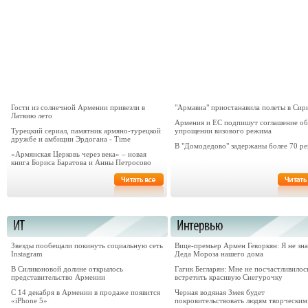
Гости из солнечной Армении привезли в
"Армавиа" приостанавила полеты в Си
Латвию лето
Армения и ЕС подпишут соглашение об
Турецкий сериал, памятник армяно-турецкой
упрощении визового режима
дружбе и амбиции Эрдогана - Time
В "Домодедово" задержаны более 70 ре
«Армянская Церковь через века» – новая
книга Бориса Баратова и Анны Петросово
Звезды пообещали покинуть социальную сеть
Вице-премьер Армен Геворкян: Я не зн
Instagram
Деда Мороза нашего дома
В Силиконовой долине открылось
Гагик Бегларян: Мне не посчастливилос
представительство Армении
встретить красивую Снегурочку
С 14 декабря в Армении в продаже появится
Черная водяная Змея будет
«iPhone 5»
покровительствовать людям творческим