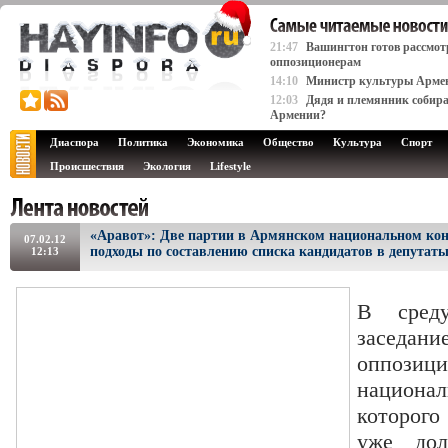
21:47
Вашингтон готов рассмот
оппозиционерам
14:10
Министр культуры Армени
12:03
Дядя и племянник собира
Армении?
Диаспора
Политика
Экономика
Общество
Культура
Спорт
Происшествия
Экология
Lifestyle
«Аравот»: Две партии в Армянском национальном конг
07.02.12
подходы по составлению списка кандидатов в депутат
12:13
В среду
засед
оппози
национал
которого
уже дол