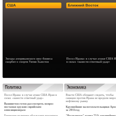
США
Ближний Восток
Звезды американского шоу-бизнеса
Посол Ирана: в случае атаки США 
скорбят о смерти Уитни Хьюстон
в силах «нанести ответный удар»
Посол Ирана: в случае атаки США Иран в
Власти США обещают следить, чтобы
силах «нанести ответный удар»
санкции против Ирана не вредили мир
нефтяному рынку
Вашингтон готов рассмотреть вопрос
поставки оружия сирийским
Крупнейшие налогоплательщики Арм
оппозиционерам
за 2011год
Греческие политики обсуждают кредитное
"Ростелеком" купил 75% крупнейшег