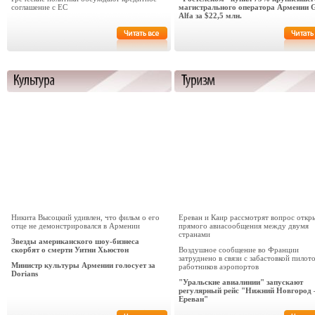
соглашение с ЕС
магистрального оператора Армении 
Alfa за $22,5 млн.
Никита Высоцкий удивлен, что фильм о его
Ереван и Каир рассмотрят вопрос откр
отце не демонстрировался в Армении
прямого авиасообщения между двумя
странами
Звезды американского шоу-бизнеса
скорбят о смерти Уитни Хьюстон
Воздушное сообщение во Франции
затруднено в связи с забастовкой пилот
Министр культуры Армении голосует за
работников аэропортов
Dorians
"Уральские авиалинии" запускают
регулярный рейс "Нижний Новгород 
Ереван"