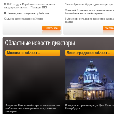
В 2011 году в Карабахе зарегистрирован
Снег в Армении будет идти четыре дня
спад преступности – Полиция НКР
Жителей Армении ждет похолодание 
В Эчмиадзине совершено убийство
ближайшие пять дней- прогноз
Сильное землетрясение в Иране
В Армении сегодня повсеместно ожида
осадки
Москва и область
Ленинградская область
Акция на Поклонной горе - свидетельство
В апреле в Ереван придут Дни Санкт-
мобилизации антиоранжистов, считают
Петербурга
эксперты