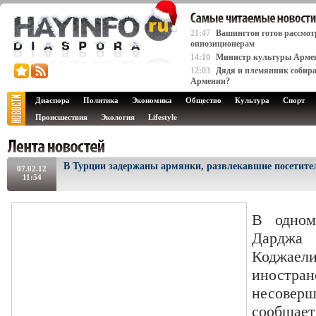
21:47
Вашингтон готов рассмот
оппозиционерам
14:10
Министр культуры Армени
12:03
Дядя и племянник собира
Армении?
Диаспора
Политика
Экономика
Общество
Культура
Спорт
Происшествия
Экология
Lifestyle
В Турции задержаны армянки, развлекавшие посетите
07.02.12
11:54
В одном
Дарджа
Коджа
иностра
несовер
сообщает