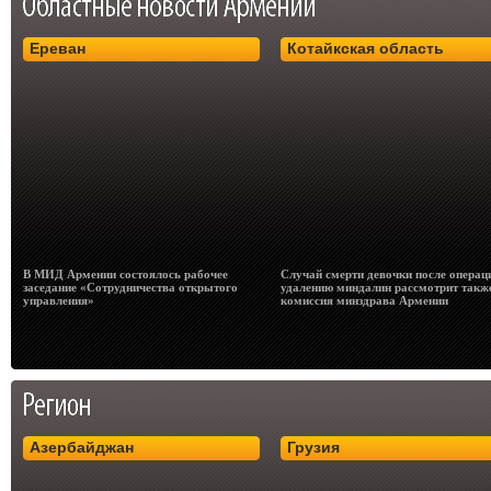
Ереван
Котайкская область
В МИД Армении состоялось рабочее
Случай смерти девочки после операц
заседание «Сотрудничества открытого
удалению миндалин рассмотрит такж
управления»
комиссия минздрава Армении
Азербайджан
Грузия