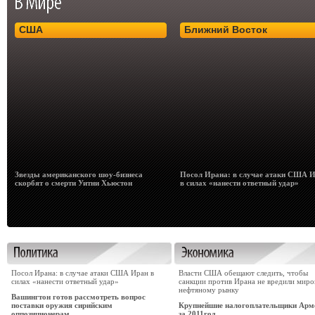
США
Ближний Восток
Звезды американского шоу-бизнеса
Посол Ирана: в случае атаки США 
скорбят о смерти Уитни Хьюстон
в силах «нанести ответный удар»
Посол Ирана: в случае атаки США Иран в
Власти США обещают следить, чтобы
силах «нанести ответный удар»
санкции против Ирана не вредили мир
нефтяному рынку
Вашингтон готов рассмотреть вопрос
поставки оружия сирийским
Крупнейшие налогоплательщики Арм
оппозиционерам
за 2011год