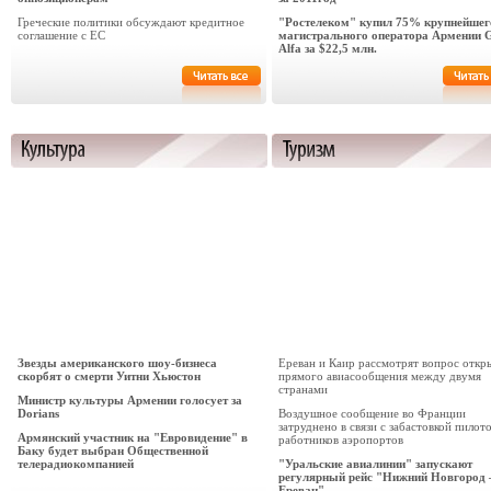
Греческие политики обсуждают кредитное
"Ростелеком" купил 75% крупнейшег
соглашение с ЕС
магистрального оператора Армении 
Alfa за $22,5 млн.
Звезды американского шоу-бизнеса
Ереван и Каир рассмотрят вопрос откр
скорбят о смерти Уитни Хьюстон
прямого авиасообщения между двумя
странами
Министр культуры Армении голосует за
Dorians
Воздушное сообщение во Франции
затруднено в связи с забастовкой пилот
Армянский участник на "Евровидение" в
работников аэропортов
Баку будет выбран Общественной
телерадиокомпанией
"Уральские авиалинии" запускают
регулярный рейс "Нижний Новгород 
Ереван"