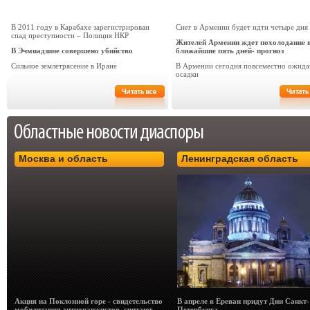
В 2011 году в Карабахе зарегистрирован
Снег в Армении будет идти четыре дня
спад преступности – Полиция НКР
Жителей Армении ждет похолодание 
В Эчмиадзине совершено убийство
ближайшие пять дней- прогноз
Сильное землетрясение в Иране
В Армении сегодня повсеместно ожида
осадки
Москва и область
Ленинградская область
Акция на Поклонной горе - свидетельство
В апреле в Ереван придут Дни Санкт-
мобилизации антиоранжистов, считают
Петербурга