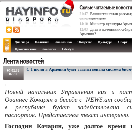
21:47
Вашингтон готов рассмот
оппозиционерам
14:10
Министр культуры Армени
12:03
Дядя и племянник собира
Армении?
Диаспора
Политика
Экономика
Общество
Культура
Спорт
Происшествия
Экология
Lifestyle
С 1 июня в Армении будет задействована система биом
05.02.12
02:50
Новый начальник Управления виз и пасп
Ованнес Кочарян в беседе с NEWS.am сообщ
в республике будет задействована си
паспортов. Представляем текст интервью.
Господин Кочарян, уже долгое время 