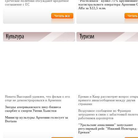
Греческие политики обсуждают кредитное
"Ростелеком" купил 75% крупнейшег
соглашение с ЕС
магистрального оператора Армении 
Alfa за $22,5 млн.
Никита Высоцкий удивлен, что фильм о его
Ереван и Каир рассмотрят вопрос откр
отце не демонстрировался в Армении
прямого авиасообщения между двумя
странами
Звезды американского шоу-бизнеса
скорбят о смерти Уитни Хьюстон
Воздушное сообщение во Франции
затруднено в связи с забастовкой пилот
Министр культуры Армении голосует за
работников аэропортов
Dorians
"Уральские авиалинии" запускают
регулярный рейс "Нижний Новгород 
Ереван"