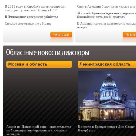
В 2011 году в Карабахе зарегистрирован
Снег в Армении будет идти четыре дня
спад преступности – Полиция НКР
Жителей Армении ждет похолодание 
В Эчмиадзине совершено убийство
ближайшие пять дней- прогноз
Сильное землетрясение в Иране
В Армении сегодня повсеместно ожида
осадки
Москва и область
Ленинградская область
Акция на Поклонной горе - свидетельство
В апреле в Ереван придут Дни Санкт-
мобилизации антиоранжистов, считают
Петербурга
эксперты