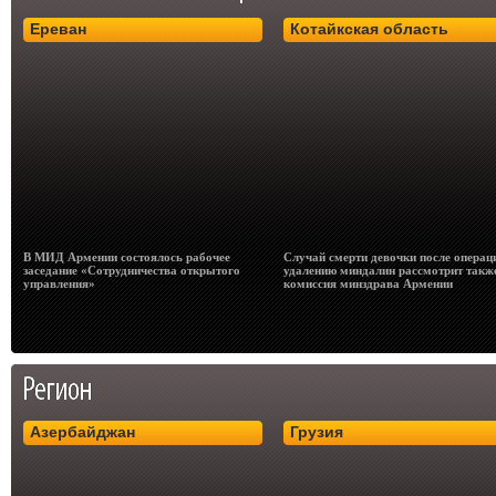
Ереван
Котайкская область
В МИД Армении состоялось рабочее
Случай смерти девочки после операц
заседание «Сотрудничества открытого
удалению миндалин рассмотрит такж
управления»
комиссия минздрава Армении
Азербайджан
Грузия