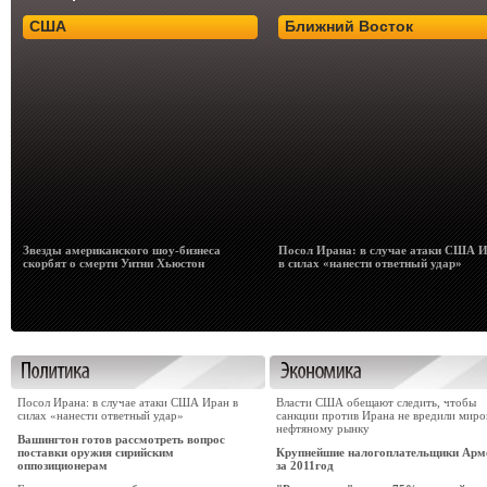
США
Ближний Восток
Звезды американского шоу-бизнеса
Посол Ирана: в случае атаки США 
скорбят о смерти Уитни Хьюстон
в силах «нанести ответный удар»
Посол Ирана: в случае атаки США Иран в
Власти США обещают следить, чтобы
силах «нанести ответный удар»
санкции против Ирана не вредили мир
нефтяному рынку
Вашингтон готов рассмотреть вопрос
поставки оружия сирийским
Крупнейшие налогоплательщики Арм
оппозиционерам
за 2011год