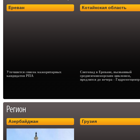
Ереван
Котайкская область
Уточняется список мажоритарных
Снегопад в Ереване, вызванный
кандидатов РПА
среднеземноморским циклоном,
продлится до вечера - Гидрометцентр
Азербайджан
Грузия