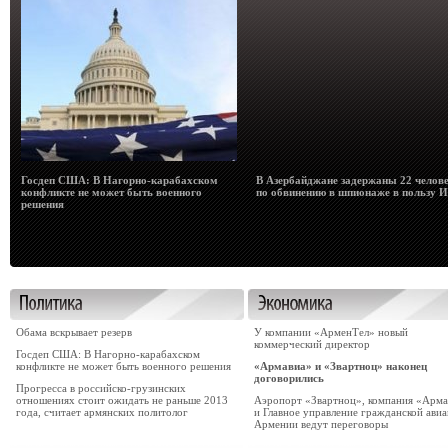
Госдеп США: В Нагорно-карабахском
В Азербайджане задержаны 22 челов
конфликте не может быть военного
по обвинению в шпионаже в пользу 
решения
Обама вскрывает резерв
У компании «АрменТел» новый
коммерческий директор
Госдеп США: В Нагорно-карабахском
конфликте не может быть военного решения
«Армавиа» и «Звартноц» наконец
договорились
Прогресса в российско-грузинских
отношениях стоит ожидать не раньше 2013
Аэропорт «Звартноц», компания «Арма
года, считает армянских политолог
и Главное управление гражданской ави
Армении ведут переговоры