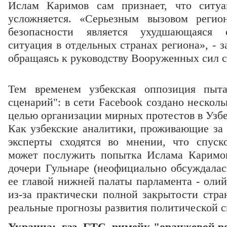
Ислам Каримов сам признает, что ситуа
усложняется. «Серьезным вызовом регио
безопасности является ухудшающаяся со
ситуация в отдельных странах региона», - з
обращаясь к руководству Вооруженных cил 
Тем временем узбекская оппозиция пыта
сценарий": в сети Facebook создано нескол
целью организации мирных протестов в Узбе
Как узбекские аналитики, проживающие за 
эксперты сходятся во мнении, что спус
может послужить попытка Ислама Каримов
дочери Гульнаре (неофициально обсуждалас
ее главой нижней палаты парламента - оли
из-за практически полной закрытости стра
реальные прогнозы развития политической с
Украина: газ, ГТС, римейк "оранжевой 