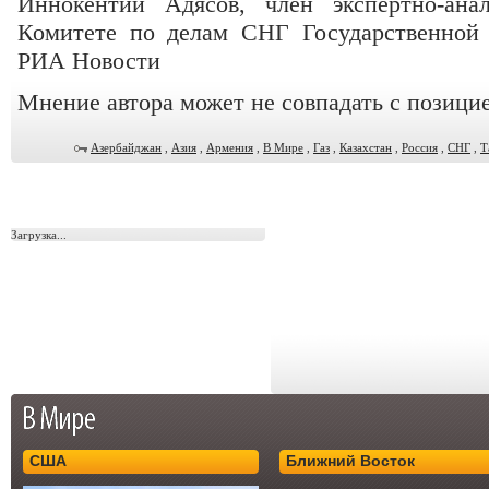
Иннокентий Адясов, член экспертно-ана
Комитете по делам СНГ Государственной
РИА Новости
Мнение автора может не совпадать с позици
Азербайджан
,
Азия
,
Армения
,
В Мире
,
Газ
,
Казахстан
,
Россия
,
СНГ
,
Т
Загрузка...
США
Ближний Восток