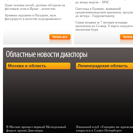
до конца недели – МЧС
Один человек погиб, десятки обгорели на
фестивале огня в Иране - агентство
Снегопад в Ереване, вызванный
среднеземноморским циклоном, продли
Армянка задушена в Пасадене, муж
до вечера - Гидрометцентр
фигурирует в качестве подозреваемого
Самая мощная за 7 месяцев вспышка
произошла на Солнце, 8 марта ожидает
магнитная буря
Москва и область
Ленинградская область
В Москве прошел первый Молодежный
Языковой клуб «Говорим по-армясн
форум армян Диаспоры
открылся в Санкт-Петербурге