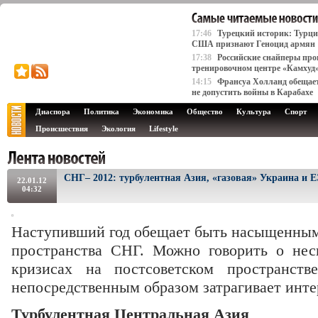
17:46
Турецкий историк: Турци
США признают Геноцид армян
17:38
Российские снайперы про
тренировочном центре «Камхуд
14:15
Франсуа Холланд обещае
не допустить войны в Карабахе
Диаспора
Политика
Экономика
Общество
Культура
Спорт
Происшествия
Экология
Lifestyle
СНГ– 2012: турбулентная Азия, «газовая» Украина и 
22.01.12
04:32
Наступивший год обещает быть насыщенным
пространства СНГ. Можно говорить о не
кризисах на постсоветском пространс
непосредственным образом затрагивает инте
Турбулентная Центральная Азия