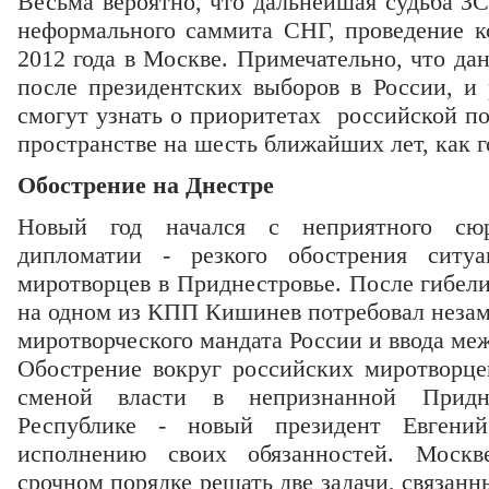
Весьма вероятно, что дальнейшая судьба З
неформального саммита СНГ, проведение к
2012 года в Москве. Примечательно, что д
после президентских выборов в России, и
смогут узнать о приоритетах российской п
пространстве на шесть ближайших лет, как г
Обострение на Днестре
Новый год начался с неприятного сюр
дипломатии - резкого обострения ситуа
миротворцев в Приднестровье. После гибел
на одном из КПП Кишинев потребовал незам
миротворческого мандата России и ввода ме
Обострение вокруг российских миротворце
сменой власти в непризнанной Придне
Республике - новый президент Евгени
исполнению своих обязанностей. Москв
срочном порядке решать две задачи, связан