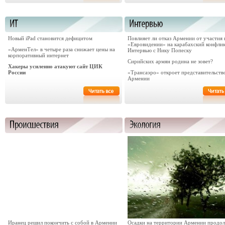
Новый iPad становится дефицитом
Повлияет ли отказ Армении от участия 
«Евровидении» на карабахский конфли
«АрменТел» в четыре раза снижает цены на
Интервью с Нику Попеску
корпоративный интернет
Сирийских армян родина не зовет?
Хакеры усиленно атакуют сайт ЦИК
России
«Трансаэро» откроет представительств
Армении
Иранец решил покончить с собой в Армении
Осадки на территории Армении продо