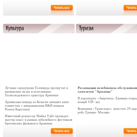
Лучшие саундтреки Голливуда прозвучат в
Росавиация возобновила обслуживан
ереванских вузах в исполнении
самолетов "Армавиа"
Госмолодежного оркестра Армении
В аэропорту «Звартноц» Еревана откр
Армянская певица из Бельгии запишет клип
новый VIP- зал
совместно с американским R&B певцом
Компания «Трансаэро» запустит 29 апр
Роном Кароллом
рейс Ереван- Москва-
Известный режиссер Майкл Уайт проведет
мастер-класс в рамках юбилейного фестиваля
британских фильмов в Армении