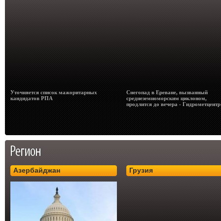
Уточняется список мажоритарных
Снегопад в Ереване, вызванный
кандидатов РПА
среднеземноморским циклоном,
продлится до вечера - Гидрометцентр
Азербайджан
Грузия