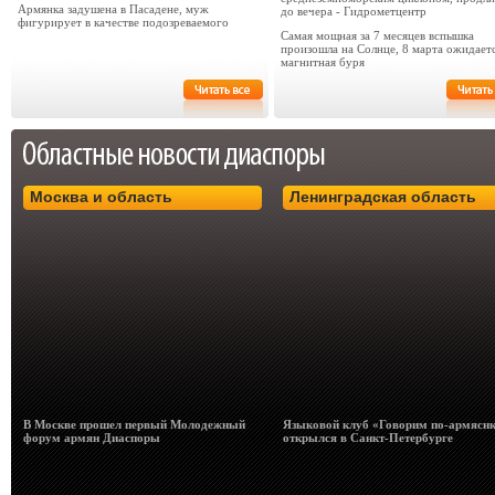
Армянка задушена в Пасадене, муж
до вечера - Гидрометцентр
фигурирует в качестве подозреваемого
Самая мощная за 7 месяцев вспышка
произошла на Солнце, 8 марта ожидает
магнитная буря
Москва и область
Ленинградская область
В Москве прошел первый Молодежный
Языковой клуб «Говорим по-армясн
форум армян Диаспоры
открылся в Санкт-Петербурге