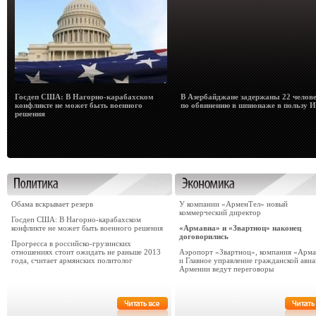
Госдеп США: В Нагорно-карабахском
В Азербайджане задержаны 22 челов
конфликте не может быть военного
по обвинению в шпионаже в пользу 
решения
Обама вскрывает резерв
У компании «АрменТел» новый
коммерческий директор
Госдеп США: В Нагорно-карабахском
конфликте не может быть военного решения
«Армавиа» и «Звартноц» наконец
договорились
Прогресса в российско-грузинских
отношениях стоит ожидать не раньше 2013
Аэропорт «Звартноц», компания «Арма
года, считает армянских политолог
и Главное управление гражданской ави
Армении ведут переговоры