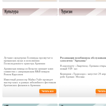
Лучшие саундтреки Голливуда прозвучат в
Росавиация возобновила обслуживан
ереванских вузах в исполнении
самолетов "Армавиа"
Госмолодежного оркестра Армении
В аэропорту «Звартноц» Еревана откр
Армянская певица из Бельгии запишет клип
новый VIP- зал
совместно с американским R&B певцом
Компания «Трансаэро» запустит 29 апр
Роном Кароллом
рейс Ереван- Москва-
Известный режиссер Майкл Уайт проведет
мастер-класс в рамках юбилейного фестиваля
британских фильмов в Армении