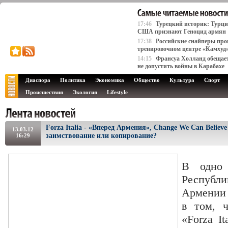
17:46
Турецкий историк: Турци
США признают Геноцид армян
17:38
Российские снайперы про
тренировочном центре «Камхуд
14:15
Франсуа Холланд обещае
не допустить войны в Карабахе
Диаспора
Политика
Экономика
Общество
Культура
Спорт
Происшествия
Экология
Lifestyle
Forza Italia - «Вперед Армения», Change We Can Believ
13.03.12
заимствование или копирование?
16:29
В одно 
Респу
Армении 
в том, ч
«Forza I