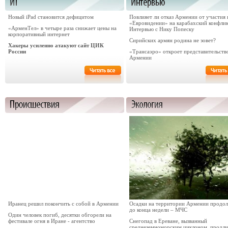
Новый iPad становится дефицитом
Повлияет ли отказ Армении от участия 
«Евровидении» на карабахский конфли
«АрменТел» в четыре раза снижает цены на
Интервью с Нику Попеску
корпоративный интернет
Сирийских армян родина не зовет?
Хакеры усиленно атакуют сайт ЦИК
России
«Трансаэро» откроет представительств
Армении
Иранец решил покончить с собой в Армении
Осадки на территории Армении продо
до конца недели – МЧС
Один человек погиб, десятки обгорели на
фестивале огня в Иране - агентство
Снегопад в Ереване, вызванный
среднеземноморским циклоном, продли