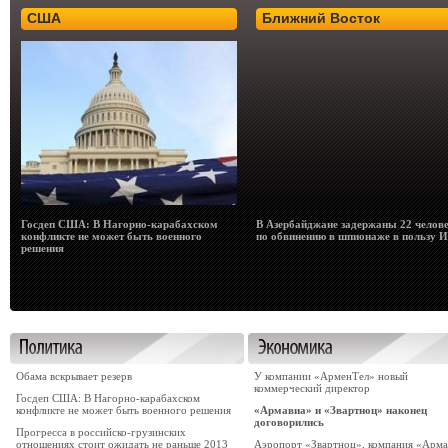
США
Ближний Восток
Госдеп США: В Нагорно-карабахском
В Азербайджане задержаны 22 челов
конфликте не может быть военного
по обвинению в шпионаже в пользу 
решения
Обама вскрывает резерв
У компании «АрменТел» новый
коммерческий директор
Госдеп США: В Нагорно-карабахском
конфликте не может быть военного решения
«Армавиа» и «Звартноц» наконец
договорились
Прогресса в российско-грузинских
отношениях стоит ожидать не раньше 2013
Аэропорт «Звартноц», компания «Арма