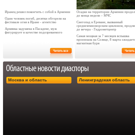
Иранец решил покончить с собой в Армении
Осадки на территории Армении продо
до конца недели – МЧС
Один человек погиб, десятки обгорели на
фестивале огня в Иране - агентство
Снегопад в Ереване, вызванный
среднеземноморским циклоном, продли
Армянка задушена в Пасадене, муж
до вечера - Гидрометцентр
фигурирует в качестве подозреваемого
Самая мощная за 7 месяцев вспышка
произошла на Солнце, 8 марта ожидает
магнитная буря
Москва и область
Ленинградская область