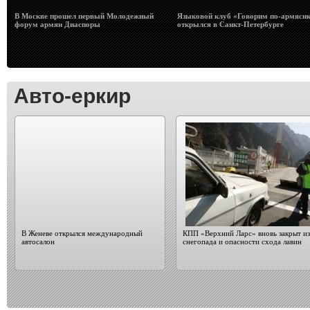
В Москве прошел первый Молодежный
Языковой клуб «Говорим по-армясн
форум армян Диаспоры
открылся в Санкт-Петербурге
Авто-еркир
В Женеве открылся международный
КПП «Верхний Ларс» вновь закрыт из
автосалон
снегопада и опасности схода лавин