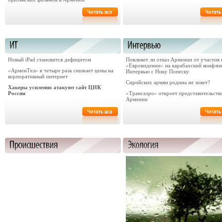
Новый iPad становится дефицитом
Повлияет ли отказ Армении от участия 
«Евровидении» на карабахский конфли
«АрменТел» в четыре раза снижает цены на
Интервью с Нику Попеску
корпоративный интернет
Сирийских армян родина не зовет?
Хакеры усиленно атакуют сайт ЦИК
России
«Трансаэро» откроет представительств
Армении