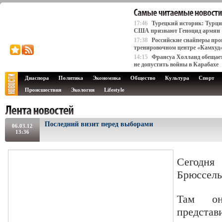
17:46
Турецкий историк: Турци
США признают Геноцид армян
17:38
Российские снайперы про
тренировочном центре «Камхуд
14:15
Франсуа Холланд обещае
не допустить войны в Карабахе
Диаспора
Политика
Экономика
Общество
Культура
Спорт
Происшествия
Экология
Lifestyle
Последний визит перед выборами
06.03.12
13:36
Сегодня
Брюссель
Там он
предста