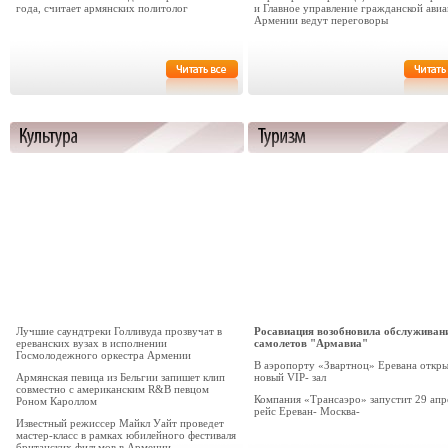
года, считает армянских политолог
и Главное управление гражданской ави
Армении ведут переговоры
Лучшие саундтреки Голливуда прозвучат в
Росавиация возобновила обслуживан
ереванских вузах в исполнении
самолетов "Армавиа"
Госмолодежного оркестра Армении
В аэропорту «Звартноц» Еревана откр
Армянская певица из Бельгии запишет клип
новый VIP- зал
совместно с американским R&B певцом
Компания «Трансаэро» запустит 29 апр
Роном Кароллом
рейс Ереван- Москва-
Известный режиссер Майкл Уайт проведет
мастер-класс в рамках юбилейного фестиваля
британских фильмов в Армении