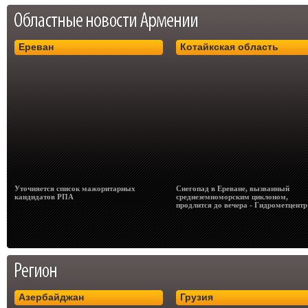
Ереван
Котайкская область
Уточняется список мажоритарных
Снегопад в Ереване, вызванный
кандидатов РПА
среднеземноморским циклоном,
продлится до вечера - Гидрометцентр
Азербайджан
Грузия