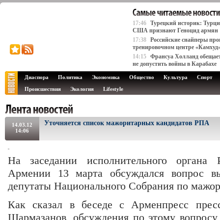
17:46
Турецкий историк: Турци
США признают Геноцид армян
17:38
Российские снайперы про
тренировочном центре «Камхуд
14:15
Франсуа Холланд обещае
не допустить войны в Карабахе
Диаспора
Политика
Экономика
Общество
Культура
Спорт
Происшествия
Экология
Lifestyle
Уточняется список мажоритарных кандидатов РПА
14.03.12
14:06
На заседании исполнительного органа Р
Армении 13 марта обсуждался вопрос вы
депутаты Национального Собрания по мажор
Как сказал в беседе с Арменпресс прес
Шармазанов, обсуждения по этому вопросу