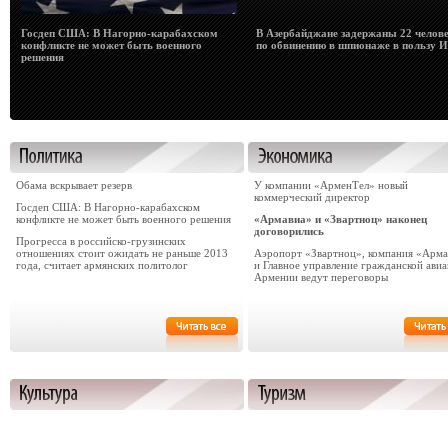
Госдеп США: В Нагорно-карабахском
В Азербайджане задержаны 22 челов
конфликте не может быть военного
по обвинению в шпионаже в пользу 
решения
Обама вскрывает резерв
У компании «АрменТел» новый
коммерческий директор
Госдеп США: В Нагорно-карабахском
конфликте не может быть военного решения
«Армавиа» и «Звартноц» наконец
договорились
Прогресса в российско-грузинских
отношениях стоит ожидать не раньше 2013
Аэропорт «Звартноц», компания «Арма
года, считает армянских политолог
и Главное управление гражданской ави
Армении ведут переговоры