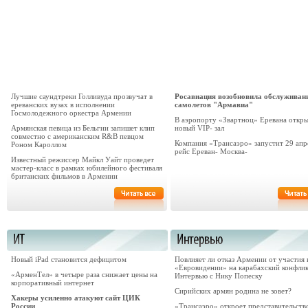
Лучшие саундтреки Голливуда прозвучат в
Росавиация возобновила обслуживан
ереванских вузах в исполнении
самолетов "Армавиа"
Госмолодежного оркестра Армении
В аэропорту «Звартноц» Еревана откр
Армянская певица из Бельгии запишет клип
новый VIP- зал
совместно с американским R&B певцом
Компания «Трансаэро» запустит 29 апр
Роном Кароллом
рейс Ереван- Москва-
Известный режиссер Майкл Уайт проведет
мастер-класс в рамках юбилейного фестиваля
британских фильмов в Армении
Новый iPad становится дефицитом
Повлияет ли отказ Армении от участия 
«Евровидении» на карабахский конфли
«АрменТел» в четыре раза снижает цены на
Интервью с Нику Попеску
корпоративный интернет
Сирийских армян родина не зовет?
Хакеры усиленно атакуют сайт ЦИК
России
«Трансаэро» откроет представительств