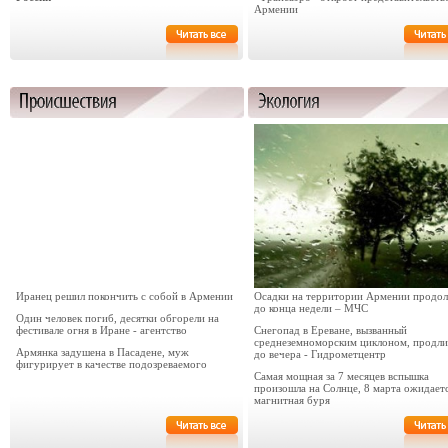
Армении
Иранец решил покончить с собой в Армении
Осадки на территории Армении продо
до конца недели – МЧС
Один человек погиб, десятки обгорели на
фестивале огня в Иране - агентство
Снегопад в Ереване, вызванный
среднеземноморским циклоном, продли
Армянка задушена в Пасадене, муж
до вечера - Гидрометцентр
фигурирует в качестве подозреваемого
Самая мощная за 7 месяцев вспышка
произошла на Солнце, 8 марта ожидает
магнитная буря