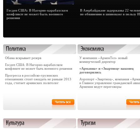
Госдеп США: В Нагорно-карабахском
В Азербайджане задержаны 22 челов
конфликте не может быть военного
по обвинению в шпионаже в пользу 
решения
Обама вскрывает резерв
У компании «АрменТел» новый
коммерческий директор
Госдеп США: В Нагорно-карабахском
конфликте не может быть военного решения
«Армавиа» и «Звартноц» наконец
договорились
Прогресса в российско-грузинских
отношениях стоит ожидать не раньше 2013
Аэропорт «Звартноц», компания «Арма
года, считает армянских политолог
и Главное управление гражданской ави
Армении ведут переговоры