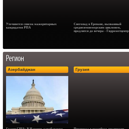
Уточняется список мажоритарных
Снегопад в Ереване, вызванный
кандидатов РПА
среднеземноморским циклоном,
продлится до вечера - Гидрометцентр
Азербайджан
Грузия
Госдеп США: В Нагорно-карабахском
Прогресса в российско-грузинских