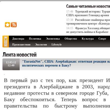
17:46
Турецкий историк: Турци
США признают Геноцид армян
17:38
Российские снайперы про
тренировочном центре «Камхуд
14:15
Франсуа Холланд обещае
не допустить войны в Карабахе
Диаспора
Политика
Экономика
Общество
Культура
Спорт
Происшествия
Экология
Lifestyle
"EurasiaNet", США: Азербайджан: ответная реакция н
12.03.12
политических перемен в Баку?
12:40
В первый раз с тех пор, как президент 
президента в Азербайджане в 2003, наро
недавние протесты в северном городе Губа,
Баку обеспокоиться. Теперь вопрос в
правительства по быстрому выполнени