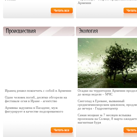
Армении
Иранец решил покончить с собой в Армении
Осадки на территории Армении продо
до конца недели – МЧС
Один человек погиб, десятки обгорели на
фестивале огня в Иране - агентство
Снегопад в Ереване, вызванный
среднеземноморским циклоном, продли
Армянка задушена в Пасадене, муж
до вечера - Гидрометцентр
фигурирует в качестве подозреваемого
Самая мощная за 7 месяцев вспышка
произошла на Солнце, 8 марта ожидает
магнитная буря