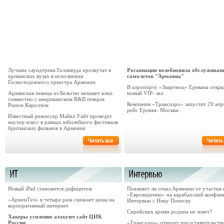
Лучшие саундтреки Голливуда прозвучат в
Росавиация возобновила обслуживан
ереванских вузах в исполнении
самолетов "Армавиа"
Госмолодежного оркестра Армении
В аэропорту «Звартноц» Еревана откр
Армянская певица из Бельгии запишет клип
новый VIP- зал
совместно с американским R&B певцом
Компания «Трансаэро» запустит 29 апр
Роном Кароллом
рейс Ереван- Москва-
Известный режиссер Майкл Уайт проведет
мастер-класс в рамках юбилейного фестиваля
британских фильмов в Армении
Новый iPad становится дефицитом
Повлияет ли отказ Армении от участия 
«Евровидении» на карабахский конфли
«АрменТел» в четыре раза снижает цены на
Интервью с Нику Попеску
корпоративный интернет
Сирийских армян родина не зовет?
Хакеры усиленно атакуют сайт ЦИК
России
«Трансаэро» откроет представительств