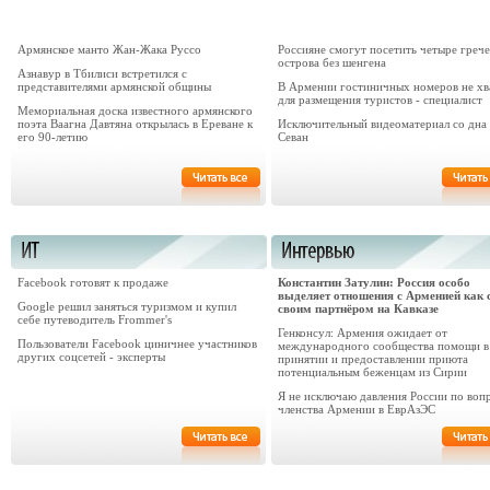
Армянское манто Жан-Жака Руссо
Россияне смогут посетить четыре греч
острова без шенгена
Азнавур в Тбилиси встретился с
представителями армянской общины
В Армении гостиничных номеров не хв
для размещения туристов - специалист
Мемориальная доска известного армянского
поэта Ваагна Давтяна открылась в Ереване к
Исключительный видеоматериал со дна 
его 90-летию
Севан
Facebook готовят к продаже
Константин Затулин: Россия особо
выделяет отношения с Арменией как 
Google решил заняться туризмом и купил
своим партнёром на Кавказе
себе путеводитель Frommer's
Генконсул: Армения ожидает от
Пользователи Facebook циничнее участников
международного сообщества помощи в
других соцсетей - эксперты
принятии и предоставлении приюта
потенциальным беженцам из Сирии
Я не исключаю давления России по воп
членства Армении в ЕврАзЭС