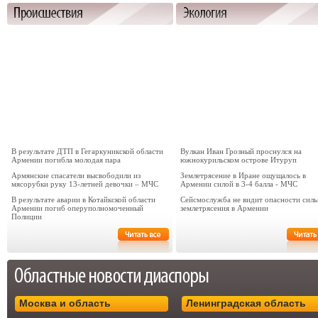
В результате ДТП в Гегаркуникской области
Вулкан Иван Грозный проснулся на
Армении погибла молодая пара
южнокурильском острове Итуруп
Армянские спасатели высвободили из
Землетрясение в Иране ощущалось в
мясорубки руку 13-летней девочки – МЧС
Армении силой в 3-4 балла - МЧС
В результате аварии в Котайкской области
Сейсмослужба не видит опасности сил
Армении погиб оперуполномоченный
землетрясения в Армении
Полиции
Москва и область
Ленинградская область