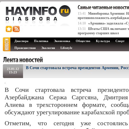
15:41
Минобороны Армении: На
противоположность азербайджа
14:10
«Армавиа» задолжала «Су
13:51
Штаты США включают тем
программу старших школ
Диаспора
Политика
Экономика
Общество
Культура
Спорт
Происшествия
Экология
Lifestyle
В Сочи стартовала встреча президентов Армении, Рос
23.01.12
15:23
В Сочи стартовала встреча президент
Азербайджана Сержа Саргсяна, Дмитри
Алиева в трехстороннем формате, сооб
обсуждают урегулирование карабахской про
Отметим, что сегодня уже состоялись