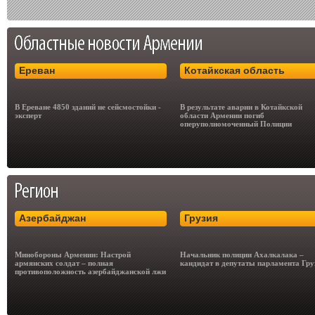
Ереван
Котайкская область
В Ереване 4850 зданий не сейсмостойки -
В результате аварии в Котайкской
эксперт
области Армении погиб
оперуполномоченный Полиции
Азербайджан
Грузия
Минобороны Армении: Настрой
Начальник полиции Ахалкалака –
армянских солдат – полная
кандидат в депутаты парламента Гру
противоположность азербайджанской лжи