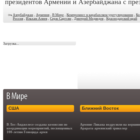
президентов Армении и Азербайджана с пре
Азербайджан
,
Армения
,
В Мире
,
Компромисс в карабахском урегулировании
,
Ко
Россия
,
Ильхам Алиев
,
Серж Саргсян
,
Дмитрий Медведев
,
Краснодарский край
Загрузка...
США
Ближний Восток
В Лос-Анджелесе создана комиссия по
Армяне Ливана водрузили на вершин
координации мероприятий, посвященных
Арарата армянский триколор
100-летию Геноцида армя