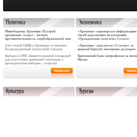
Минобороны Армении: Настрой
«Армавиа» опровергает информацию
армянских солдат – полная
своей задолженности компании
противоположность азербайджанской лжи
«Гражданские самолеты Сухого»
Для учений ОДКБ в Армавире установлен
«Армавиа» задолжала «Сухому» за
беспрецедентный палаточный городок
первый Superjet миллионы долларов
Выборы в ОМС являются важной площадкой
Британский банк оштрафован за пом
для подготовки армянской оппозиции к
Ирану
президентским выборам - социолог