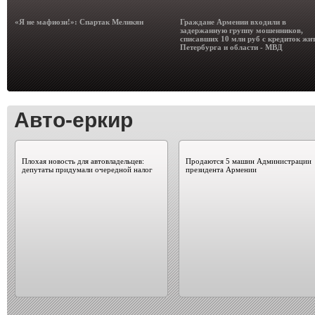
«Я не мафиози!»: Спартак Меликян
Граждане Армении входили в
задержанную группу мошенников,
списавших 10 млн руб с кредиток жи
Петербурга и области - МВД
Авто-еркир
Плохая новость для автовладельцев:
Продаются 5 машин Администрации
депутаты придумали очередной налог
президента Армении