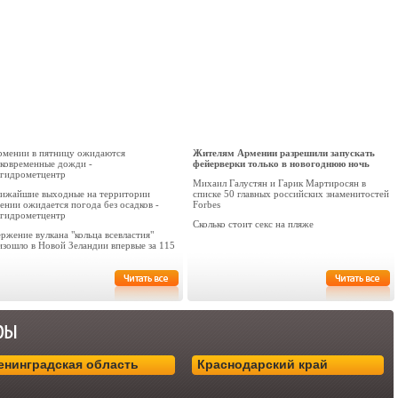
рмении в пятницу ожидаются
Жителям Армении разрешили запускать
тковременные дожди -
фейерверки только в новогоднюю ночь
гидрометцентр
Михаил Галустян и Гарик Мартиросян в
лижайшие выходные на территории
списке 50 главных российских знаменитостей
ении ожидается погода без осадков -
Forbes
гидрометцентр
Сколько стоит секс на пляже
ржение вулкана "кольца всевластия"
изошло в Новой Зеландии впервые за 115
енинградская область
Краснодарский край