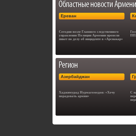
Ереван
К
Сегодня возле Главного следственного
Гос
управления Полиции Армении провели
ППА
пикет по делу об инциденте в «Арснакар»
Азербайджан
Г
Хаджимурад Нурмагомедов: «Хочу
С н
порадовать армян»
пер
пер