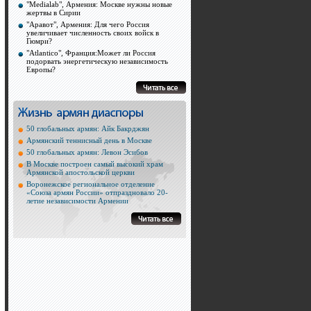
"Medialab", Армения: Москве нужны новые
жертвы в Сирии
"Аравот", Армения: Для чего Россия
увеличивает численность своих войск в
Гюмри?
"Atlantico", Франция:Может ли Россия
подорвать энергетическую независимость
Европы?
50 глобальных армян: Айк Бакрджян
Армянский теннисный день в Москве
50 глобальных армян: Левон Эсибов
В Москве построен самый высокий храм
Армянской апостольской церкви
Воронежское региональное отделение
«Союза армян России» отпраздновало 20-
летие независимости Армении