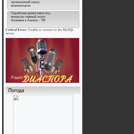
проведенный перед
компьютером
Сирийская армия взяла под
контроль главный оплот
боевиков в Алеппо - ТВ
Critical Error:
Unable to connect to the MySQL
server