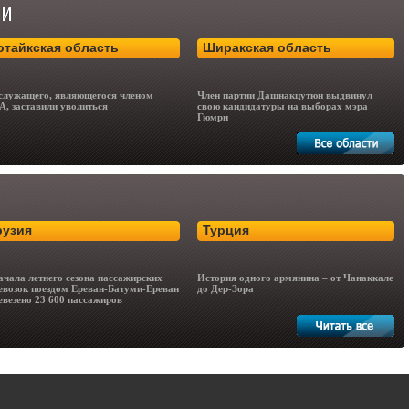
отайкская область
Ширакская область
служащего, являющегося членом
Член партии Дашнакцутюн выдвинул
, заставили уволиться
свою кандидатуры на выборах мэра
Гюмри
рузия
Турция
ачала летнего сезона пассажирских
История одного армянина – от Чанаккале
евозок поездом Ереван-Батуми-Ереван
до Дер-Зора
евезено 23 600 пассажиров