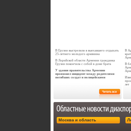
В Грузии выстрелили в выехавшего отдыхать
В А
25-летнего молодого армянина
кра
Арм
В Лорийской области Армении гражданка
Грузии покончила с собой в доме брата
В б
Арм
У здания правительства Армении
Арм
произошел инцидент между родителями
погибших солдат и полицейскими
Изве
про
лет
Москва и область
Л