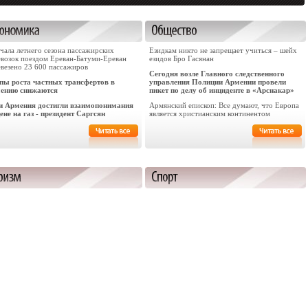
чала летнего сезона пассажирских
Езидкам никто не запрещает учиться – шейх
евозок поездом Ереван-Батуми-Ереван
езидов Бро Гасянан
евезено 23 600 пассажиров
Сегодня возле Главного следственного
пы роста частных трансфертов в
управления Полиции Армении провели
ению снижаются
пикет по делу об инциденте в «Арснакар»
и Армения достигли взаимопонимания
Армянский епископ: Все думают, что Европа
ене на газ - президент Саргсян
является христианским континентом