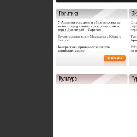
У Армении есть долг и обязательства не
С на
только перед своими гражданами, но и
пер
перед Диаспорой – Саргсян
пер
Грузия осудила визит Медведева в Южную
Тем
Осетию
Арм
Конгрессмен призывает защитить
РФ 
сирийских армян
по ц