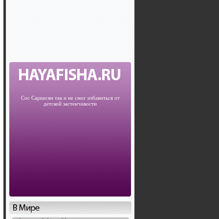
Сос Саркисян так и не смог избавиться от
детской застенчивости