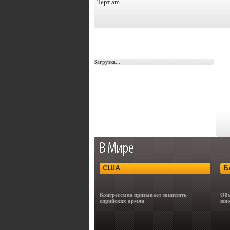
Терт.am
Загрузка...
США
Б
Конгрессмен призывает защитить
Обм
сирийских армян
юно