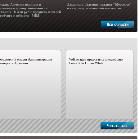
ждане Армении входили в
Дзюдоисту Галстяну подарят "Мерседес"
ержанную группу мошенников,
и квартиру за олимпийское золото
савших 10 млн руб с кредиток жителей
ербурга и области - МВД
родаются 5 машин Администрации
Volkswagen представил спецверсию
резидента Армении
Cross Polo Urban White