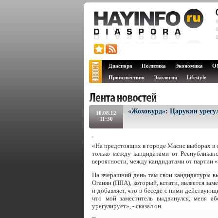
Диаспора
Политика
Экономика
О
Происшествия
Экология
Lifestyle
«Жоховурд»: Царукян урегул
10.08.12
11:30
«На предстоящих в городе Масис выборах в о
только между кандидатами от Республикан
вероятности, между кандидатами от партии
На вчерашний день там свои кандидатуры в
Оганян (ППА), который, кстати, является за
и добавляет, что в беседе с ними действующи
что мой заместитель выдвинулся, меня аб
урегулирует», - сказал он.