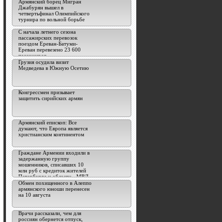
Армянский борец Мигран
Джабурян вышел в
четвертьфинал Олимпийского
турнира по вольной борьбе
С начала летнего сезона
пассажирских перевозок
поездом Ереван-Батуми-
Ереван перевезено 23 600
пассажиров
Грузия осудила визит
Медведева в Южную Осетию
Конгрессмен призывает
защитить сирийских армян
Армянский епископ: Все
думают, что Европа является
христианским континентом
Граждане Армении входили в
задержанную группу
мошенников, списавших 10
млн руб с кредиток жителей
Петербурга и области - МВД
Обмен похищенного в Алеппо
армянского юноши перенесен
на 10 августа
Врачи рассказали, чем для
россиян обернется отпуск,