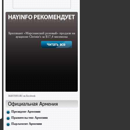
Бриллиант «Марсианский розовый» продали на
аукционе Christie's за $17,4 миллиона
HAYINFO.RU on Facebook
Президент Армении
Правительство Армении
Парламент Армении