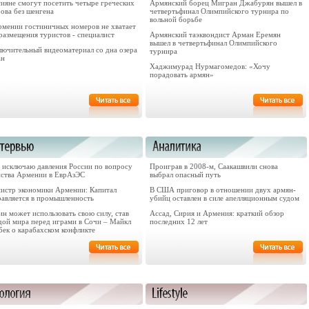
сияне смогут посетить четыре греческих
Армянский борец Мигран Джабурян вышел в
ова без шенгена
четвертьфинал Олимпийского турнира по
вольной борьбе
рмении гостиничных номеров не хватает
размещения туристов - специалист
Армянский таэквондист Арман Еремян
вышел в четвертьфинал Олимпийского
лючительный видеоматериал со дна озера
турнира
ан
Хаджимурад Нурмагомедов: «Хочу
порадовать армян»
е исключаю давления России по вопросу
Проиграв в 2008-м, Саакашвили снова
нства Армении в ЕврАзЭС
выбрал опасный путь
истр экономики Армении: Капитал
В США приговор в отношении двух армян-
равляется в промышленность
убийц оставлен в силе апелляционным судом
н может использовать свою силу, став
Ассад, Сирия и Армения: краткий обзор
здой мира перед играми в Сочи – Майкл
последних 12 лет
бек o карабахском конфликте