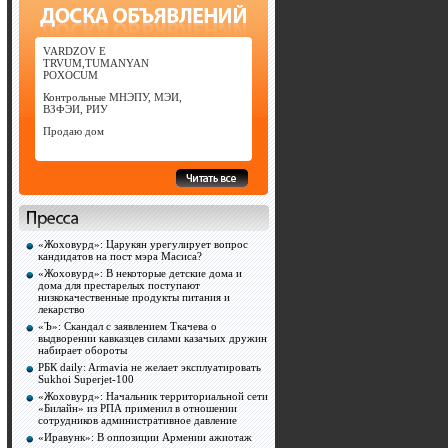
VARDZOV E
TRVUM,TUMANYAN
POXOCUM
Контрольные МНЭПУ, МЭИ,
ВЗФЭИ, РИУ
Продаю дом
«Жоховурд»: Царукян урегулирует вопрос
кандидатов на пост мэра Масиса?
«Жоховурд»: В некоторые детские дома и
дома для престарелых поступают
низкокачественные продукты питания и
лекарство
«Ъ»: Скандал с заявлением Ткачева о
выдворении кавказцев силами казачьих дружин
набирает обороты
РБК daily: Armavia не желает эксплуатировать
Sukhoi Superjet-100
«Жоховурд»: Начальник территориальной сети
«Билайн» из РПА применил в отношении
сотрудников административное давление
«Иравунк»: В оппозиции Армении ажиотаж