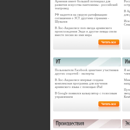
Армения имеет большой потенциал для
Рос
развития искусства пантомимы - российский
остр
театровед
В А
РФ надеется на скорую ратификацию
для 
соглашения о ЗСТ другими странами -
Иск
Шувалов
Сев
В Лос-Анджелесе поп-звезда армянского
происхождения Энди и другие певцы спели
вместе песню во имя мира
Пользователи Facebook циничнее участников
Я н
других соцсетей - эксперты
чле
В Лос-Анджелесе впервые создана
Мин
комплексная программа для изучения
нап
армянского языка с помощью iPad
Пути
В Google появился калькулятор с голосовым
зве
управлением
Кем