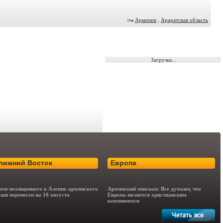
Армения
,
Араратская область
Загрузка...
лижний Восток
Европа
ен похищенного в Алеппо армянского
Армянский епископ: Все думают, что
ши перенесен на 10 августа
Европа является христианским
континентом