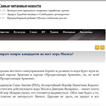
16:28
Конгрессмен призывает защитить сирийских армян
13:04
Арарат Зурабян покинул «Свободных демократов»
11:07
Предвыборный рейтинг Обамы стабильно растет
бщество
Культура
Спорт
ИТ
Туризм
Интервью
Аналитика
ирует вопрос кандидатов на пост мэра Масиса?
рганы местного самоуправления борьба за должность мэра будет идти не
ской партии Армении и партии «Процветающая Армения», но, по всей
 «Процветающая Армения».
ыдвинули Саша Акопян (РПА), беспартийный Норайр Наапетяни Карапет
местителем действующего мэра Масиса Дмитрия Назаряна», - пишет газета
й мэр Назарян сказал, что готовится выдвинуться: «Мое имя будет, а то,
солютно не интересует. Ничего, Царукян не здесь, он придет и все