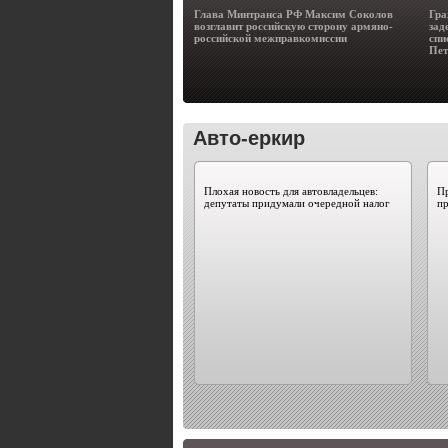
Глава Минтранса РФ Максим Соколов
Гра
возглавит российскую сторону армяно-
зад
российской межправкомиссии
спи
Пет
Авто-еркир
Плохая новость для автовладельцев:
П
депутаты придумали очередной налог
п