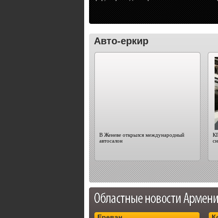
Авто-еркир
В Женеве открылся международный
КП
автосалон
сн
Ереван
К