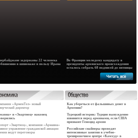
зербайджане задержаны 22 человека
Во Франции молодому кандидату в
обвинению в шпионаже в пользу Ирана
президенты армянского происхождения
осталось собрать 68 подписей до пятницы
омпании «АрменТел» новый
Как уберечься от фальшивых денег в
мерческий директор
Армении?
мавиа» и «Звартноц» наконец
Турецкий историк: Турция вынужденно
оворились
извинится перед армянами, если США
признают Геноцид армян
опорт «Звартноц», компания «Армавиа»
лавное управление гражданской авиации
Российские снайперы проводят
ении ведут переговоры
интенсивные занятия в учебно-
тренировочном центре «Камхуд» в