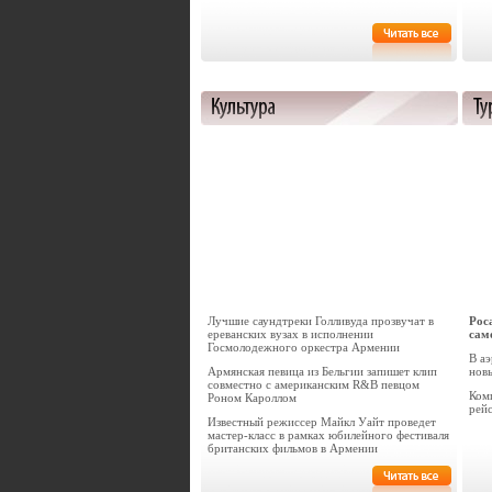
Лучшие саундтреки Голливуда прозвучат в
Рос
ереванских вузах в исполнении
сам
Госмолодежного оркестра Армении
В а
Армянская певица из Бельгии запишет клип
новы
совместно с американским R&B певцом
Ком
Роном Кароллом
рей
Известный режиссер Майкл Уайт проведет
мастер-класс в рамках юбилейного фестиваля
британских фильмов в Армении