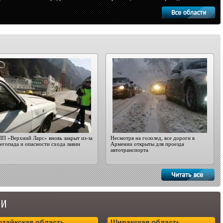
П «Верхний Ларс» вновь закрыт из-за
Несмотря на гололед, все дороги в
егопада и опасности схода лавин
Армении открыты для проезда
автотранспорта
отайкская область
Ширакская область