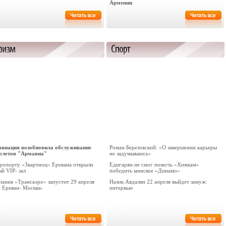
Армении
авиация возобновила обслуживание
Роман Березовский: «О завершении карьеры
олетов "Армавиа"
не задумываюсь»
эропорту «Звартноц» Еревана открыли
Едигарян не смог помочь «Химкам»
й VIP- зал
победить минское «Динамо»
пания «Трансаэро» запустит 29 апреля
Назик Авдалян 22 апреля выйдет замуж:
с Ереван- Москва-
интервью