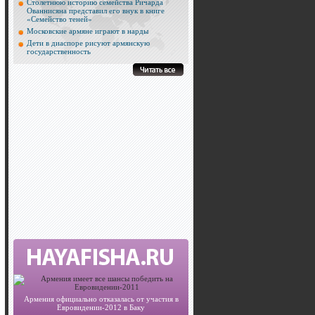
Столетнюю историю семейства Ричарда
Ованнисяна представил его внук в книге
«Семейство теней»
Московские армяне играют в нарды
Дети в диаспоре рисуют армянскую
государственность
Армения официально отказалась от участия в
Евровидении-2012 в Баку