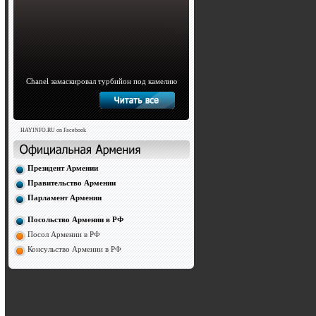
Chanel замаскировал турбийон под камелию
HAYINFO.RU on Facebook
Президент Армении
Правительство Армении
Парламент Армении
Посольство Армении в РФ
Посол Армении в РФ
Консульство Армении в РФ