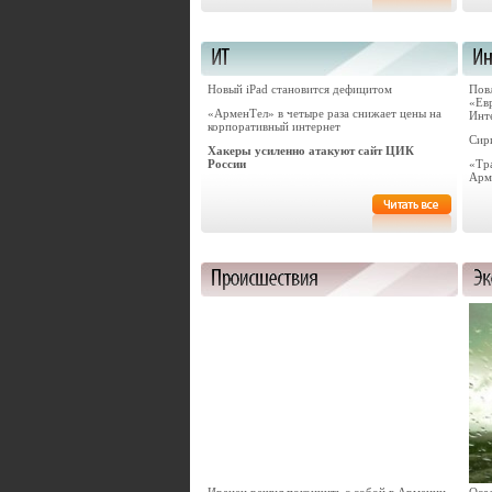
Новый iPad становится дефицитом
Повл
«Ев
«АрменТел» в четыре раза снижает цены на
Инт
корпоративный интернет
Сир
Хакеры усиленно атакуют сайт ЦИК
России
«Тр
Арм