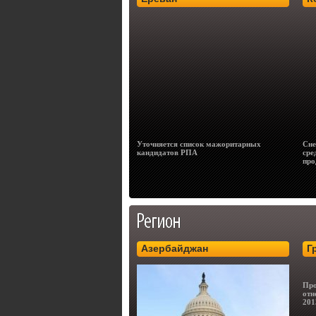
Уточняется список мажоритарных
Сне
кандидатов РПА
сре
про
Азербайджан
Г
Про
отн
201