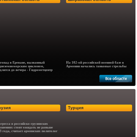
гопад в Ереване, вызванный
На 102-ой российской военной базе в
днеземноморским циклоном,
Армении начались танковые стрельбы
длится до вечера - Гидрометцентр
рузия
Турция
гресса в российско-грузинских
ошениях стоит ожидать не раньше
3 года, считает армянских политолог