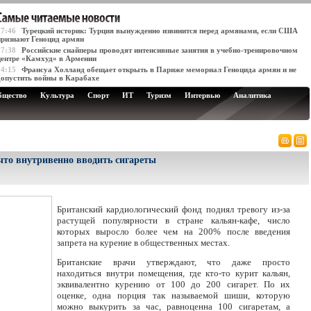
17:46
Турецкий историк: Турция вынужденно извинится перед армянами, если США
признают Геноцид армян
17:38
Российские снайперы проводят интенсивные занятия в учебно-тренировочном
центре «Камхуд» в Армении
14:15
Франсуа Холланд обещает открыть в Париже мемориал Геноцида армян и не
допустить войны в Карабахе
бщество
Культура
Спорт
ИТ
Туризм
Интервью
Аналитика
 что внутривенно вводить сигареты
Британский кардиологический фонд поднял тревогу из-за
растущей популярности в стране кальян-кафе, число
которых выросло более чем на 200% после введения
запрета на курение в общественных местах.
Британские врачи утверждают, что даже просто
находиться внутри помещения, где кто-то курит кальян,
эквивалентно курению от 100 до 200 сигарет. По их
оценке, одна порция так называемой шиши, которую
можно выкурить за час, равноценна 100 сигаретам, а