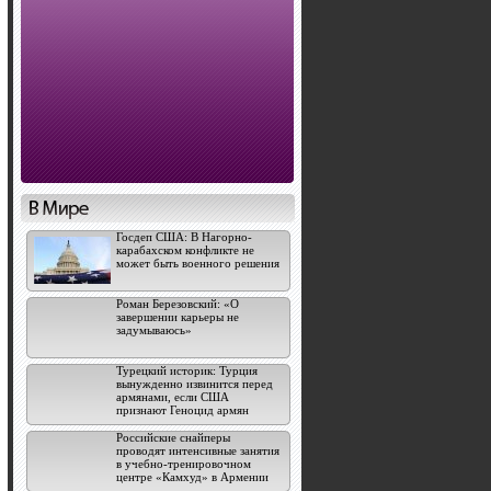
Госдеп США: В Нагорно-
карабахском конфликте не
может быть военного решения
Роман Березовский: «О
завершении карьеры не
задумываюсь»
Турецкий историк: Турция
вынужденно извинится перед
армянами, если США
признают Геноцид армян
Российские снайперы
проводят интенсивные занятия
в учебно-тренировочном
центре «Камхуд» в Армении