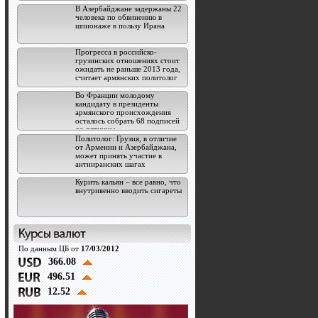
В Азербайджане задержаны 22
человека по обвинению в
шпионаже в пользу Ирана
Прогресса в российско-
грузинских отношениях стоит
ожидать не раньше 2013 года,
считает армянских политолог
Во Франции молодому
кандидату в президенты
армянского происхождения
осталось собрать 68 подписей
до пятницы
Политолог: Грузия, в отличие
от Армении и Азербайджана,
может принять участие в
антииранских шагах
Курить кальян – все равно, что
внутривенно вводить сигареты
По данным ЦБ от
17/03/2012
366.08
496.51
12.52