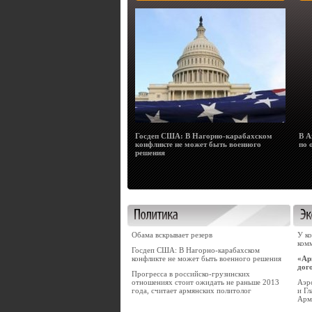
Госдеп США: В Нагорно-карабахском
В А
конфликте не может быть военного
по 
решения
Обама вскрывает резерв
У к
ком
Госдеп США: В Нагорно-карабахском
конфликте не может быть военного решения
«Ар
дог
Прогресса в российско-грузинских
отношениях стоит ожидать не раньше 2013
Аэр
года, считает армянских политолог
и Г
Арм