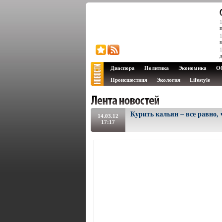
Диаспора
Политика
Экономика
О
Происшествия
Экология
Lifestyle
Курить кальян – все равно,
14.03.12
17:17