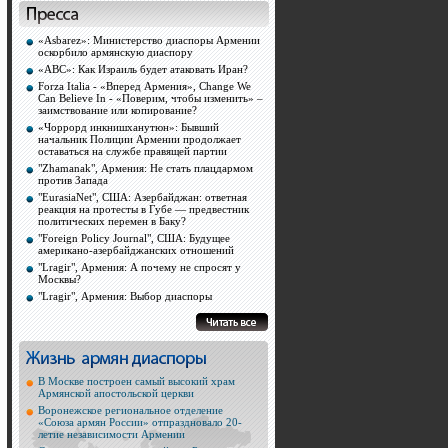
«Asbarez»: Министерство диаспоры Армении
оскорбило армянскую диаспору
«ABC»: Как Израиль будет атаковать Иран?
Forza Italia - «Вперед Армения», Change We
Can Believe In - «Поверим, чтобы изменить» –
заимствование или копирование?
«Чоррорд инкнишханутюн»: Бывший
начальник Полиции Армении продолжает
оставаться на службе правящей партии
"Zhamanak", Армения: Не стать плацдармом
против Запада
"EurasiaNet", США: Азербайджан: ответная
реакция на протесты в Губе — предвестник
политических перемен в Баку?
"Foreign Policy Journal", США: Будущее
американо-азербайджанских отношений
"Lragir", Армения: А почему не спросят у
Москвы?
"Lragir", Армения: Выбор диаспоры
В Москве построен самый высокий храм
Армянской апостольской церкви
Воронежское региональное отделение
«Союза армян России» отпраздновало 20-
летие независимости Армении