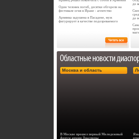
Иранец решил покончить с собой в Армении
Оса
до 
Один человек погиб, десятки обгорели на
фестивале огня в Иране - агентство
Сне
сре
Армянка задушена в Пасадене, муж
до 
фигурирует в качестве подозреваемого
Сам
про
маг
Москва и область
Л
В Москве прошел первый Молодежный
Язы
форум армян Диаспоры
отк