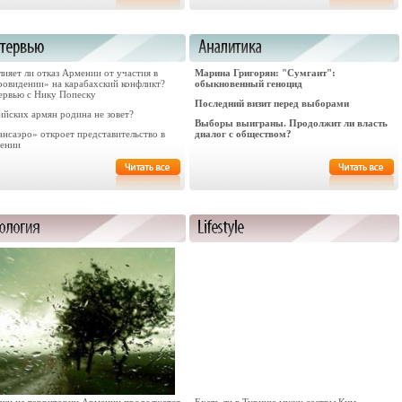
ияет ли отказ Армении от участия в
Марина Григорян: "Сумгаит":
ровидении» на карабахский конфликт?
обыкновенный геноцид
ервью с Нику Попеску
Последний визит перед выборами
ийских армян родина не зовет?
Выборы выиграны. Продолжит ли власть
ансаэро» откроет представительство в
диалог с обществом?
ении