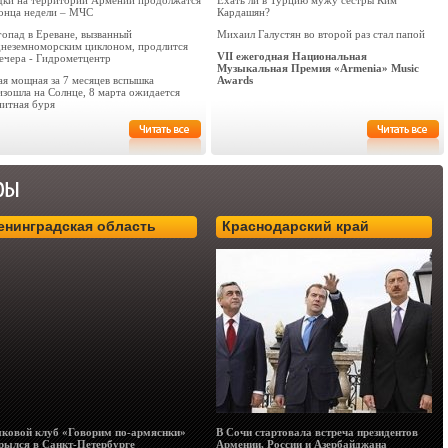
дки на территории Армении продолжатся
Ехать ли в Турцию мужу сестры Ким
конца недели – МЧС
Кардашян?
гопад в Ереване, вызванный
Михаил Галустян во второй раз стал папой
днеземноморским циклоном, продлится
VII ежегодная Национальная
вечера - Гидрометцентр
Музыкальная Премия «Armenia» Music
ая мощная за 7 месяцев вспышка
Awards
изошла на Солнце, 8 марта ожидается
нитная буря
енинградская область
Краснодарский край
ковой клуб «Говорим по-армяснки»
В Сочи стартовала встреча президентов
рылся в Санкт-Петербурге
Армении, России и Азербайджана