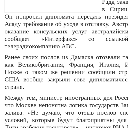
Радд зая
в Сирии
Он попросил дипломата передать президе
Асаду требование об уходе в отставку. Авст
оказание консульских услуг австралийс
сообщает
«Интерфакс»
со ссылкой 
телерадиокомпанию ABC.
Ранее своих послов из Дамаска отозвали т
как Великобритания, Франция, Италия, 
Позже о таком же решении сообщили стра
США вообще закрыли сове дипломатическ
стране.
Между тем, министр иностранных дел Росси
что Москве непонятна логика государств За
залива. «Не думаю, что отзыв послов сп
условий, которые будут благоприятны дл
Лиги арабских государств», - цитирует РИА 