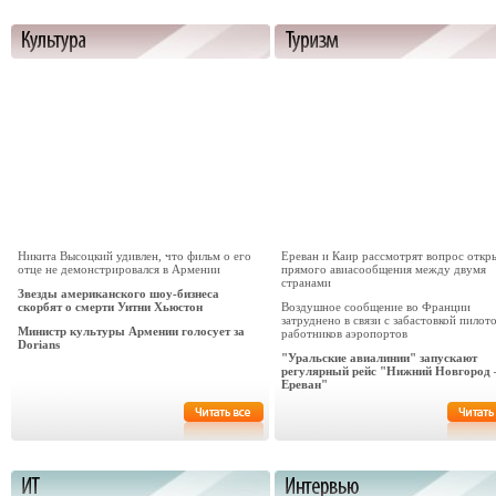
Никита Высоцкий удивлен, что фильм о его
Ереван и Каир рассмотрят вопрос откр
отце не демонстрировался в Армении
прямого авиасообщения между двумя
странами
Звезды американского шоу-бизнеса
скорбят о смерти Уитни Хьюстон
Воздушное сообщение во Франции
затруднено в связи с забастовкой пилот
Министр культуры Армении голосует за
работников аэропортов
Dorians
"Уральские авиалинии" запускают
регулярный рейс "Нижний Новгород 
Ереван"