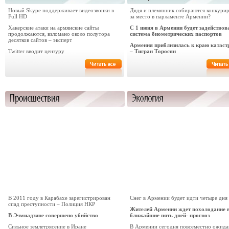
Новый Skype поддерживает видеозвонки в
Дядя и племянник собираются конкури
Full HD
за место в парламенте Армении?
Хакерские атаки на армянские сайты
С 1 июня в Армении будет задействов
продолжаются, взломано около полутора
система биометрических паспортов
десятков сайтов – эксперт
Армения приблизилась к краю катас
Twitter вводит цензуру
– Тигран Торосян
В 2011 году в Карабахе зарегистрирован
Снег в Армении будет идти четыре дня
спад преступности – Полиция НКР
Жителей Армении ждет похолодание 
В Эчмиадзине совершено убийство
ближайшие пять дней- прогноз
Сильное землетрясение в Иране
В Армении сегодня повсеместно ожида