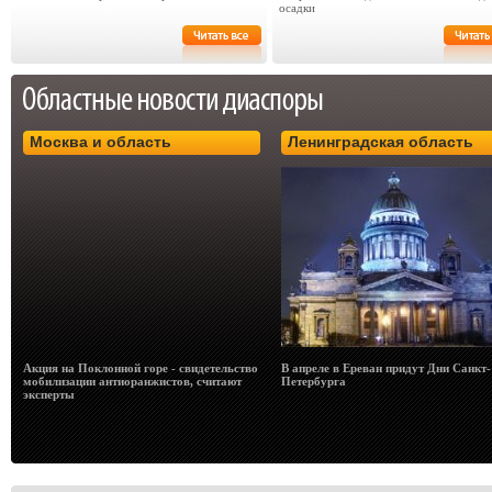
осадки
Москва и область
Ленинградская область
Акция на Поклонной горе - свидетельство
В апреле в Ереван придут Дни Санкт-
мобилизации антиоранжистов, считают
Петербурга
эксперты