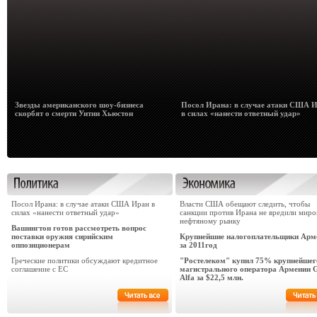
Звезды американского шоу-бизнеса
Посол Ирана: в случае атаки США 
скорбят о смерти Уитни Хьюстон
в силах «нанести ответный удар»
Посол Ирана: в случае атаки США Иран в
Власти США обещают следить, чтобы
силах «нанести ответный удар»
санкции против Ирана не вредили мир
нефтяному рынку
Вашингтон готов рассмотреть вопрос
поставки оружия сирийским
Крупнейшие налогоплательщики Арм
оппозиционерам
за 2011год
Греческие политики обсуждают кредитное
"Ростелеком" купил 75% крупнейшег
соглашение с ЕС
магистрального оператора Армении 
Alfa за $22,5 млн.