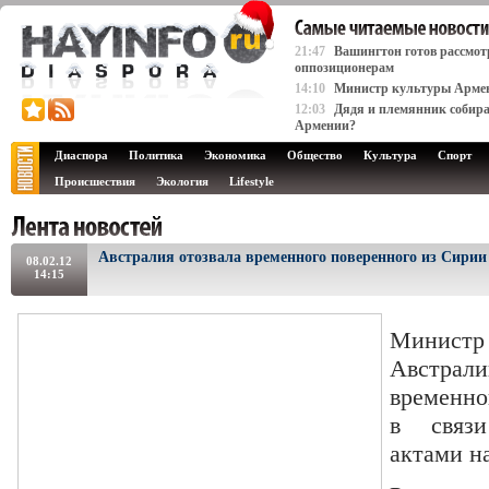
21:47
Вашингтон готов рассмот
оппозиционерам
14:10
Министр культуры Армени
12:03
Дядя и племянник собира
Армении?
Диаспора
Политика
Экономика
Общество
Культура
Спорт
Происшествия
Экология
Lifestyle
Австралия отозвала временного поверенного из Сирии
08.02.12
14:15
Минист
Австрал
временно
в связ
актами на