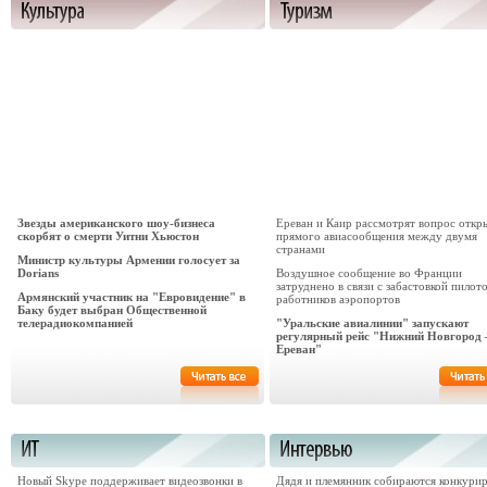
Звезды американского шоу-бизнеса
Ереван и Каир рассмотрят вопрос откр
скорбят о смерти Уитни Хьюстон
прямого авиасообщения между двумя
странами
Министр культуры Армении голосует за
Dorians
Воздушное сообщение во Франции
затруднено в связи с забастовкой пилот
Армянский участник на "Евровидение" в
работников аэропортов
Баку будет выбран Общественной
телерадиокомпанией
"Уральские авиалинии" запускают
регулярный рейс "Нижний Новгород 
Ереван"
Новый Skype поддерживает видеозвонки в
Дядя и племянник собираются конкури