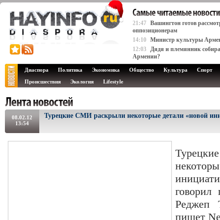
21:47
Вашингтон готов рассмот
оппозиционерам
14:10
Министр культуры Армени
12:03
Дядя и племянник собира
Армении?
Диаспора
Политика
Экономика
Общество
Культура
Спорт
Происшествия
Экология
Lifestyle
Турецкие СМИ раскрыли некоторые детали «новой ин
08.02.12
13:54
Турец
некото
инициати
говорил 
Реджеп 
пишет N