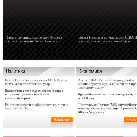
Звезды американского шоу-бизнеса
Посол Ирана: в случае атаки США 
скорбят о смерти Уитни Хьюстон
в силах «нанести ответный удар»
Посол Ирана: в случае атаки США Иран в
Власти США обещают следить, чтобы
силах «нанести ответный удар»
санкции против Ирана не вредили мир
нефтяному рынку
Вашингтон готов рассмотреть вопрос
поставки оружия сирийским
Крупнейшие налогоплательщики Арм
оппозиционерам
за 2011год
Греческие политики обсуждают кредитное
"Ростелеком" купил 75% крупнейшег
соглашение с ЕС
магистрального оператора Армении 
Alfa за $22,5 млн.