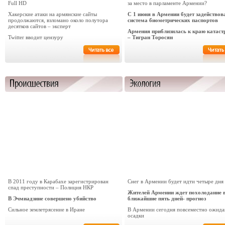
Full HD
за место в парламенте Армении?
Хакерские атаки на армянские сайты
С 1 июня в Армении будет задействов
продолжаются, взломано около полутора
система биометрических паспортов
десятков сайтов – эксперт
Армения приблизилась к краю катас
Twitter вводит цензуру
– Тигран Торосян
В 2011 году в Карабахе зарегистрирован
Снег в Армении будет идти четыре дня
спад преступности – Полиция НКР
Жителей Армении ждет похолодание 
В Эчмиадзине совершено убийство
ближайшие пять дней- прогноз
Сильное землетрясение в Иране
В Армении сегодня повсеместно ожида
осадки