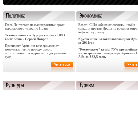
Глава Пентагона назвал вероятные сроки
Власти США обещают следить, чтобы
израильского удара по Ирану
санкции против Ирана не вредили мир
нефтяному рынку
Установленная в Турции система ПРО
бесполезна - Сергей Лавров
Крупнейшие налогоплательщики Арм
за 2011год
Президент Армении воздержался от
комментариев по поводу ареста
"Ростелеком" купил 75% крупнейшег
оппозиционного журналиста до решения
магистрального оператора Армении 
суда
Alfa за $22,5 млн.