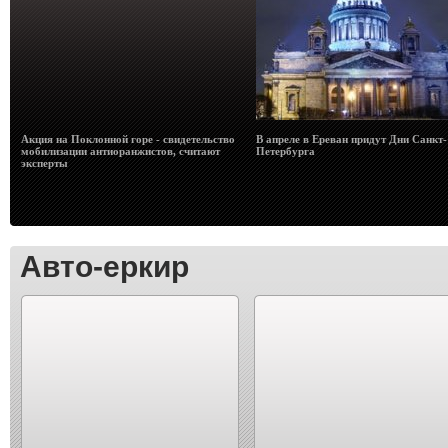
Акция на Поклонной горе - свидетельство
В апреле в Ереван придут Дни Санкт-
мобилизации антиоранжистов, считают
Петербурга
эксперты
Авто-еркир