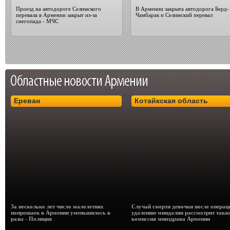
Проезд на автодороге Селимского
В Армении закрыта автодорога Берд-
перевала в Армении закрыт из-за
Чамбарак и Селимский перевал
снегопада - МЧС
Ереван
Котайкская область
За несколько лет число малолетних
Случай смерти девочки после операц
попрошаек в Армении уменьшилось в
удалению миндалин рассмотрит такж
разы - Полиция
комиссия минздрава Армении