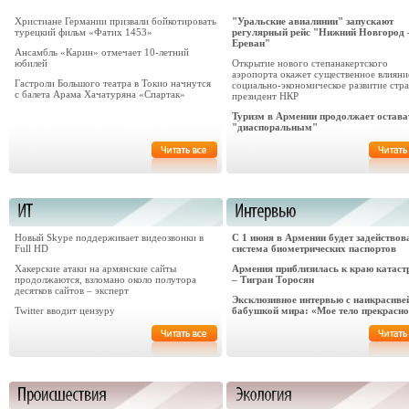
Христиане Германии призвали бойкотировать
"Уральские авиалинии" запускают
турецкий фильм «Фатих 1453»
регулярный рейс "Нижний Новгород 
Ереван"
Ансамбль «Карин» отмечает 10-летний
юбилей
Открытие нового степанакертского
аэропорта окажет существенное влияни
Гастроли Большого театра в Токио начнутся
социально-экономическое развитие стр
с балета Арама Хачатуряна «Спартак»
президент НКР
Туризм в Армении продолжает остава
"диаспоральным"
Новый Skype поддерживает видеозвонки в
С 1 июня в Армении будет задействов
Full HD
система биометрических паспортов
Хакерские атаки на армянские сайты
Армения приблизилась к краю катас
продолжаются, взломано около полутора
– Тигран Торосян
десятков сайтов – эксперт
Эксклюзивное интервью с наикрасив
Twitter вводит цензуру
бабушкой мира: «Мое тело прекрасно