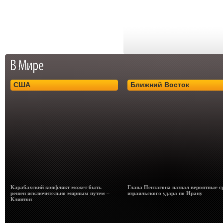
США
Ближний Восток
Карабахский конфликт может быть
Глава Пентагона назвал вероятные с
решен исключительно мирным путем –
израильского удара по Ирану
Клинтон