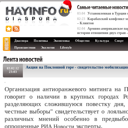
03:04
Установленная в Турции 
02:23
Карабахский конфликт м
– Клинтон
02:04
Армяно-американское пар
истории отношении двух стран 
Диаспора
Политика
Экономика
Общество
Культура
Спорт
Происшествия
Экология
Lifestyle
Акция на Поклонной горе - свидетельство мобилизаци
03.02.12
23:03
Организация антиоранжевого митинга на 
говорит о наличии в крупных городах Р
разделяющих сложившуюся повестку дня, 
честные выборы" свидетельствует о лояльн
различных мнений особенно в предвыбо
опрошенные
эксперты.
РИА Новости