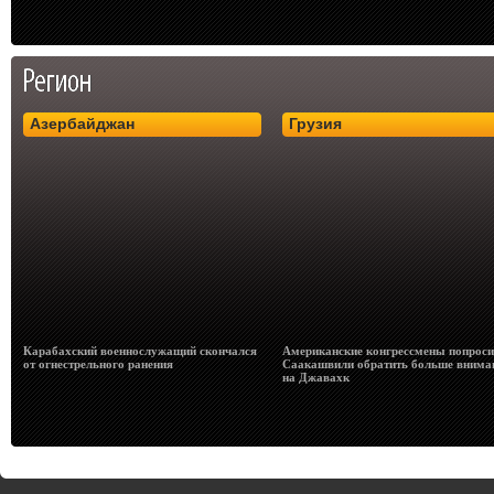
Азербайджан
Грузия
Карабахский военнослужащий скончался
Американские конгрессмены попрос
от огнестрельного ранения
Саакашвили обратить больше внима
на Джавахк