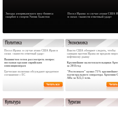
Звезды американского шоу-бизнеса
Посол Ирана: в случае атаки США 
скорбят о смерти Уитни Хьюстон
в силах «нанести ответный удар»
Посол Ирана: в случае атаки США Иран в
Власти США обещают следить, чтобы
силах «нанести ответный удар»
санкции против Ирана не вредили мир
нефтяному рынку
Вашингтон готов рассмотреть вопрос
поставки оружия сирийским
Крупнейшие налогоплательщики Арм
оппозиционерам
за 2011год
Греческие политики обсуждают кредитное
"Ростелеком" купил 75% крупнейшег
соглашение с ЕС
магистрального оператора Армении 
Alfa за $22,5 млн.