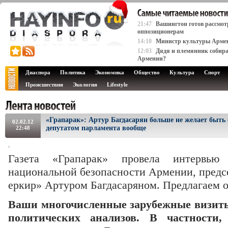
21:47
Вашингтон готов рассмот
оппозиционерам
14:10
Министр культуры Армени
12:03
Дядя и племянник собира
Армении?
Диаспора
Политика
Экономика
Общество
Культура
Спорт
Происшествия
Экология
Lifestyle
«Грапарак»: Артур Багдасарян больше не желает быть
02.02.12
депутатом парламента вообще
22:48
Газета «Грапарак» провела интервью
национальной безопасности Армении, предс
еркир» Артуром Багдасаряном. Предлагаем 
Ваши многочисленные зарубежные визиты 
политических анализов. В частности,