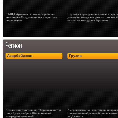
В МИД Армении состоялось рабочее
Случай смерти девочки после операц
заседание «Сотрудничества открытого
удалению миндалин рассмотрит такж
управления»
комиссия минздрава Армении
Азербайджан
Грузия
Армянский участник на "Евровидение" в
Американские конгрессмены попрос
Баку будет выбран Общественной
Саакашвили обратить больше внима
телерадиокомпанией
на Джавахк