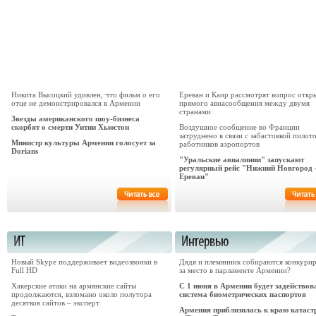
Никита Высоцкий удивлен, что фильм о его
Ереван и Каир рассмотрят вопрос откр
отце не демонстрировался в Армении
прямого авиасообщения между двумя
странами
Звезды американского шоу-бизнеса
скорбят о смерти Уитни Хьюстон
Воздушное сообщение во Франции
затруднено в связи с забастовкой пилот
Министр культуры Армении голосует за
работников аэропортов
Dorians
"Уральские авиалинии" запускают
регулярный рейс "Нижний Новгород 
Ереван"
Новый Skype поддерживает видеозвонки в
Дядя и племянник собираются конкури
Full HD
за место в парламенте Армении?
Хакерские атаки на армянские сайты
С 1 июня в Армении будет задействов
продолжаются, взломано около полутора
система биометрических паспортов
десятков сайтов – эксперт
Армения приблизилась к краю катас