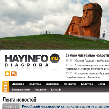
19:38
Назели Авдалян победила
17:54
Анкара отвергает резолю
призыва к Анкаре признать ген
17:35
Уголовное дело возбужде
Азербайджана в Карабахе
Диаспора
Политика
Экономика
Общество
Культура
Спорт
Происшествия
Экология
Lifestyle
Российский миллиардер купил самые дорогие апартам
21.12.11