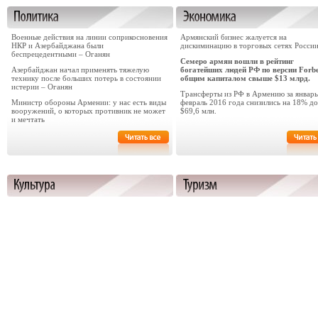
Военные действия на линии соприкосновения
Армянский бизнес жалуется на
НКР и Азербайджана были
дискиминацию в торговых сетях Росси
беспрецедентными – Оганян
Семеро армян вошли в рейтинг
Азербайджан начал применять тяжелую
богатейших людей РФ по версии Forbe
технику после больших потерь в состоянии
общим капиталом свыше $13 млрд.
истерии – Оганян
Трансферты из РФ в Армению за январь
Министр обороны Армении: у нас есть виды
февраль 2016 года снизились на 18% до
вооружений, о которых противник не может
$69,6 млн.
и мечтать