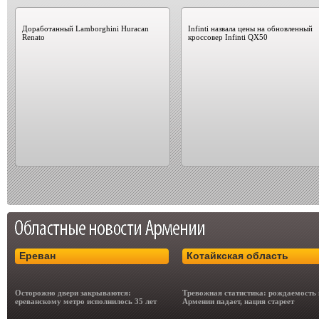
Доработанный Lamborghini Huracan
Infinti назвала цены на обновленный
Renato
кроссовер Infinti QX50
Ереван
Котайкская область
Осторожно двери закрываются:
Тревожная статистика: рождаемость 
ереванскому метро исполнилось 35 лет
Армении падает, нация стареет