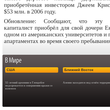
приобретённая инвестором Джеем Крис
$53 млн. в 2006 году.
Обновление: Сообщают, что эту к
капиталист приобрёл для свой дочери Е
одном из американских университетов и 
апартаментах во время своего пребывани
США
Ближний Восток
32-летний армянин в Глендейле
Алеппо находится под огнём террори
подозревается в совершении кражи со
взломом