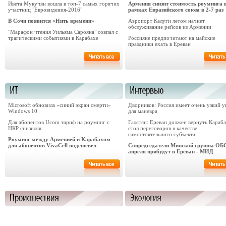
Ивета Мукучян вошла в топ-7 самых горячих
Армения снизит стоимость роуминга 
участниц "Евровидения-2016"
рамках Евразийского союза в 2-7 раз
В Сочи появится «Нить времени»
Аэропорт Калуги летом начнет
обслуживание рейсов из Армении
"Марафон чтения Уильяма Сарояна" совпал с
трагическими событиями в Карабахе
Россияне предпочитают на майские
праздники ехать в Ереван
Microsoft обновила «синий экран смерти»
Дворников: Россия имеет очень узкий у
Windows 10
для маневра
Для абонентов Ucom тариф на роуминг с
Галстян: Ереван должен вернуть Караба
НКР снизился
стол переговоров в качестве
самостоятельного субъекта
Роуминг между Арменией и Карабахом
для абонентов VivaCell подешевел
Сопредседатели Минской группы ОБ
апреля прибудут в Ереван - МИД