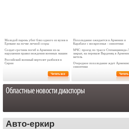
Молодой парень убит близ одного из вузов в
Похолодание ожидается в Армении и
Ереване на почве личной ссоры
Карабахе с воскресенья - синоптики
Солдат-срочник погиб в Армении из-за
МЧС: проезд по трассе Степанцминда-
нарушения правил вождения военных машин
закрыт, на перевале Варденяц в Армени
метель
Российский военный вертолет разбился в
Сирии
Очередное похолодание ждет Армению
синоптики
Авто-еркир