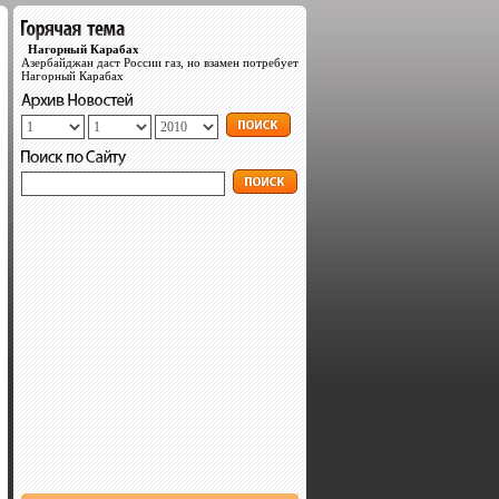
Нагорный Карабах
Азербайджан даст России газ, но взамен потребует
Нагорный Карабах