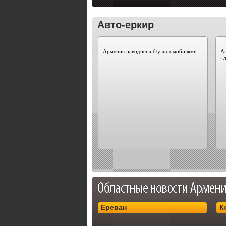
Авто-еркир
Армения наводнена б/у автомобилями
Ав
«
Ереван
К