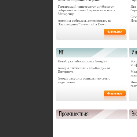
Гарвардский университет опубликует
Два
собрание сочинений армянского поэта
бере
Мецаренца
Сез
Армения собралась делегировать на
Ита
"Евровидение" System of a Down
Китай уже заблокировал Google+
Росс
кон
Хакеры отключили «Аль-Каиду» от
Интернета
Мад
кат
Google запустил социальную сеть с
видеочатом
Инт
газ