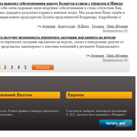
а выразил соболезнования народу Беларуси в связи с терактом в Минске
себя лично выражаю наши искренние соболезнования и слова сочувствия Вам,
ых граждан в результате взрыва в минском метро. Мы разделяем Вашу скорбь и
 направленном председателю Палаты представителей Владимиру Андрейченко и
Армения
,
Белоруссия
,
В Мире
,
Теракты
,
Овик Абрамян
Комментарии (0)
а получит возможность переносить заседания парламента на неделю
 переносить заседания парламента на неделю, сказал в понедельник депутат от
представляя законопроект о внесении изменений в регламент Национального
Армения
,
Овик Абрамян
Комментарии (0)
2
3
4
5
лижний Восток
Европа
хам Алиев принял спикера иранского
Спаситель найден: немецкая компания
ламента
C.A.C. желает восстановить «Наирит»