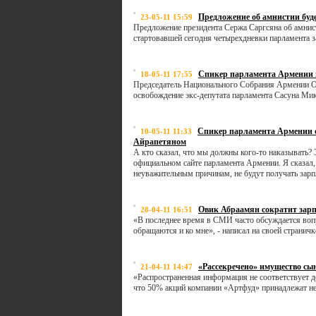
Предложение об амнистии буд
23-05-11 15:59
Предложение президента Сержа Саргсяна об амнист
стартовавшей сегодня четырехдневки парламента 
Спикер парламента Армении н
18-05-11 17:55
Председатель Национального Собрания Армении Ов
освобождение экс-депутата парламента Сасуна Мик
Спикер парламента Армении о
10-05-11 11:33
Айрапетяном
А кто сказал, что мы должны кого-то наказывать?
официальном сайте парламента Армении. Я сказал, 
неуважительным причинам, не будут получать зарп
Овик Абраамян сократит зарп
28-04-11 16:51
«В последнее время в СМИ часто обсуждается вопр
обращаются и ко мне», - написал на своей страни
«Рассекречено» имущество сы
21-04-11 14:47
«Распространенная информация не соответствует д
что 50% акций компании «Артфуд» принадлежат не