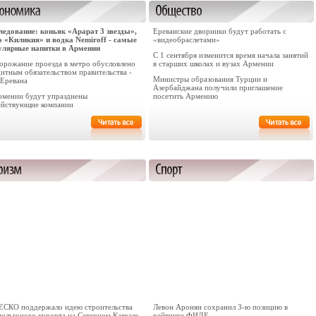
ледование: коньяк «Арарат 3 звезды»,
Ереванские дворники будут работать с
о «Киликия» и водка Nemiroff - самые
«видеобраслетами»
улярные напитки в Армении
С 1 сентября изменится время начала занятий
орожание проезда в метро обусловлено
в старших школах и вузах Армении
итным обязательством правительства -
Министры образования Турции и
 Еревана
Азербайджана получили приглашение
рмении будут упразднены
посетить Армению
ействующие компании
СКО поддержало идею строительства
Левон Аронян сохранил 3-ю позицию в
нолыжного курорта на Северном Кавказе
рейтинге ФИДЕ