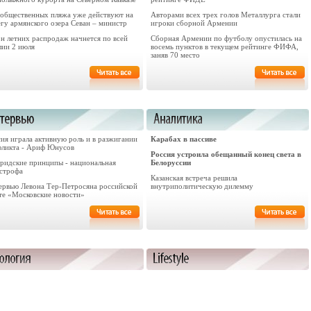
 общественных пляжа уже действуют на
Авторами всех трех голов Металлурга стали
гу армянского озера Севан – министр
игроки сборной Армении
он летних распродаж начнется по всей
Сборная Армении по футболу опустилась на
лии 2 июля
восемь пунктов в текущем рейтинге ФИФА,
заняв 70 место
ия играла активную роль и в разжигании
Карабах в пассиве
фликта - Ариф Юнусов
Россия устроила обещанный конец света в
ридские принципы - национальная
Белоруссии
астрофа
Казанская встреча решила
ервью Левона Тер-Петросяна российской
внутриполитическую дилемму
ете «Московские новости»