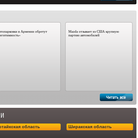
топарковки в Армении обретут
Mazda отзывает из США крупную
легитимность»
партию автомобилей
отайкская область
Ширакская область