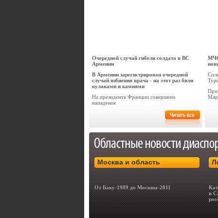
Очередной случай гибели солдата в ВС
МЧС
Армении
нов
В Армении зарегистрирован очередной
Сил
случай избиения врача - на этот раз били
Тур
кулаками и камнями
При
На президента Франции совершено
Мар
нападение
Москва и область
Л
От Баку-1989 до Москвы-2011
Кат
в С
рос