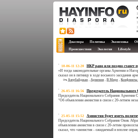
Диаспора
Политика
Экономика
О
Происшествия
Экология
Lifestyle
НКР рано или поздно станет 
10-06-11 12:20
«И тогда законодательные органы Армении и Нагор
сказал он в пятницу в ходе восьмого заседания а
Азербайджан
,
Армения
,
В Мире
,
Конфликты 
Председатель Национального
26-05-11 16:56
Председатель Национального Собрания Армении Ов
“Об объявлении амнистии в связи с 20-летием нез
Амнистия будет иметь политич
25-05-11 15:52
Председатель Национального Собрания Овик Абрам
объявлении амнистии в связи с 20-летим провозгл
сказал, что «амнистия - ожидаемый и вполне опра