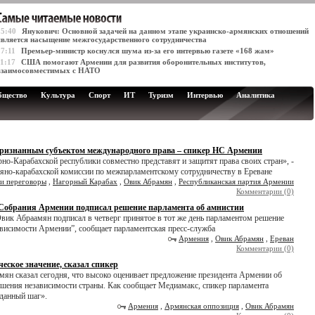
15:40
Янукович: Основной задачей на данном этапе украинско-армянских отношений
является насыщение межгосударственного сотрудничества
17:11
Премьер-министр коснулся шума из-за его интервью газете «168 жам»
11:17
США помогают Армении для развития оборонительных институтов,
взаимосовместимых с НАТО
бщество
Культура
Спорт
ИТ
Туризм
Интервью
Аналитика
признанным субъектом международного права – спикер НС Армении
но-Карабахской республики совместно представят и защитят права своих стран», -
рмяно-карабахской комиссии по межпарламентскому сотрудничеству в Ереване
и переговоры
,
Нагорный Карабах
,
Овик Абрамян
,
Республиканская партия Армении
Комментарии (0)
 Собрания Армении подписал решение парламента об амнистии
ик Абраамян подписал в четверг принятое в тот же день парламентом решение
ависимости Армении”, сообщает парламентская пресс-служба
Армения
,
Овик Абрамян
,
Ереван
Комментарии (0)
еское значение, сказал спикер
ян сказал сегодня, что высоко оценивает предложение президента Армении об
ашения независимости страны. Как сообщает Медиамакс, спикер парламента
вданный шаг».
Армения
,
Армянская оппозиция
,
Овик Абрамян