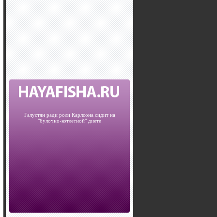
Галустян ради роли Карлсона сидит на
"булочно-котлетной" диете