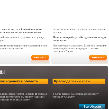
 прогнозирует в ближайшие годы
Серж Саргсян посетил общественные пляжи
ые периоды экстремальной жары
Севана
ьнейшие ливни и град затопили улицы
Начал свою работу сайт групповых скидок
ции
teambuy.am
чины распространения туляремии в селе
Протестующие активисты Facebook устроили
гаовит пока неясны
«сеанс публичного поцелуя» на глазах
полиции в Грузии
енинградская область
Краснодарский край
оликос Всех Армян Гарегин II открыл
В Сочи снесли памятник армянскому
анкт-Петербурге выставку «Армяно-
генералу Озаняну
сийские духовные связи»