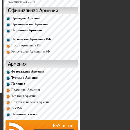
HAYINFO.RU on Facebook
Президент Армении
Правительство Армении
Парламент Армении
Посольство Армении в РФ
Посол Армении в РФ
Консульство Армении в РФ
Фотогалерея Армении
Туризм в Армении
Полезное
Праздники Армении
Тел.коды Армении
Почтовые индексы Армении
E-VISA
Полезные ссылки