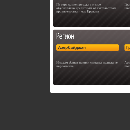
Подорожание проезда в метро
Гра
обусловлено кредитным обязательством
июл
правительства - мэр Еревана
Азербайджан
Г
Ильхам Алиев принял спикера иранского
Арм
парламента
выд