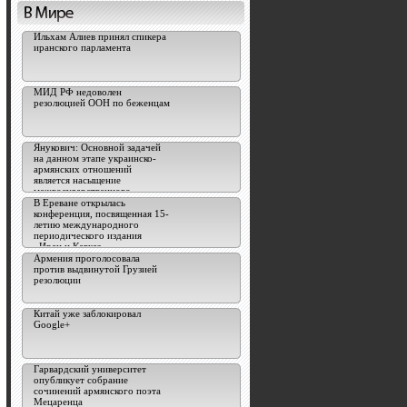
Ильхам Алиев принял спикера
иранского парламента
МИД РФ недоволен
резолюцией ООН по беженцам
Янукович: Основной задачей
на данном этапе украинско-
армянских отношений
является насыщение
межгосударственного
сотрудничества
В Ереване открылась
конференция, посвященная 15-
летию международного
периодического издания
«Иран и Кавказ»
Армения проголосовала
против выдвинутой Грузией
резолюции
Китай уже заблокировал
Google+
Гарвардский университет
опубликует собрание
сочинений армянского поэта
Мецаренца