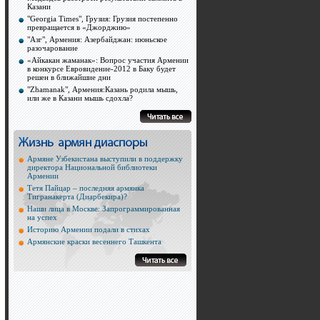
Казани
"Georgia Times", Грузия: Грузия постепенно
превращается в «Джорджию»
"Азг", Армения: Азербайджан: июньское
разочарование
«Айкакан жаманак»: Вопрос участия Армении
в конкурсе Евровидение-2012 в Баку будет
решен в ближайшие дни
"Zhamanak", Армения:Казань родила мышь,
или же в Казани мышь сдохла?
Армяне Узбекистана выступили в поддержку
директора Национальной библиотеки
Армении
Тетя Пайцар – последняя армянка
Тигранакерта (Диарбекира)?
Наши лица в Москве: Запрограммированная
на успех
Историю Армении подали в стихах
Армянские краски весеннего Ташкента