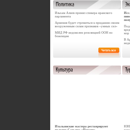
Ильхам Алиев принял спикера иранского
Исс
парламента
пив
поп
Армения будет стремиться к приданию своим
вооруженным силам признаков «умных сил»
Под
кред
МИД РФ недоволен резолюцией ООН по
мэр
беженцам
В А
нед
Итальянские мастера реставрируют
ЮНЕ
полотно Сарьяна «Персия»
гор