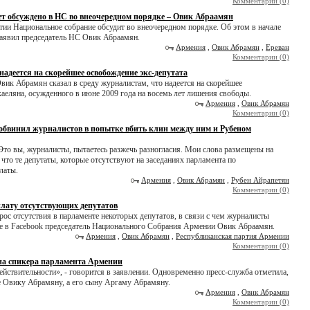
Комментарии (0)
ет обсуждено в НС во внеочередном порядке – Овик Абраамян
ии Национальное собрание обсудит во внеочередном порядке. Об этом в начале
заявил председатель НС Овик Абраамян.
Армения
,
Овик Абрамян
,
Ереван
Комментарии (0)
адеется на скорейшее освобождение экс-депутата
ик Абрамян сказал в среду журналистам, что надеется на скорейшее
аеляна, осужденного в июне 2009 года на восемь лет лишения свободы.
Армения
,
Овик Абрамян
Комментарии (0)
бвинил журналистов в попытке вбить клин между ним и Рубеном
 Это вы, журналисты, пытаетесь разжечь разногласия. Мои слова размещены на
что те депутаты, которые отсутствуют на заседаниях парламента по
латы.
Армения
,
Овик Абрамян
,
Рубен Айрапетян
Комментарии (0)
лату отсутствующих депутатов
ос отсутствия в парламенте некоторых депутатов, в связи с чем журналисты
чке в Facebook председатель Национального Собрания Армении Овик Абраамян.
Армения
,
Овик Абрамян
,
Республиканская партия Армении
Комментарии (0)
на спикера парламента Армении
ействительности», - говорится в заявлении. Одновременно пресс-служба отметила,
 Овику Абрамяну, а его сыну Аргаму Абрамяну.
Армения
,
Овик Абрамян
Комментарии (0)