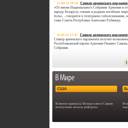
Спикер армянского парламент
12-04-11 19:54
«От имени Национального Собрания Армении и от 
народу Беларуси, семьям и родным погибших мирн
боль», - говорится в телеграмме соболезнования,
главе Совета Республики Анатолию Рубинову.
Спикер армянского парламент
11-04-11 17:41
Спикер армянского парламента получит возможность
Республиканской партии Армении Ованнес Саакян, 
Собрания.
1
США
Б
Клинтон призвала Белоруссию и Сирию
Иль
немедленно начать реформы
пар