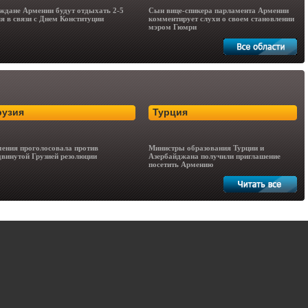
ждане Армении будут отдыхать 2-5
Сын вице-спикера парламента Армении
я в связи с Днем Конституции
комментирует слухи о своем становлении
мэром Гюмри
рузия
Турция
ения проголосовала против
Министры образования Турции и
винутой Грузией резолюции
Азербайджана получили приглашение
посетить Армению