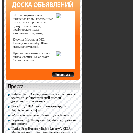
3d трехмерные полы,
наливные полы, прозрачные
полы, полы с рисунком,
декоративные полы,
графические полы,
напольные покрытия,
Клоуны Москва и МО,
Тамада на свадьбу. Шоу
мыльных пузырей.
Профессиональная фото и
видео-съемка. Love-story.
Съемка клипов.
Independent: Ахмадинежад может лишиться
власти из-за "политической смерти"
доверенного советника
"Stratfor", США: Россия контролирует
Карабахский конфликт
«Айкакан жаманак»: Консенсус в Конгрессе
Tageszeitung: Нагорный Карабах: прорыва не
произошло
"Radio Free Europe / Radio Liberty", США:
Медведев расстроен результатами саммита в