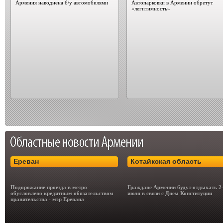
Армения наводнена б/у автомобилями
Автопарковки в Армении обретут
«легитимность»
Ереван
Котайкская область
Подорожание проезда в метро
Граждане Армении будут отдыхать 2
обусловлено кредитным обязательством
июля в связи с Днем Конституции
правительства - мэр Еревана