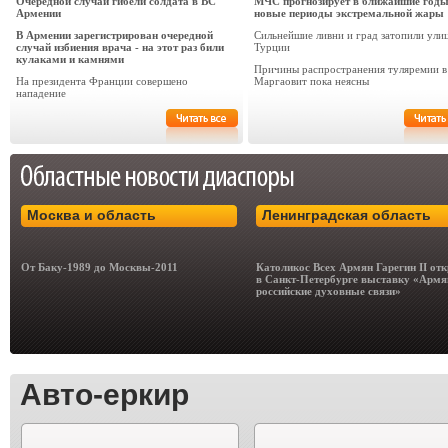
Очередной случай гибели солдата в ВС
МЧС прогнозирует в ближайшие год
Армении
новые периоды экстремальной жары
В Армении зарегистрирован очередной
Сильнейшие ливни и град затопили ули
случай избиения врача - на этот раз били
Турции
кулаками и камнями
Причины распространения туляремии в
На президента Франции совершено
Маргаовит пока неясны
нападение
Москва и область
Ленинградская область
От Баку-1989 до Москвы-2011
Католикос Всех Армян Гарегин II от
в Санкт-Петербурге выставку «Армя
российские духовные связи»
Авто-еркир