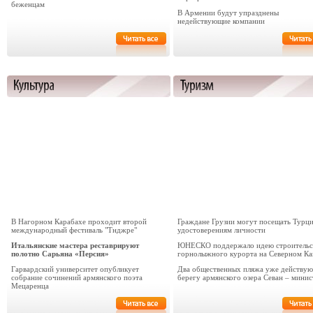
беженцам
В Армении будут упразднены
недействующие компании
В Нагорном Карабахе проходит второй
Граждане Грузии могут посещать Турц
международный фестиваль "Тнджре"
удостоверениям личности
Итальянские мастера реставрируют
ЮНЕСКО поддержало идею строительс
полотно Сарьяна «Персия»
горнолыжного курорта на Северном Ка
Гарвардский университет опубликует
Два общественных пляжа уже действую
собрание сочинений армянского поэта
берегу армянского озера Севан – минис
Мецаренца