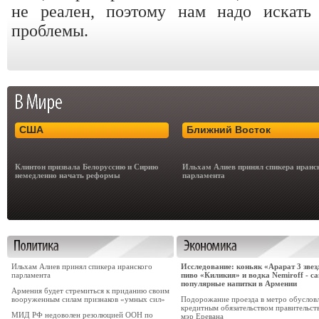
не реален, поэтому нам надо искать
проблемы.
США
Ближний Восток
Клинтон призвала Белоруссию и Сирию
Ильхам Алиев принял спикера иранс
немедленно начать реформы
парламента
Ильхам Алиев принял спикера иранского
Исследование: коньяк «Арарат 3 звез
парламента
пиво «Киликия» и водка Nemiroff - с
популярные напитки в Армении
Армения будет стремиться к приданию своим
вооруженным силам признаков «умных сил»
Подорожание проезда в метро обуслов
кредитным обязательством правительств
МИД РФ недоволен резолюцией ООН по
мэр Еревана