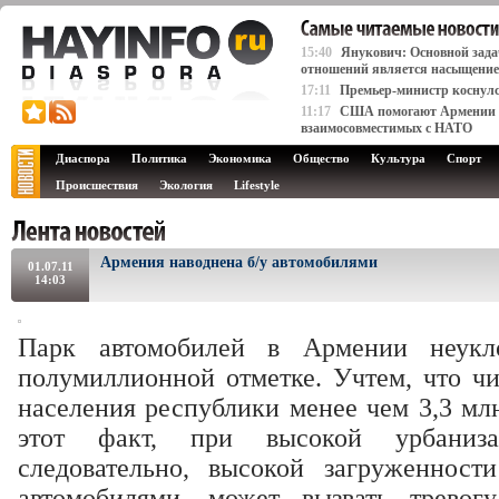
15:40
Янукович: Основной зада
отношений является насыщение 
17:11
Премьер-министр коснулся
11:17
США помогают Армении д
взаимосовместимых с НАТО
Диаспора
Политика
Экономика
Общество
Культура
Спорт
Происшествия
Экология
Lifestyle
Армения наводнена б/у автомобилями
01.07.11
14:03
Парк автомобилей в Армении неукл
полумиллионной отметке. Учтем, что чи
населения республики менее чем 3,3 млн
этот факт, при высокой урбаниза
следовательно, высокой загруженност
автомобилями, может вызвать тревог