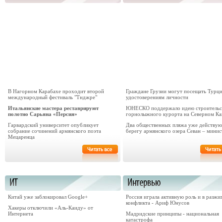
В Нагорном Карабахе проходит второй
Граждане Грузии могут посещать Турц
международный фестиваль "Тнджре"
удостоверениям личности
Итальянские мастера реставрируют
ЮНЕСКО поддержало идею строительс
полотно Сарьяна «Персия»
горнолыжного курорта на Северном Ка
Гарвардский университет опубликует
Два общественных пляжа уже действую
собрание сочинений армянского поэта
берегу армянского озера Севан – минис
Мецаренца
Китай уже заблокировал Google+
Россия играла активную роль и в разжи
конфликта - Ариф Юнусов
Хакеры отключили «Аль-Каиду» от
Интернета
Мадридские принципы - национальная
катастрофа