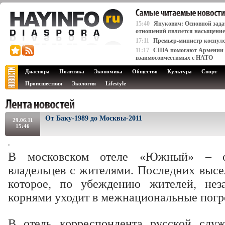
15:40
Янукович: Основной зада
отношений является насыщение 
17:11
Премьер-министр коснулся
11:17
США помогают Армении д
взаимосовместимых с НАТО
Диаспора
Политика
Экономика
Общество
Культура
Спорт
Происшествия
Экология
Lifestyle
От Баку-1989 до Москвы-2011
29.06.11
15:46
В московском отеле «Южный» – об
владельцев с жителями. Последних высе
которое, по убеждению жителей, нез
корнями уходит в межнациональные погро
В отель корреспондента русской слу