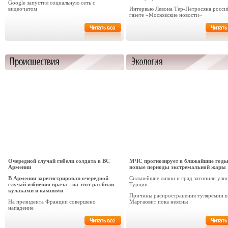
Google запустил социальную сеть с
видеочатом
Интервью Левона Тер-Петросяна росси
газете «Московские новости»
Очередной случай гибели солдата в ВС
МЧС прогнозирует в ближайшие год
Армении
новые периоды экстремальной жары
В Армении зарегистрирован очередной
Сильнейшие ливни и град затопили ули
случай избиения врача - на этот раз били
Турции
кулаками и камнями
Причины распространения туляремии в
На президента Франции совершено
Маргаовит пока неясны
нападение