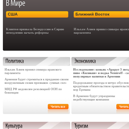
США
Ближний Восток
Клинтон призвала Белоруссию и Сирию
Ильхам Алиев принял спикера иранс
немедленно начать реформы
парламента
Ильхам Алиев принял спикера иранского
Исследование: коньяк «Арарат 3 звез
парламента
пиво «Киликия» и водка Nemiroff - с
популярные напитки в Армении
Армения будет стремиться к приданию своим
вооруженным силам признаков «умных сил»
Подорожание проезда в метро обуслов
кредитным обязательством правительств
МИД РФ недоволен резолюцией ООН по
мэр Еревана
беженцам
В Армении будут упразднены
недействующие компании