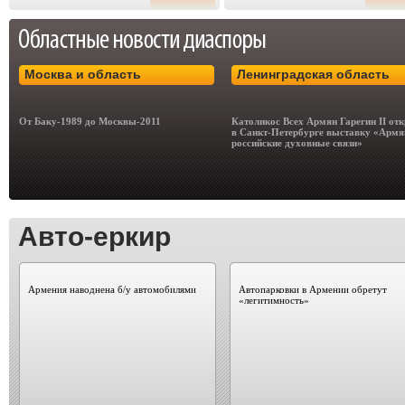
Москва и область
Ленинградская область
От Баку-1989 до Москвы-2011
Католикос Всех Армян Гарегин II от
в Санкт-Петербурге выставку «Армя
российские духовные связи»
Авто-еркир
Армения наводнена б/у автомобилями
Автопарковки в Армении обретут
«легитимность»