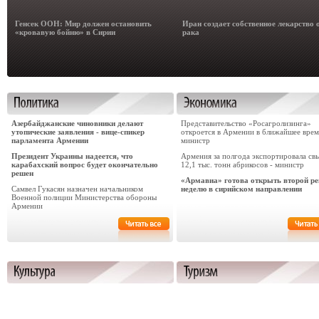
Генсек ООН: Мир должен остановить
Иран создает собственное лекарство 
«кровавую бойню» в Сирии
рака
Азербайджанские чиновники делают
Представительство «Росагролизинга»
утопические заявления - вице-спикер
откроется в Армении в ближайшее врем
парламента Армении
министр
Президент Украины надеется, что
Армения за полгода экспортировала св
карабахский вопрос будет окончательно
12,1 тыс. тонн абрикосов - министр
решен
«Армавиа» готова открыть второй ре
Самвел Гукасян назначен начальником
неделю в сирийском направлении
Военной полиции Министерства обороны
Армении