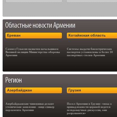
Ереван
Котайкская область
Самвел Гукасян назначен начальником
Системы выдачи биометрических
Военной полиции Министерства обороны
паспортов установлены в более 10
Армении
паспортных столов Армении
Азербайджан
Грузия
Азербайджанские чиновники делают
Посол Армении в Грузии: «пока о
утопические заявления - вице-спикер
принадлежности церквей ведется
парламента Армении
псевдонаучная дискуссия, они
разрушаются»