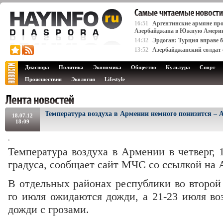
16:51
Аргентинские армяне про
Азербайджана в Южную Амери
14:32
Эрдоган: Турция вправе 
13:52
Азербайджанский солдат 
Диаспора
Политика
Экономика
Общество
Культура
Спорт
Происшествия
Экология
Lifestyle
Температура воздуха в Армении немного понизится –
18.07.12
18:09
Температура воздуха в Армении в четверг, 
градуса, сообщает сайт МЧС со ссылкой на
В отдельных районах республики во второй 
го июля ожидаются дожди, а 21-23 июля в
дожди с грозами.