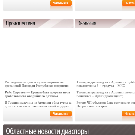
Расследование дела о взрыве шариков на
Температура воздуха в Армении с суб
ереванской Площади Республики завершено
повысится на 3-4 градуса – МЧС
Рейс Саратов — Ереван был прерван из-за
Температура воздуха в Армении немно
сработавшего аварийного датчика
понизится – Армгидрометцентр
В Турции мужчина из Армении убил турка за
Режим ЧП объявлен близ греческого го
домогательства в отношении своей подруги
Патры из-за пожаров