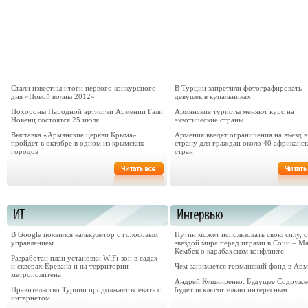
Стали известны итоги первого конкурсного
В Турции запретили фотографировать
дня «Новой волны 2012»
девушек в купальниках
Похороны Народной артистки Армении Гали
Армянские туристы меняют курс на
Новенц состоятся 25 июля
экзотические страны
Выставка «Армянские церкви Крыма»
Армения введет ограничения на въезд в
пройдет в октябре в одном из крымских
страну для граждан около 40 африканс
городов
стран
В Google появился калькулятор с голосовым
Путин может использовать свою силу, с
управлением
звездой мира перед играми в Сочи – М
Кембек o карабахском конфликте
Разработан план установки WiFi-зон в садах
и скверах Еревана и на территории
Чем занимается германский фонд в Ар
метрополитена
Андрей Кушниренко: Будущее Содруже
Правительство Турции продолжает воевать с
будет исключительно интересным
интернетом