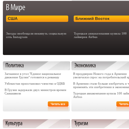
США
Ближний Восток
Звезды пообещали покинуть социальную
Турецкая авиакомпания купила 100
сеть Instagram
лайнеров Airbus
Загнанное в угол "Единое национальное
В преддверии Нового года в Армении
движение Грузии" готовится к реваншу
увеличился спрос на потребительский к
Узбекистан приостановил членство в ОДКБ
В Армении стали больше изобретать и 
применять эти изобретении в экономик
В Грузии задержали двух министров времен
Саакашвили
Турецкая авиакомпания купила 100 лай
Airbus