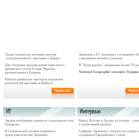
Турки подписали петицию против
Армения и ЕС подпишут соглашение об
«альтернативной» выставки в Дании
упрощении визового режима
Два сборника произведений известного
В "Домодедово" задержаны более 70 ре
армянского поэта Егише Чаренца
National Geographic опозорил Турцию
презентованы в Ереване
Работы армянских мастеров поражают
посетителей выставки в Бейруте
Звезды пообещали покинуть социальную сеть
Вывод России и Грузии из тупика – сл
Instagram
и длительный процесс
В Силиконовой долине открылось
Сафарян: Армения с интересом следит з
представительство Армении
созданием Евразийского союза