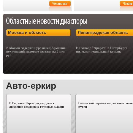
Москва и область
Ленинградская область
В Москве задержан уроженец Армении,
На заводе "Арарат" в Петербурге
похитивший меховые изделия на 3 млн
изымают подпольный коньяк
руб.
Авто-еркир
В Верхнем Ларсе регулируется
Селимский перевал закрыт из-за силь
движение армянских грузовых машин
пурги