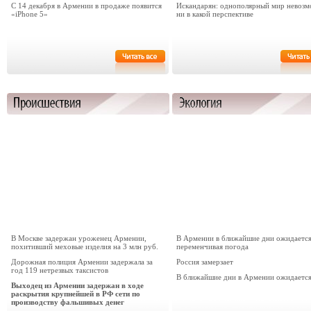
С 14 декабря в Армении в продаже появится
Искандарян: однополярный мир невоз
«iPhone 5»
ни в какой перспективе
В Москве задержан уроженец Армении,
В Армении в ближайшие дни ожидаетс
похитивший меховые изделия на 3 млн руб.
переменчивая погода
Дорожная полиция Армении задержала за
Россия замерзает
год 119 нетрезвых таксистов
В ближайшие дни в Армении ожидается
Выходец из Армении задержан в ходе
раскрытия крупнейшей в РФ сети по
производству фальшивых денег