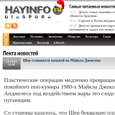
12:52
Десять самых знаковых сп
«Новости-Армения»
10:55
Саргсян и Путин обсудил
18:16
Депутат армянского парл
пытавшемуся задать ему вопрос
Диаспора
Политика
Экономика
Общество
Культура
Спорт
Происшествия
Экология
Lifestyle
Шер становится похожей на Майкла Джексона
13.12.12
14:48
Пластические операции медленно превраща
покойного поп-кумира 1980-х Майкла Джексо
Анджелеса под воздействием жары это сходс
пугающим.
Со стороны казалось, что Шер буквально пл