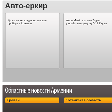
Авто-еркир
Курсы по эковождению впервые
Aston Martin и ателье Zagato
пройдут в Армении
разработали суперкар V12 Zagato
Ереван
Котайкская область