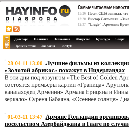
15:26
Посол США заявила, что
15:20
Виктор Согомонян: «Зака
12:37
"Lragir", Армения: Кром
Диаспора
Политика
Экономика
Общество
Культура
Спорт
Происшествия
Экология
Lifestyle
Лучшие фильмы из коллекци
28-04-11 13:00
«Золотой абрикос» покажут в Нидерландах
В эти дни под лозунгом «The Best of Golden Apri
состоятся премьеры картин «Граница» Арутюна
канатаходец Армении» Армана Ерицяна и Инны 
зеркало» Сурена Бабаяна, «Осеннее солнце» Ди
Армяне Голландии организов
01-03-11 13:47
посольством Азербайджана в Гааге по случ