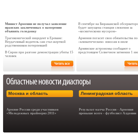
Минюст Армении не получал заявление
В сентябре на Бюраканской обсерватор
иранских заключенных о намерении
будет запущена станция слежения за
объявить голодовку
«космическоми мусором»
Трагикомический инцидент в Ереване:
Армения погасит свои обязательства по
Неудачливый водитель сам стал жертвой
«климатическим» взносам в июле
родственников потерпевшей
Армянские астрономы сообщают о
В Сирии при разгоне демонстрации убиты 15
предстоящем Солнечном затмении 1 ию
человек
Москва и область
Ленинградская область
Армяне России среди участников
Результат матча Россия - Армения
«Молодежных праймериз 2011»
превыше всего - футболист Алдонин