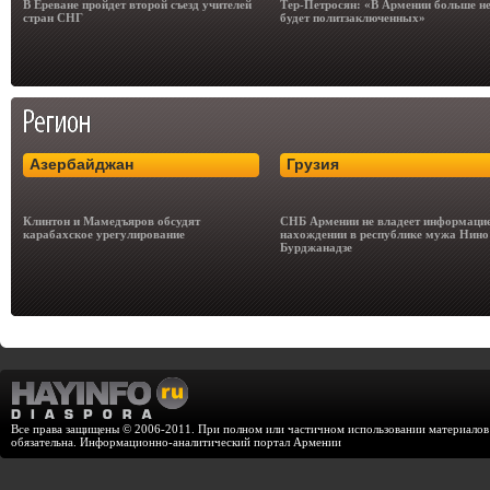
В Ереване пройдет второй съезд учителей
Тер-Петросян: «В Армении больше н
стран СНГ
будет политзаключенных»
Азербайджан
Грузия
Клинтон и Мамедъяров обсудят
СНБ Армении не владеет информацие
карабахское урегулирование
нахождении в республике мужа Нино
Бурджанадзе
Все права защищены © 2006-2011. При полном или частичном использовании материалов с
обязательна. Информационно-аналитический портал Армении