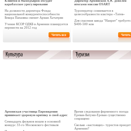
Клинтон и Мамедъяров обсудят
Директор Армянской АЭС доволен
карабахское урегулирование
итогами миссии OSART
На должности директора Фонда
Туроператор сомневается в
национальной конкурентоспособности
целесообразности кластера «Татев»
Бекора Папазяна сменит Арман Хачатрян
Для cпасения завода “Наирит” требуетс
Учение КСОР ОДКБ в Армении планируется
$400-500 млн
перенести на 2012 год
Армянская участница Евровидения
Время следования фирменного поезда
принимает здоровую критику в свой адрес
Ереван-Батуми-Ереван существенно
сокращено
Семнадцать фильмов вошли в основной
конкурс 33-го Московского фестиваля
Сколько «настоящих» туристов приедет
Армению?