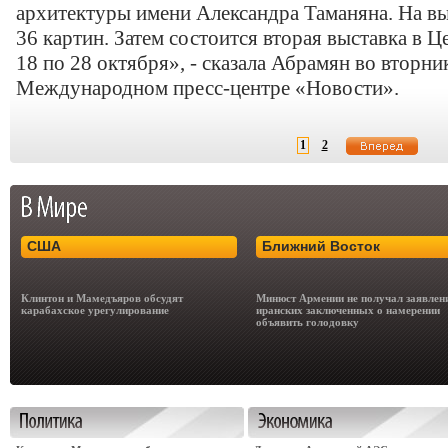
архитектуры имени Александра Таманяна. На вы
36 картин. Затем состоится вторая выставка в Ц
18 по 28 октября», - сказала Абрамян во вторни
Международном пресс-центре «Новости».
1
2
США
Ближний Восток
Клинтон и Мамедъяров обсудят
Минюст Армении не получал заявлен
карабахское урегулирование
иранских заключенных о намерении
объявить голодовку