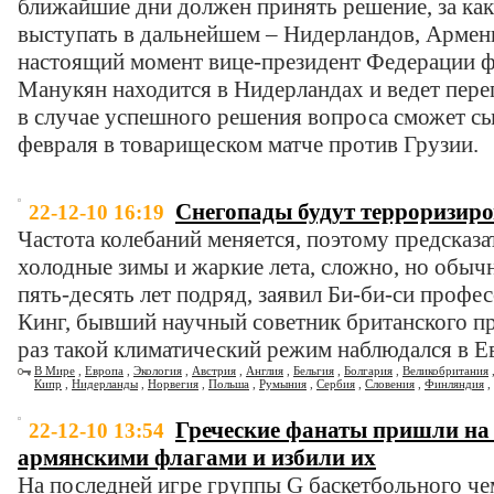
ближайшие дни должен принять решение, за ка
выступать в дальнейшем – Нидерландов, Армен
настоящий момент вице-президент Федерации 
Манукян находится в Нидерландах и ведет пере
в случае успешного решения вопроса сможет с
февраля в товарищеском матче против Грузии.
Снегопады будут терроризиро
22-12-10 16:19
Частота колебаний меняется, поэтому предсказат
холодные зимы и жаркие лета, сложно, но обы
пять-десять лет подряд, заявил Би-би-си профе
Кинг, бывший научный советник британского п
раз такой климатический режим наблюдался в Ев
В Мире
,
Европа
,
Экология
,
Австрия
,
Англия
,
Бельгия
,
Болгария
,
Великобритания
Кипр
,
Нидерланды
,
Норвегия
,
Польша
,
Румыния
,
Сербия
,
Словения
,
Финляндия
,
Греческие фанаты пришли на 
22-12-10 13:54
армянскими флагами и избили их
На последней игре группы G баскетбольного ч