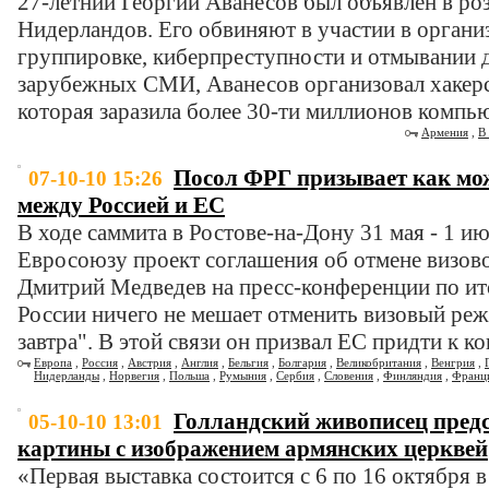
27-летний Георгий Аванесов был объявлен в ро
Нидерландов. Его обвиняют в участии в орган
группировке, киберпреступности и отмывании 
зарубежных СМИ, Аванесов организовал хакер
которая заразила более 30-ти миллионов компь
Армения
,
В
Посол ФРГ призывает как мож
07-10-10 15:26
между Россией и ЕС
В ходе саммита в Ростове-на-Дону 31 мая - 1 и
Евросоюзу проект соглашения об отмене визов
Дмитрий Медведев на пресс-конференции по ито
России ничего не мешает отменить визовый ре
завтра". В этой связи он призвал ЕС придти к к
Европа
,
Россия
,
Австрия
,
Англия
,
Бельгия
,
Болгария
,
Великобритания
,
Венгрия
,
Нидерланды
,
Норвегия
,
Польша
,
Румыния
,
Сербия
,
Словения
,
Финляндия
,
Франц
Голландский живописец предс
05-10-10 13:01
картины с изображением армянских церквей
«Первая выставка состоится с 6 по 16 октября в