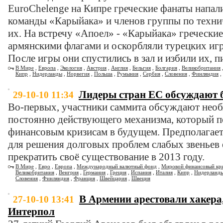
EuroChelenge на Кипре греческие фанаты напал
команды «Карыйака» и членов группы по техни
их. На встречу «Апоел» - «Карыйака» гречески
армянскими флагами и оскорбляли турецких игр
После игры они спустились в зал и избили их, 
В Мире
,
Европа
,
Экология
,
Австрия
,
Англия
,
Бельгия
,
Болгария
,
Великобритания
Кипр
,
Нидерланды
,
Норвегия
,
Польша
,
Румыния
,
Сербия
,
Словения
,
Финляндия
,
Лидеры стран ЕС обсуждают
29-10-10 11:34
Во-первых, участники саммита обсуждают необ
постоянно действующего механизма, который п
финансовым кризисам в будущем. Предполагает
для решения долговых проблем слабых звеньев
прекратить своё существование в 2013 году.
В Мире
,
Евро
,
Европа
,
Международный валютный фонд
,
Мировой финансовый кр
Великобритания
,
Венгрия
,
Германия
,
Греция
,
Испания
,
Италия
,
Кипр
,
Нидерланд
Словения
,
Финляндия
,
Франция
,
Швейцария
,
Швеция
В Армении арестовали хакера
27-10-10 13:41
Интерпол