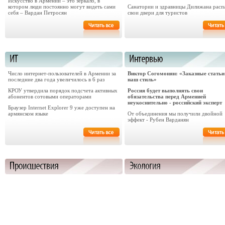
Искусство в Армении – это зеркало, в
котором люди постоянно могут видеть сами
Санатории и здравницы Дилижана расп
себя – Вардан Петросян
свои двери для туристов
Число интернет-пользователей в Армении за
Виктор Согомонян: «Заказные статьи 
последние два года увеличилось в 6 раз
наш стиль»
КРОУ утвердила порядок подсчета активных
Россия будет выполнять свои
абонентов сотовыми операторами
обязательства перед Арменией
неукоснительно - российский эксперт
Браузер Internet Explorer 9 уже доступен на
армянском языке
От объединения мы получили двойной
эффект - Рубен Варданян