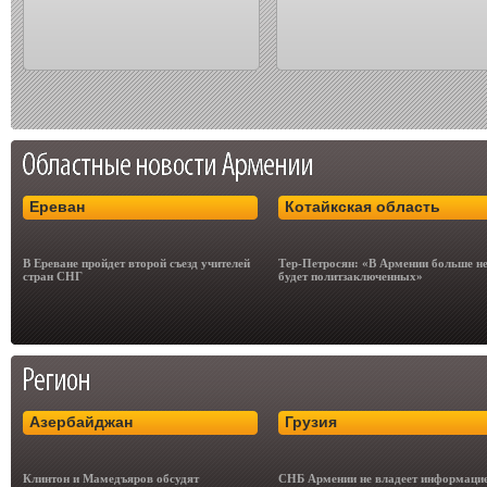
Ереван
Котайкская область
В Ереване пройдет второй съезд учителей
Тер-Петросян: «В Армении больше н
стран СНГ
будет политзаключенных»
Азербайджан
Грузия
Клинтон и Мамедъяров обсудят
СНБ Армении не владеет информацие