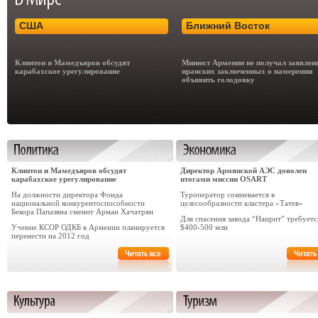
США
Ближний Восток
Клинтон и Мамедъяров обсудят
Минюст Армении не получал заявлен
карабахское урегулирование
иранских заключенных о намерении
объявить голодовку
Клинтон и Мамедъяров обсудят
Директор Армянской АЭС доволен
карабахское урегулирование
итогами миссии OSART
На должности директора Фонда
Туроператор сомневается в
национальной конкурентоспособности
целесообразности кластера «Татев»
Бекора Папазяна сменит Арман Хачатрян
Для cпасения завода “Наирит” требуетс
Учение КСОР ОДКБ в Армении планируется
$400-500 млн
перенести на 2012 год