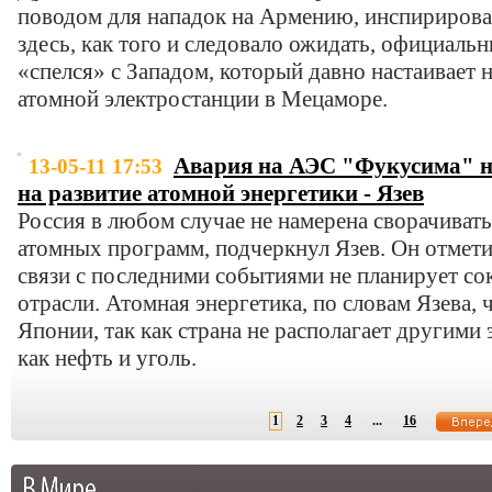
поводом для нападок на Армению, инспириров
здесь, как того и следовало ожидать, официал
«спелся» с Западом, который давно настаивает
атомной электростанции в Мецаморе.
Авария на АЭС "Фукусима" н
13-05-11 17:53
на развитие атомной энергетики - Язев
Россия в любом случае не намерена сворачиват
атомных программ, подчеркнул Язев. Он отмети
связи с последними событиями не планирует со
отрасли. Атомная энергетика, по словам Язева,
Японии, так как страна не располагает другими
как нефть и уголь.
1
2
3
4
...
16