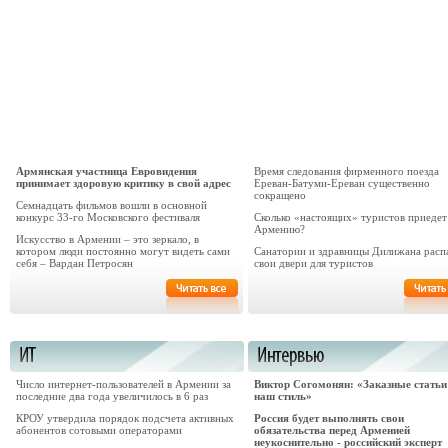
Армянская участница Евровидения
Время следования фирменного поезда
принимает здоровую критику в свой адрес
Ереван-Батуми-Ереван существенно
сокращено
Семнадцать фильмов вошли в основной
конкурс 33-го Московского фестиваля
Сколько «настоящих» туристов приедет
Армению?
Искусство в Армении – это зеркало, в
котором люди постоянно могут видеть сами
Санатории и здравницы Дилижана расп
себя – Вардан Петросян
свои двери для туристов
Число интернет-пользователей в Армении за
Виктор Согомонян: «Заказные статьи 
последние два года увеличилось в 6 раз
наш стиль»
КРОУ утвердила порядок подсчета активных
Россия будет выполнять свои
абонентов сотовыми операторами
обязательства перед Арменией
неукоснительно - российский эксперт