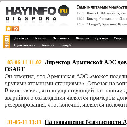
15:26
Посол США заявила, что
15:20
Виктор Согомонян: «Зака
12:37
"Lragir", Армения: Кром
Диаспора
Политика
Экономика
Общество
Культура
Спорт
Происшествия
Экология
Lifestyle
Директор Армянской АЭС дов
03-06-11 11:02
OSART
Он отметил, что Армянская АЭС «может подели
другими атомными станциями». Отвечая на воп
Вамос заявил, что «существующий на станции д
аварийного охлаждения является примером доп
резервирования, что, конечно, является полож
На повышение безопасности А
31-05-11 13:11