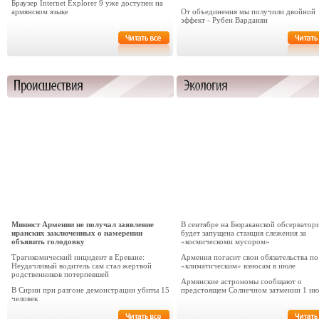
Браузер Internet Explorer 9 уже доступен на
армянском языке
От объединения мы получили двойной
эффект - Рубен Варданян
Минюст Армении не получал заявление
В сентябре на Бюраканской обсерватор
иранских заключенных о намерении
будет запущена станция слежения за
объявить голодовку
«космическоми мусором»
Трагикомический инцидент в Ереване:
Армения погасит свои обязательства по
Неудачливый водитель сам стал жертвой
«климатическим» взносам в июле
родственников потерпевшей
Армянские астрономы сообщают о
В Сирии при разгоне демонстрации убиты 15
предстоящем Солнечном затмении 1 ию
человек