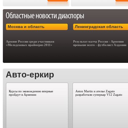
Москва и область
Ленинградская область
Армяне России среди участников
Результат матча Россия - Армения
«Молодежных праймериз 2011»
превыше всего - футболист Алдонин
Авто-еркир
Курсы по эковождению впервые
Aston Martin и ателье Zagato
пройдут в Армении
разработали суперкар V12 Zagato