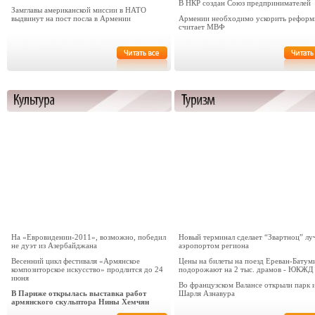
В НКР создан Союз предпринимателей
Замглавы американской миссии в НАТО
выдвинут на пост посла в Армении
Армении необходимо ускорить реформ
считает МВФ
На «Евровидении-2011», возможно, победил
Новый терминал сделает “Звартноц” л
не дуэт из Азербайджана
аэропортом региона
Весенний цикл фестиваля «Армянское
Цены на билеты на поезд Ереван-Батум
композиторское искусство» продлится до 24
подорожают на 2 тыс. драмов - ЮКЖД
июня
Во французском Валансе открыли парк 
В Париже открылась выставка работ
Шарля Азнавура
армянского скульптора Нины Хемчян