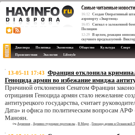
16:12
Создан Оперативный штаб
аэропорту «Звартноц»
16:05
Сигнал о заложенной бомб
Полицию
12:29
В целом, реакция оппози
скучного предсказуемой- Викто
Диаспора
Политика
Экономика
Общество
Культура
Спорт
Происшествия
Экология
Lifestyle
Франция отклонила кримина
13-05-11 17:43
Геноцида армян во избежание имиджа антиту
Причиной отклонения Сенатом Франции законо
отрицания Геноцида армян стало нежелание соз
антитурецкого государства, считает руководит
Дата» и офиса по политическим вопросам АР
Маноян.
Армения
,
Армяно-турецкие протоколы
,
В Мире
,
Геноцид армян в Османской 