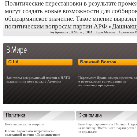
Политические перестановки в результате про
могут создать новые возможности для лоббиро
общеармянское значение. Такое мнение выразил 
политическим вопросам партии АРФ «Дашнакц
Армения
,
В Мире
,
США
,
Киро Маноян
,
Армянская 
США
Ближний Восток
Замглавы американской миссии в НАТО
Парламент Ирана намерен решить в
выдвинут на пост посла в Армении
о возможности голосования по
импичменту президенту
Цена черкесского вопроса
Глава Европарламента в Тбилиси: Наде
на политику "Восточного партнерства" 
Послы Евросоюза встретились с
не оправдали
делегацией партии «Дашнакцутюн»