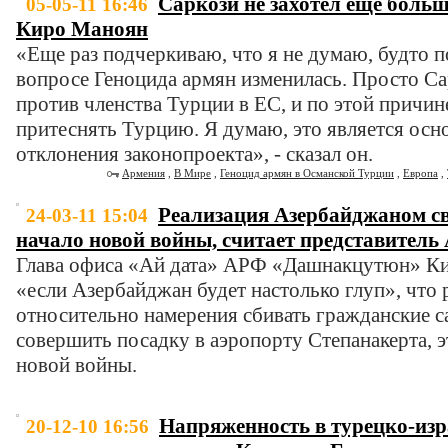
Саркози не захотел еще боль
05-05-11 16:46
Киро Маноян
«Еще раз подчеркиваю, что я не думаю, будто 
вопросе Геноцида армян изменилась. Просто Са
против членства Турции в ЕС, и по этой причин
притеснять Турцию. Я думаю, это является ос
отклонения законопроекта», - сказал он.
Армения
,
В Мире
,
Геноцид армян в Османской Турции
,
Европа
,
Реализация Азербайджаном сво
24-03-11 15:04
начало новой войны, считает представител
Глава офиса «Ай дата» АРФ «Дашнакцутюн» Ки
«если Азербайджан будет настолько глуп», что 
относительно намерения сбивать гражданские 
совершить посадку в аэропорту Степанакерта, э
новой войны.
Напряженность в турецко-из
20-12-10 16:56