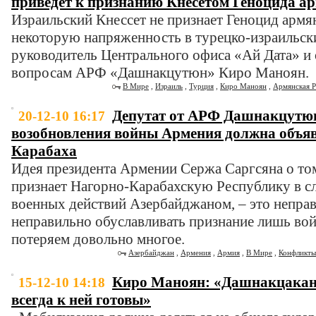
приведет к признанию Кнесетом Геноцида а
Израильский Кнессет не признает Геноцид армя
некоторую напряженность в турецко-израильск
руководитель Центрального офиса «Ай Дата» и
вопросам АРФ «Дашнакцутюн» Киро Маноян.
В Мире
,
Израиль
,
Турция
,
Киро Маноян
,
Армянская 
Депутат от АРФ Дашнакцутюн
20-12-10 16:17
возобновления войны Армения должна объяв
Карабаха
Идея президента Армении Сержа Саргсяна о то
признает Нагорно-Карабахскую Республику в с
военных действий Азербайджаном, – это непра
неправильно обуславливать признание лишь войн
потеряем довольно многое.
Азербайджан
,
Армения
,
Армия
,
В Мире
,
Конфликты
Киро Маноян: «Дашнакцаканы
15-12-10 14:18
всегда к ней готовы»