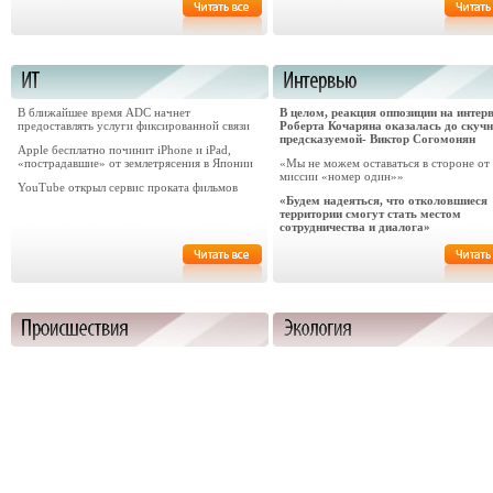
В ближайшее время ADC начнет
В целом, реакция оппозиции на интер
предоставлять услуги фиксированной связи
Роберта Кочаряна оказалась до скуч
предсказуемой- Виктор Согомонян
Apple бесплатно починит iPhone и iPad,
«пострадавшие» от землетрясения в Японии
«Мы не можем оставаться в стороне от
миссии «номер один»»
YouTube открыл сервис проката фильмов
«Будем надеяться, что отколовшиеся
территории смогут стать местом
сотрудничества и диалога»