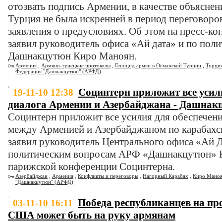
отозвать подпись Армении, в качестве объяснени
Турция не была искренней в период переговоров
заявления о предусловиях. Об этом на пресс-к
заявил руководитель офиса «Ай дата» и по по
Дашнакцутюн Киро Маноян.
Армения
,
Армяно-турецкие протоколы
,
Геноцид армян в Османской Турции
,
Турци
Федерация "Дашнакцутюн" (АРФД)
Социнтерн приложит все усил
19-11-10 12:38
диалога Армении и Азербайджана - Дашнак
Социнтерн приложит все усилия для обеспечен
между Арменией и Азербайджаном по карабахс
заявил руководитель Центрального офиса «Ай Д
политическим вопросам АРФ «Дашнакцутюн» 
парижской конференции Социнтерна.
Азербайджан
,
Армения
,
Конфликты и переговоры
,
Нагорный Карабах
,
Киро Мано
"Дашнакцутюн" (АРФД)
Победа республиканцев на п
03-11-10 16:11
США может быть на руку армянам