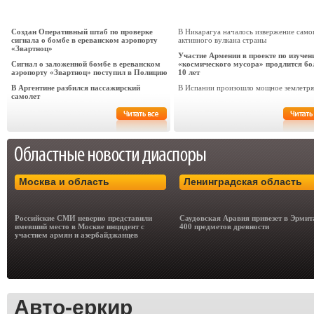
Создан Оперативный штаб по проверке
В Никарагуа началось извержение само
сигнала о бомбе в ереванском аэропорту
активного вулкана страны
«Звартноц»
Участие Армении в проекте по изучен
Сигнал о заложенной бомбе в ереванском
«космического мусора» продлится бо
аэропорту «Звартноц» поступил в Полицию
10 лет
В Аргентине разбился пассажирский
В Испании произошло мощное землетря
самолет
Москва и область
Ленинградская область
Российские СМИ неверно представили
Саудовская Аравия привезет в Эрми
имевший место в Москве инцидент с
400 предметов древности
участием армян и азербайджанцев
Авто-еркир