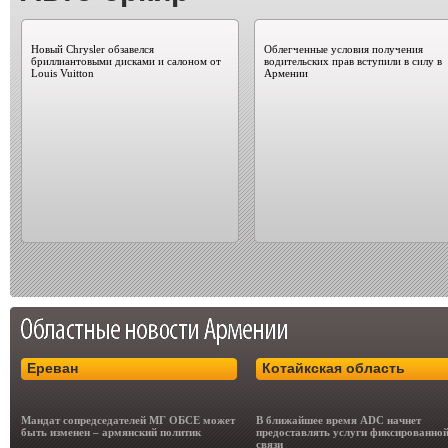
Новый Chrysler обзавелся
Облегченные условия получения
бриллиантовыми дисками и салоном от
водительских прав вступили в силу в
Louis Vuitton
Армении
Ереван
Котайкская область
Мандат сопредседателей МГ ОБСЕ может
В ближайшее время ADC начнет
быть изменен – армянский политик
предоставлять услуги фиксированно
связи