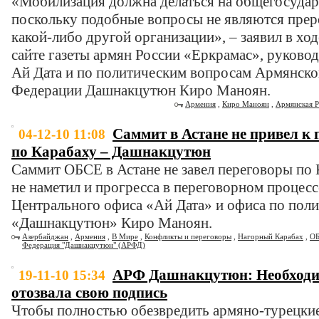
«Мобилизация должна делаться на общегосудар
поскольку подобные вопросы не являются прер
какой-либо другой организации», – заявил в хо
сайте газеты армян России «Еркрамас», руково
Ай Дата и по политическим вопросам Армянск
Федерации Дашнакцутюн Киро Маноян.
Армения
,
Киро Маноян
,
Армянская 
Саммит в Астане не привел к 
04-12-10 11:08
по Карабаху – Дашнакцутюн
Саммит ОБСЕ в Астане не завел переговоры по 
не наметил и прогресса в переговорном процессе
Центрального офиса «Ай Дата» и офиса по по
«Дашнакцутюн» Киро Маноян.
Азербайджан
,
Армения
,
В Мире
,
Конфликты и переговоры
,
Нагорный Карабах
,
О
Федерация "Дашнакцутюн" (АРФД)
АРФ Дашнакцутюн: Необходи
19-11-10 15:34
отозвала свою подпись
Чтобы полностью обезвредить армяно-турецки