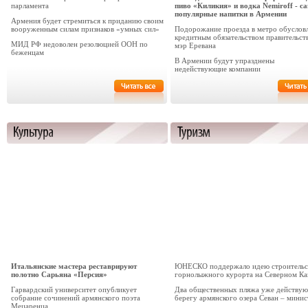
парламента
пиво «Киликия» и водка Nemiroff - с
популярные напитки в Армении
Армения будет стремиться к приданию своим
вооруженным силам признаков «умных сил»
Подорожание проезда в метро обуслов
кредитным обязательством правительств
МИД РФ недоволен резолюцией ООН по
мэр Еревана
беженцам
В Армении будут упразднены
недействующие компании
Итальянские мастера реставрируют
ЮНЕСКО поддержало идею строительс
полотно Сарьяна «Персия»
горнолыжного курорта на Северном Ка
Гарвардский университет опубликует
Два общественных пляжа уже действую
собрание сочинений армянского поэта
берегу армянского озера Севан – минис
Мецаренца