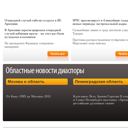
Очередной случай гибели солдата в ВС
МЧС прогнозирует в ближайшие год
Армении
новые периоды экстремальной жары
В Армении зарегистрирован очередной
Сильнейшие ливни и град затопили ули
случай избиения врача - на этот раз били
Турции
кулаками и камнями
Причины распространения туляремии в
На президента Франции совершено
Маргаовит пока неясны
нападение
Москва и область
Ленинградская область
От Баку-1989 до Москвы-2011
Католикос Всех Армян Гарегин II от
в Санкт-Петербурге выставку «Армя
российские духовные связи»