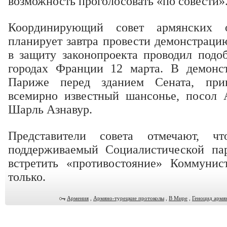
возможность проголосовать «по совести»
Координирующий совет армянских 
планирует завтра провести демонстраци
в защиту законопроекта проводил подо
городах Франции 12 марта. В демонст
Париже перед зданием Сената, при
всемирно известный шансонье, посол
Шарль Азнавур.
Представители совета отмечают, чт
поддерживаемый Социалистической па
встретить «противостояние» Коммунис
только.
Армения
,
Армяно-турецкие протоколы
,
В Мире
,
Геноцид армя