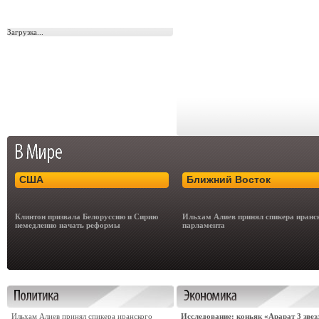
Загрузка...
США
Ближний Восток
Клинтон призвала Белоруссию и Сирию
Ильхам Алиев принял спикера иранс
немедленно начать реформы
парламента
Ильхам Алиев принял спикера иранского
Исследование: коньяк «Арарат 3 звез