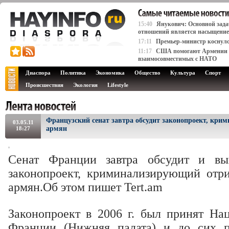
15:40
Янукович: Основной зада
отношений является насыщение 
17:11
Премьер-министр коснулся
11:17
США помогают Армении д
взаимосовместимых с НАТО
Диаспора
Политика
Экономика
Общество
Культура
Спорт
Происшествия
Экология
Lifestyle
Французский сенат завтра обсудит законопроект, кр
03.05.11
армян
18:27
Сенат Франции завтра обсудит и вы
законопроект, криминализирующий отр
армян.Об этом пишет Tert.am
Законопроект в 2006 г. был принят Н
Франции (Нижняя палата) и до сих 