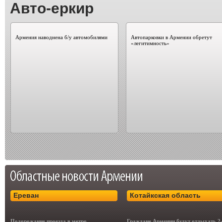
Авто-еркир
Армения наводнена б/у автомобилями
Автопарковки в Армении обретут
«легитимность»
Ереван
Котайкская область
Подорожание проезда в метро
Граждане Армении будут отдыхать 2