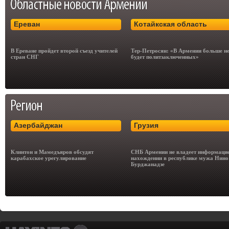
Ереван
Котайкская область
В Ереване пройдет второй съезд учителей
Тер-Петросян: «В Армении больше н
стран СНГ
будет политзаключенных»
Азербайджан
Грузия
Клинтон и Мамедъяров обсудят
СНБ Армении не владеет информацие
карабахское урегулирование
нахождении в республике мужа Нино
Бурджанадзе