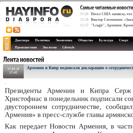
15:26
Посол США заявила, что
15:20
Виктор Согомонян: «Зака
12:37
"Lragir", Армения: Кром
Диаспора
Политика
Экономика
Общество
Культура
Спорт
Происшествия
Экология
Lifestyle
Армения и Кипр подписали декларацию о сотрудничес
17.01.11
17:45
Президенты Армении и Кипра Серж
Христофиас в понедельник подписали со
двустороннем сотрудничестве, сообщил
Армения» в пресс-службе главы армянско
Как передает Новости Армения, в частн