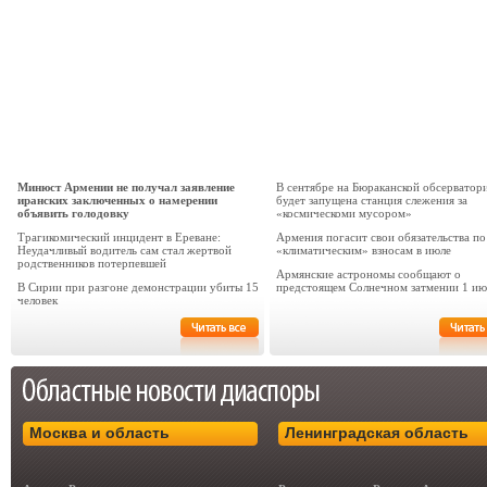
Минюст Армении не получал заявление
В сентябре на Бюраканской обсерватор
иранских заключенных о намерении
будет запущена станция слежения за
объявить голодовку
«космическоми мусором»
Трагикомический инцидент в Ереване:
Армения погасит свои обязательства по
Неудачливый водитель сам стал жертвой
«климатическим» взносам в июле
родственников потерпевшей
Армянские астрономы сообщают о
В Сирии при разгоне демонстрации убиты 15
предстоящем Солнечном затмении 1 ию
человек
Москва и область
Ленинградская область