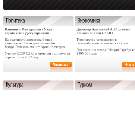
Клинтон и Мамедъяров обсудят
Директор Армянской АЭС доволен
карабахское урегулирование
итогами миссии OSART
На должности директора Фонда
Туроператор сомневается в
национальной конкурентоспособности
целесообразности кластера «Татев»
Бекора Папазяна сменит Арман Хачатрян
Для cпасения завода “Наирит” требуетс
Учение КСОР ОДКБ в Армении планируется
$400-500 млн
перенести на 2012 год