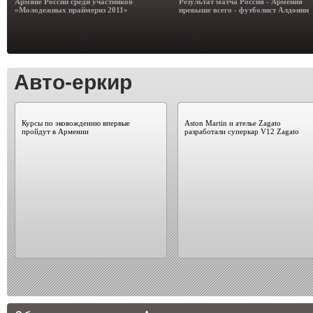
Армяне России среди участников
Результат матча Россия - Армения
«Молодежных праймериз 2011»
превыше всего - футболист Алдонин
Авто-еркир
Курсы по эковождению впервые
Aston Martin и ателье Zagato
пройдут в Армении
разработали суперкар V12 Zagato