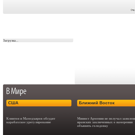
Загрузка...
США
Ближний Восток
Клинтон и Мамедъяров обсудят
Минюст Армении не получал заявлен
карабахское урегулирование
иранских заключенных о намерении
объявить голодовку