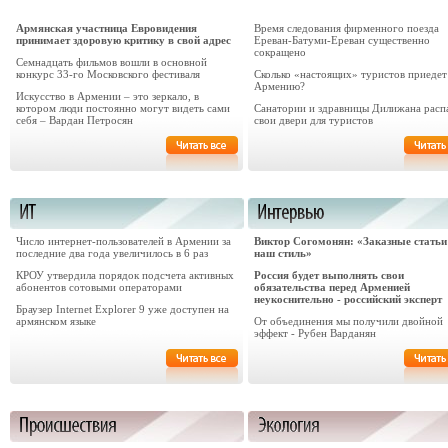
Армянская участница Евровидения
Время следования фирменного поезда
принимает здоровую критику в свой адрес
Ереван-Батуми-Ереван существенно
сокращено
Семнадцать фильмов вошли в основной
конкурс 33-го Московского фестиваля
Сколько «настоящих» туристов приедет
Армению?
Искусство в Армении – это зеркало, в
котором люди постоянно могут видеть сами
Санатории и здравницы Дилижана расп
себя – Вардан Петросян
свои двери для туристов
Число интернет-пользователей в Армении за
Виктор Согомонян: «Заказные статьи 
последние два года увеличилось в 6 раз
наш стиль»
КРОУ утвердила порядок подсчета активных
Россия будет выполнять свои
абонентов сотовыми операторами
обязательства перед Арменией
неукоснительно - российский эксперт
Браузер Internet Explorer 9 уже доступен на
армянском языке
От объединения мы получили двойной
эффект - Рубен Варданян