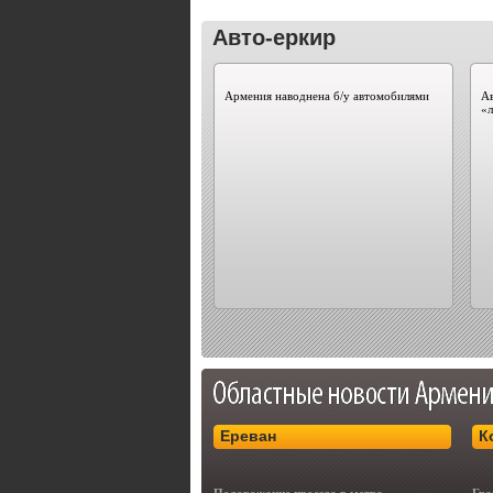
Авто-еркир
Армения наводнена б/у автомобилями
Ав
«
Ереван
К