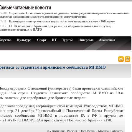
15:40
Янукович: Основной задачей на данном этапе украинско-армянских отношений
является насыщение межгосударственного сотрудничества
17:11
Премьер-министр коснулся шума из-за его интервью газете «168 жам»
11:17
США помогают Армении для развития оборонительных институтов,
взаимосовместимых с НАТО
бщество
Культура
Спорт
ИТ
Туризм
Интервью
Аналитика
третился со студентами армянского сообщества МГИМО
Международных Отношений (университет) были проведены олимпийские
анды 35-и стран. Студенты армянского сообщества МГИМО из 19-и
ь золотых, две серебряные, две бронзовые медали.
 одержали победу над азербайджанской командой. Руководством МГИМО
ких игр. 21 декабря Чрезвычайный и Полномочный Посол Республики
рмянского сообщества МГИМО в посольстве РА в РФ и вручил им
и в HAYINFO DIASPORA в пресс службе Посольство Армении в РФ.
Армения
,
Россия
,
Олег Есаян
,
Москва и область