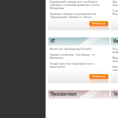
Гарвардский университет опубликует
Два
собрание сочинений армянского поэта
бере
Мецаренца
Сез
Армения собралась делегировать на
Ита
"Евровидение" System of a Down
Китай уже заблокировал Google+
Росс
кон
Хакеры отключили «Аль-Каиду» от
Интернета
Мад
кат
Google запустил социальную сеть с
видеочатом
Инт
газ