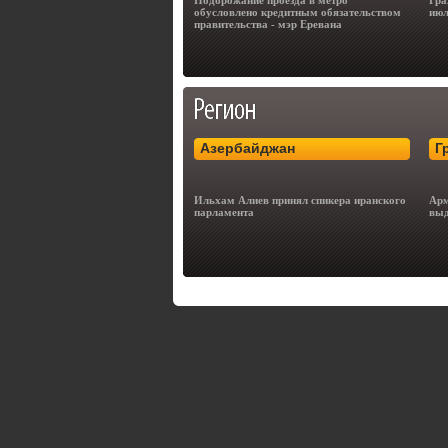
Подорожание проезда в метро
Гра
обусловлено кредитным обязательством
июл
правительства - мэр Еревана
Азербайджан
Г
Ильхам Алиев принял спикера иранского
Арм
парламента
выд