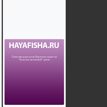
Галустян ради роли Карлсона сидит на
"булочно-котлетной" диете