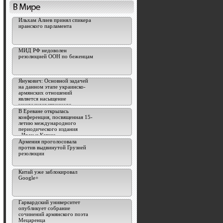
Ильхам Алиев принял спикера
иранского парламента
МИД РФ недоволен
резолюцией ООН по беженцам
Янукович: Основной задачей
на данном этапе украинско-
армянских отношений
является насыщение
межгосударственного
сотрудничества
В Ереване открылась
конференция, посвященная 15-
летию международного
периодического издания
«Иран и Кавказ»
Армения проголосовала
против выдвинутой Грузией
резолюции
Китай уже заблокировал
Google+
Гарвардский университет
опубликует собрание
сочинений армянского поэта
Мецаренца