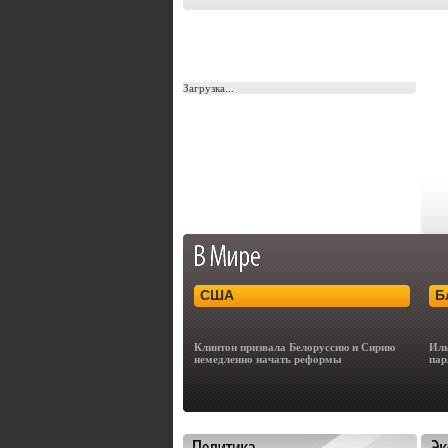
Загрузка...
США
Б
Клинтон призвала Белоруссию и Сирию
Иль
немедленно начать реформы
пар