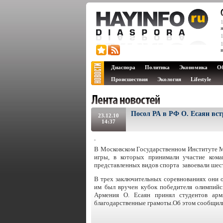
Диаспора
Политика
Экономика
О
Происшествия
Экология
Lifestyle
Посол РА в РФ О. Есаян вс
23.12.10
14:37
В Московском Государственном Институте 
игры, в которых принимали участие ком
представленных видов спорта завоевали шест
В трех заключительных соревнованиях они
им был вручен кубок победителя олимпийс
Армения О. Есаян принял студентов а
благодарственные грамоты.Об этом сообщил