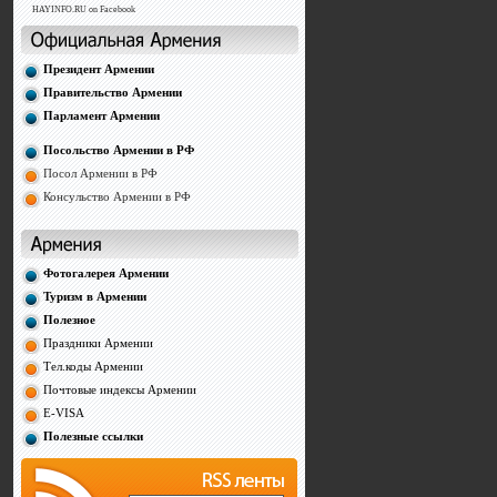
HAYINFO.RU on Facebook
Президент Армении
Правительство Армении
Парламент Армении
Посольство Армении в РФ
Посол Армении в РФ
Консульство Армении в РФ
Фотогалерея Армении
Туризм в Армении
Полезное
Праздники Армении
Тел.коды Армении
Почтовые индексы Армении
E-VISA
Полезные ссылки