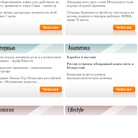
 общественных пляжа уже действуют на
Авторами всех трех голов Металлурга стали
гу армянского озера Севан – министр
игроки сборной Армении
он летних распродаж начнется по всей
Сборная Армении по футболу опустилась на
лии 2 июля
восемь пунктов в текущем рейтинге ФИФА,
заняв 70 место
ия играла активную роль и в разжигании
Карабах в пассиве
фликта - Ариф Юнусов
Россия устроила обещанный конец света в
ридские принципы - национальная
Белоруссии
астрофа
Казанская встреча решила
ервью Левона Тер-Петросяна российской
внутриполитическую дилемму
ете «Московские новости»