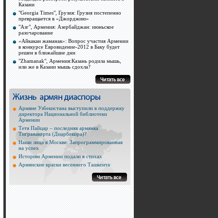
Казани
"Georgia Times", Грузия: Грузия постепенно
превращается в «Джорджию»
"Азг", Армения: Азербайджан: июньское
разочарование
«Айкакан жаманак»: Вопрос участия Армении
в конкурсе Евровидение-2012 в Баку будет
решен в ближайшие дни
"Zhamanak", Армения:Казань родила мышь,
или же в Казани мышь сдохла?
Армяне Узбекистана выступили в поддержку
директора Национальной библиотеки
Армении
Тетя Пайцар – последняя армянка
Тигранакерта (Диарбекира)?
Наши лица в Москве: Запрограммированная
на успех
Историю Армении подали в стихах
Армянские краски весеннего Ташкента