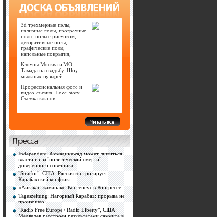
3d трехмерные полы,
наливные полы, прозрачные
полы, полы с рисунком,
декоративные полы,
графические полы,
напольные покрытия,
Клоуны Москва и МО,
Тамада на свадьбу. Шоу
мыльных пузырей.
Профессиональная фото и
видео-съемка. Love-story.
Съемка клипов.
Independent: Ахмадинежад может лишиться
власти из-за "политической смерти"
доверенного советника
"Stratfor", США: Россия контролирует
Карабахский конфликт
«Айкакан жаманак»: Консенсус в Конгрессе
Tageszeitung: Нагорный Карабах: прорыва не
произошло
"Radio Free Europe / Radio Liberty", США:
Медведев расстроен результатами саммита в