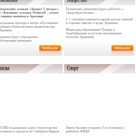
ледование: коньяк «Арарат 3 звезды»,
Ереванские дворники будут работать с
о «Киликия» и водка Nemiroff - самые
«видеобраслетами»
улярные напитки в Армении
С 1 сентября изменится время начала занятий
орожание проезда в метро обусловлено
в старших школах и вузах Армении
итным обязательством правительства -
Министры образования Турции и
 Еревана
Азербайджана получили приглашение
рмении будут упразднены
посетить Армению
ействующие компании
СКО поддержало идею строительства
Левон Аронян сохранил 3-ю позицию в
нолыжного курорта на Северном Кавказе
рейтинге ФИДЕ