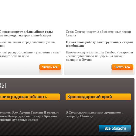
 прогнозирует в ближайшие годы
Серж Саргсян посетил общественные пляжи
ые периоды экстремальной жары
Севана
ьнейшие ливни и град затопили улицы
Начал свою работу сайт групповых скидок
ции
teambuy.am
чины распространения туляремии в селе
Протестующие активисты Facebook устроили
гаовит пока неясны
«сеанс публичного поцелуя» на глазах
полиции в Грузии
енинградская область
Краснодарский край
оликос Всех Армян Гарегин II открыл
В Сочи снесли памятник армянскому
анкт-Петербурге выставку «Армяно-
генералу Озаняну
сийские духовные связи»