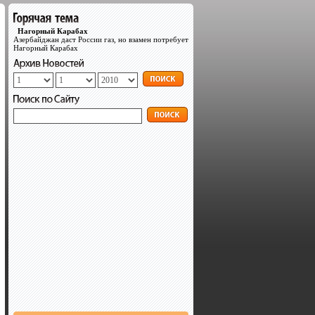
Нагорный Карабах
Азербайджан даст России газ, но взамен потребует
Нагорный Карабах