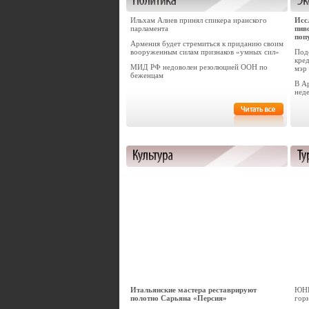
Ильхам Алиев принял спикера иранского
Исс
парламента
пив
поп
Армения будет стремиться к приданию своим
вооруженным силам признаков «умных сил»
Под
кред
МИД РФ недоволен резолюцией ООН по
мэр
беженцам
В А
нед
Итальянские мастера реставрируют
ЮНЕ
полотно Сарьяна «Персия»
гор