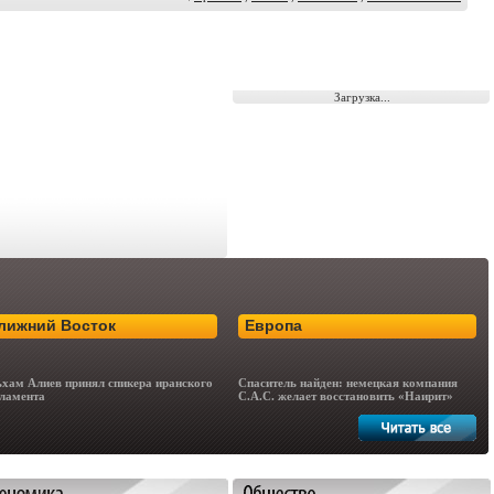
Загрузка...
лижний Восток
Европа
хам Алиев принял спикера иранского
Спаситель найден: немецкая компания
ламента
C.A.C. желает восстановить «Наирит»