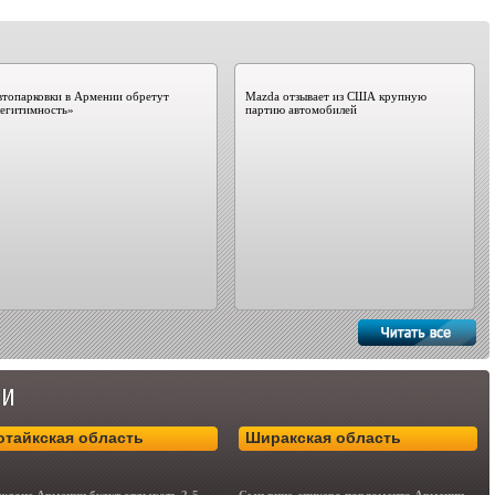
топарковки в Армении обретут
Mazda отзывает из США крупную
легитимность»
партию автомобилей
отайкская область
Ширакская область