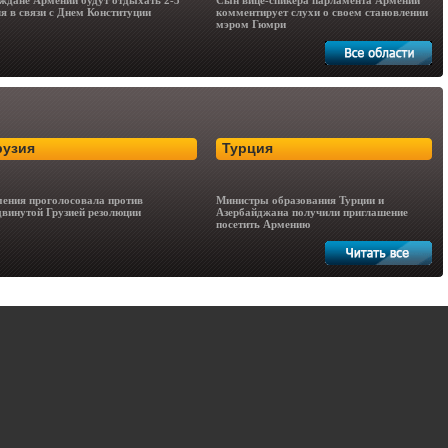
ждане Армении будут отдыхать 2-5
Сын вице-спикера парламента Армении
я в связи с Днем Конституции
комментирует слухи о своем становлении
мэром Гюмри
рузия
Турция
ения проголосовала против
Министры образования Турции и
винутой Грузией резолюции
Азербайджана получили приглашение
посетить Армению