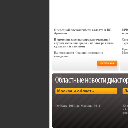
Очередной случай гибели солдата в ВС
МЧС
Армении
нов
В Армении зарегистрирован очередной
Сил
случай избиения врача - на этот раз били
Тур
кулаками и камнями
При
На президента Франции совершено
Мар
нападение
Москва и область
Л
От Баку-1989 до Москвы-2011
Кат
в С
рос