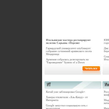
Итальянские мастера реставрируют
ЮНЕ
полотно Сарьяна «Персия»
гор
Гарвардский университет опубликует
Два
собрание сочинений армянского поэта
бере
Мецаренца
Сез
Армения собралась делегировать на
Ита
"Евровидение" System of a Down
Китай уже заблокировал Google+
Росс
кон
Хакеры отключили «Аль-Каиду» от
Интернета
Мад
кат
Google запустил социальную сеть с
видеочатом
Инт