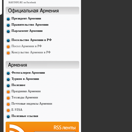
HAYINFO.RU on Facebook
Президент Армении
Правительство Армении
Парламент Армении
Посольство Армении в РФ
Посол Армении в РФ
Консульство Армении в РФ
Фотогалерея Армении
Туризм в Армении
Полезное
Праздники Армении
Тел.коды Армении
Почтовые индексы Армении
E-VISA
Полезные ссылки