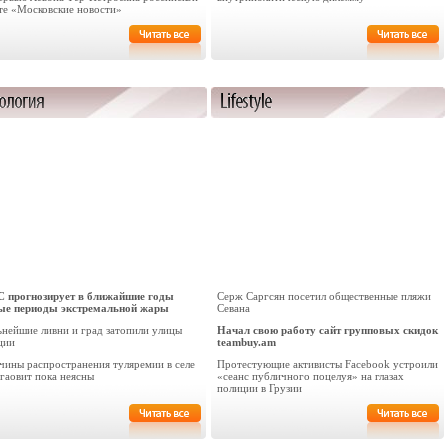
ете «Московские новости»
 прогнозирует в ближайшие годы
Серж Саргсян посетил общественные пляжи
ые периоды экстремальной жары
Севана
ьнейшие ливни и град затопили улицы
Начал свою работу сайт групповых скидок
ции
teambuy.am
чины распространения туляремии в селе
Протестующие активисты Facebook устроили
гаовит пока неясны
«сеанс публичного поцелуя» на глазах
полиции в Грузии