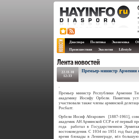
Диаспора
Политика
Экономика
О
Происшествия
Экология
Lifestyle
Премьер-министр Армении 
22.11.10
12:33
Премьер министр Республики Армении Тиг
академику Иосифу Орбели. Памятник уст
участвовали также члены армянской делега
Росбалт.
Орбели Иосиф Абгарович [1887-1961], сове
академик АН Армянской ССР и её первый пр
года работал в Государственном Эрмитаж
востоковедения. С 1934 по 1951 год был ди
время блокады в Ленинграде, вёл большую