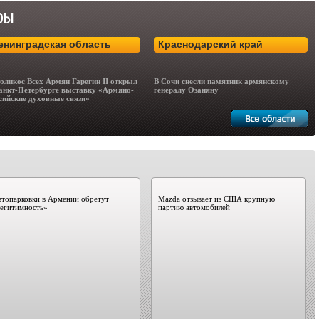
енинградская область
Краснодарский край
оликос Всех Армян Гарегин II открыл
В Сочи снесли памятник армянскому
анкт-Петербурге выставку «Армяно-
генералу Озаняну
сийские духовные связи»
топарковки в Армении обретут
Mazda отзывает из США крупную
легитимность»
партию автомобилей