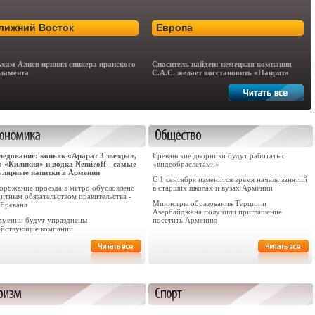
лижний Восток
Европа
хам Алиев принял спикера иранского
Спаситель найден: немецкая компания
ламента
C.A.C. желает восстановить «Наирит»
ледование: коньяк «Арарат 3 звезды»,
Ереванские дворники будут работать с
о «Киликия» и водка Nemiroff - самые
«видеобраслетами»
улярные напитки в Армении
С 1 сентября изменится время начала занятий
орожание проезда в метро обусловлено
в старших школах и вузах Армении
итным обязательством правительства -
Министры образования Турции и
 Еревана
Азербайджана получили приглашение
рмении будут упразднены
посетить Армению
ействующие компании