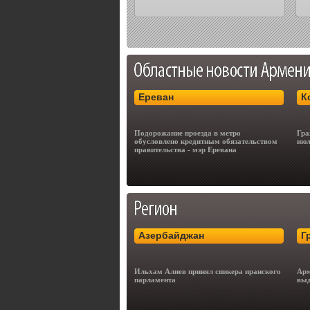
Ереван
К
Подорожание проезда в метро
Гра
обусловлено кредитным обязательством
июл
правительства - мэр Еревана
Азербайджан
Г
Ильхам Алиев принял спикера иранского
Арм
парламента
выд