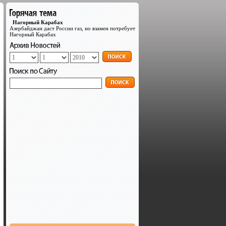
Нагорный Карабах
Азербайджан даст России газ, но взамен потребует
Нагорный Карабах