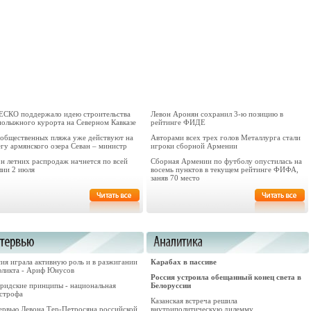
СКО поддержало идею строительства
Левон Аронян сохранил 3-ю позицию в
нолыжного курорта на Северном Кавказе
рейтинге ФИДЕ
 общественных пляжа уже действуют на
Авторами всех трех голов Металлурга стали
гу армянского озера Севан – министр
игроки сборной Армении
он летних распродаж начнется по всей
Сборная Армении по футболу опустилась на
лии 2 июля
восемь пунктов в текущем рейтинге ФИФА,
заняв 70 место
ия играла активную роль и в разжигании
Карабах в пассиве
фликта - Ариф Юнусов
Россия устроила обещанный конец света в
ридские принципы - национальная
Белоруссии
астрофа
Казанская встреча решила
ервью Левона Тер-Петросяна российской
внутриполитическую дилемму