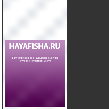
Галустян ради роли Карлсона сидит на
"булочно-котлетной" диете