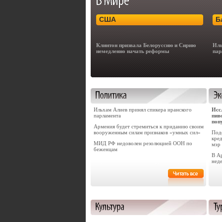
США
Б
Клинтон призвала Белоруссию и Сирию
Иль
немедленно начать реформы
пар
Ильхам Алиев принял спикера иранского
Исс
парламента
пив
поп
Армения будет стремиться к приданию своим
вооруженным силам признаков «умных сил»
Под
кред
МИД РФ недоволен резолюцией ООН по
мэр
беженцам
В А
нед