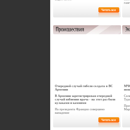
газ
Очередной случай гибели солдата в ВС
МЧС
Армении
нов
В Армении зарегистрирован очередной
Сил
случай избиения врача - на этот раз били
Тур
кулаками и камнями
При
На президента Франции совершено
Мар
нападение