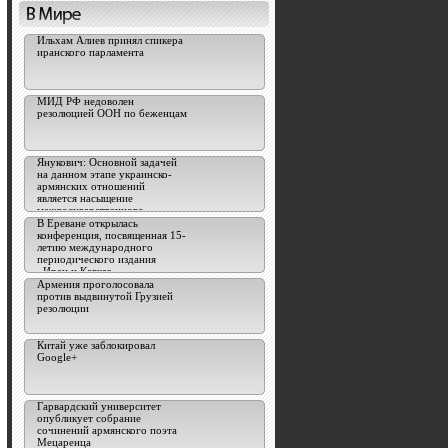
Ильхам Алиев принял спикера
иранского парламента
МИД РФ недоволен
резолюцией ООН по беженцам
Янукович: Основной задачей
на данном этапе украинско-
армянских отношений
является насыщение
межгосударственного
сотрудничества
В Ереване открылась
конференция, посвященная 15-
летию международного
периодического издания
«Иран и Кавказ»
Армения проголосовала
против выдвинутой Грузией
резолюции
Китай уже заблокировал
Google+
Гарвардский университет
опубликует собрание
сочинений армянского поэта
Мецаренца