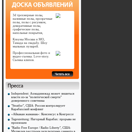
3d трехмерные полы,
наливные полы, прозрачные
полы, полы с рисунком,
декоративные полы,
графические полы,
напольные покрытия,
Клоуны Москва и МО,
Тамада на свадьбу. Шоу
мыльных пузырей.
Профессиональная фото и
видео-съемка. Love-story.
Съемка клипов.
Independent: Ахмадинежад может лишиться
власти из-за "политической смерти"
доверенного советника
"Stratfor", США: Россия контролирует
Карабахский конфликт
«Айкакан жаманак»: Консенсус в Конгрессе
Tageszeitung: Нагорный Карабах: прорыва не
произошло
"Radio Free Europe / Radio Liberty", США:
Медведев расстроен результатами саммита в