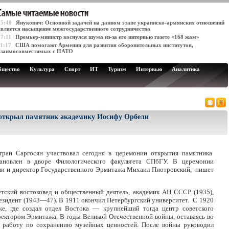
15:40
Янукович: Основной задачей на данном этапе украинско-армянских отношений
является насыщение межгосударственного сотрудничества
17:11
Премьер-министр коснулся шума из-за его интервью газете «168 жам»
11:17
США помогают Армении для развития оборонительных институтов,
взаимосовместимых с НАТО
бщество
Культура
Спорт
ИТ
Туризм
Интервью
Аналитика
открыл памятник академику Иосифу Орбели
ран Саргосян участвовал сегодня в церемонии открытия памятника
ановлен в дворе Филологического факультета СПбГУ. В церемонии
ции и директор Государственного Эрмитажа Михаил Пиотровский, пишет
тский востоковед и общественный деятель, академик АН СССР (1935),
езидент (1943—47). В 1911 окончил Петербургский университет. С 1920
е, где создал отдел Востока — крупнейший тогда центр советского
ректором Эрмитажа. В годы Великой Отечественной войны, оставаясь во
 работу по сохранению музейных ценностей. После войны руководил