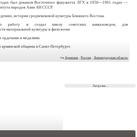
одах был деканом Восточного факультета ЛГУ, в 1956—1961 годах —
итута народов Азии АН СССР.
дению, истории средневековой культуры Ближнего Востока.
ую работу и создал школу советских кавказоведов, для
сти материальной культуры и филологии.
 орденами и медалями.
ю армянской общины в Санкт-Петербурге.
Армения
,
Россия
,
Ленинградская область
Загрузка...