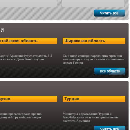
отайкская область
Ширакская область
ждане Армении будут отдыхать 2-5
Сын вице-спикера парламента Армении
я в связи с Днем Конституции
комментирует слухи о своем становлении
мэром Гюмри
рузия
Турция
ения проголосовала против
Министры образования Турции и
винутой Грузией резолюции
Азербайджана получили приглашение
посетить Армению