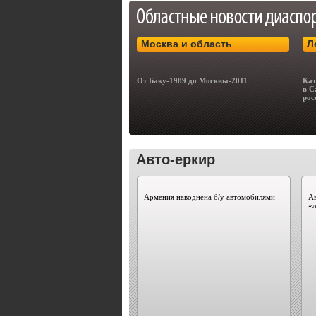
Москва и область
Л
От Баку-1989 до Москвы-2011
Кат
в С
рос
Авто-еркир
Армения наводнена б/у автомобилями
Ав
«