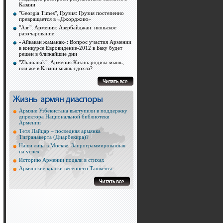
Казани
"Georgia Times", Грузия: Грузия постепенно
превращается в «Джорджию»
"Азг", Армения: Азербайджан: июньское
разочарование
«Айкакан жаманак»: Вопрос участия Армении
в конкурсе Евровидение-2012 в Баку будет
решен в ближайшие дни
"Zhamanak", Армения:Казань родила мышь,
или же в Казани мышь сдохла?
Армяне Узбекистана выступили в поддержку
директора Национальной библиотеки
Армении
Тетя Пайцар – последняя армянка
Тигранакерта (Диарбекира)?
Наши лица в Москве: Запрограммированная
на успех
Историю Армении подали в стихах
Армянские краски весеннего Ташкента